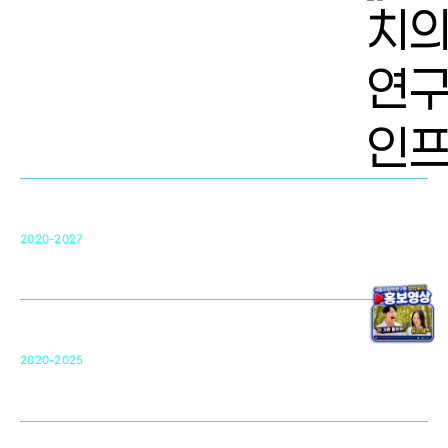
치의학 연구개발 인프라
단국대 치의학선도연구센터(MRC)
31
2020-2027
영국 UCL대학
차세대 의료용 수복·재생소재 개발을 위한
구강악안면매개체노바이올로지
단국대 조직재생연구소
50
2020-2025
미국 베크만연구소
복합조직재생관련
원천기술 확보 및 임상적용 실용화