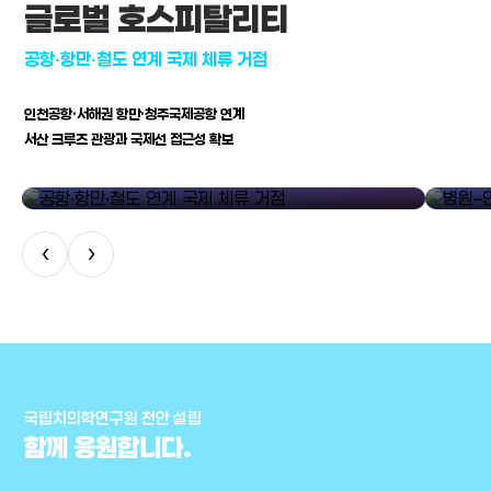
글로벌 호스피탈리티
공항·항만·철도 연계 국제 체류 거점
인천공항·서해권 항만·청주국제공항 연계
서산 크루즈 관광과 국제선 접근성 확보
공항·항만·철도 연계 국제 체류 거점
병원–연구
‹
›
국립치의학연구원 천안 설립
함께 응원합니다.