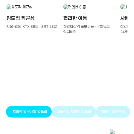
압도적 접근성
편리한 이동
사통팔
서울-천안 KTX 36분 · SRT 28분
천안아산역 도보이동 · 무빙워크
천안IC(경
설치예정
24분
풍부한 글로벌
치의학 인프라와 연구역량
치의학 연구개발 인프라
압도적인 치의학 인프라
치의학 연구 역량