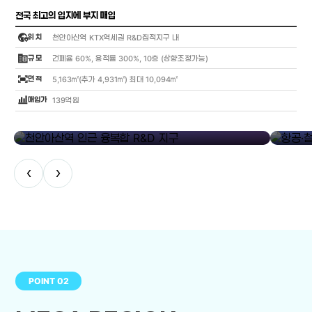
전국 최고의 입지에 부지 매입
globe_location_pin
위 치
천안아산역 KTX역세권 R&D집적지구 내
corporate_fare
규 모
건폐율 60%, 용적률 300%, 10층 (상향조정가능)
fit_screen
면 적
5,163㎡(추가 4,931㎡) 최대 10,094㎡
bar_chart_4_bars
매입가
139억원
library_add
천안아산역 인근 융복합 R&D 지구
항공·철도
‹
›
POINT 02