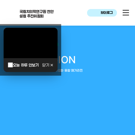
국립치의학연구원 천안
브이로그
설립 추진위원회
대한민국은 두번이나 약속하였습니다.
MEGA
REGION
오늘 하루 안보기
닫기 ✕
중부권 전체를 잇는 연구–임상–평가–사업화 융합 메가리전