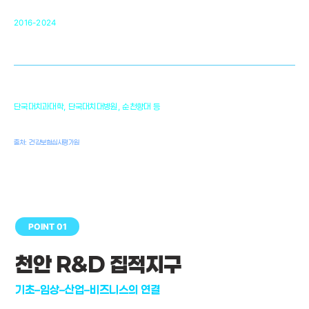
순천향대 조직재생연구소
34
2016-2024
골이식대, 인공뼈 등 생체이식 가능한
원천기술 개발
천안의 치의학 인프라
1,300
단국대치과대학, 단국대치대병원, 순천향대 등
여명
치과의사, 치과기공사, 치과위생사
출처: 건강보험심사평가원
POINT 01
천안 R&D 집적지구
기초–임상–산업–비즈니스의 연결