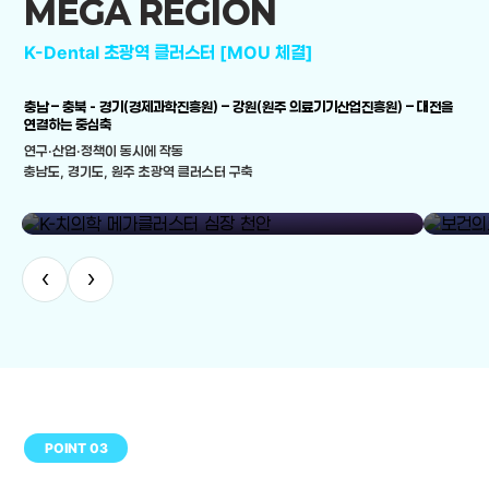
MEGA REGION
K-Dental 초광역 클러스터 [MOU 체결]
충남 – 충북 - 경기(경제과학진흥원) – 강원(원주 의료기기산업진흥원) – 대전을
연결하는 중심축
연구·산업·정책이 동시에 작동
충남도, 경기도, 원주 초광역 클러스터 구축
library_add
K-치의학 메가클러스터 심장 천안
보건의료
‹
›
POINT 03