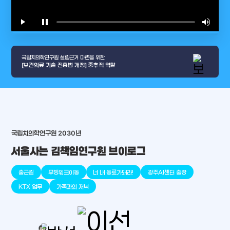
play_arrow
pause
volume_up
video_l
국립치의학연구원 설립근거 마련을 위한
[보건의료 기술 진흥법 개정] 중추적 역할
arrow_selector_tool
충청남도
경기도
대전광역시
충청북도
강원도
place
place
place
place
place
place
국립치의학연구원 2030년
서울사는 김책임연구원 브이로그
판교
세종
천안
대덕
오송
원주
출근길
무빙워크이동
너 내 동료가돼라!
광주AI센터 출장
KTX 업무
가족과의 저녁