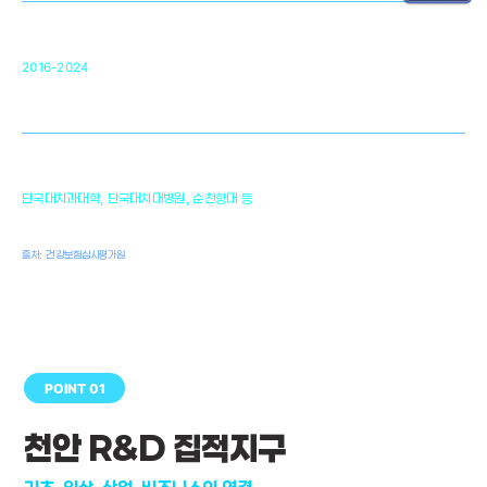
순천향대 조직재생연구소
34
2016-2024
골이식대, 인공뼈 등 생체이식 가능한
원천기술 개발
천안의 치의학 인프라
1,300
단국대치과대학, 단국대치대병원, 순천향대 등
여명
치과의사, 치과기공사, 치과위생사
출처: 건강보험심사평가원
POINT 01
천안 R&D 집적지구