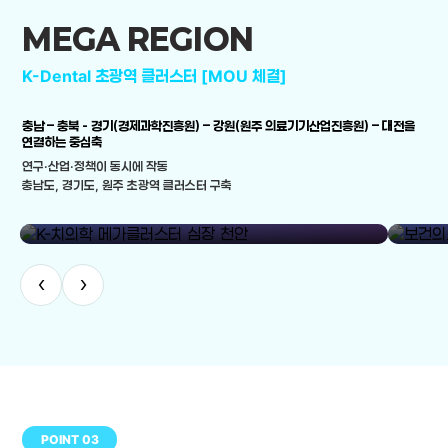
MEGA REGION
K-Dental 초광역 클러스터 [MOU 체결]
충남 – 충북 - 경기(경제과학진흥원) – 강원(원주 의료기기산업진흥원) – 대전을
연결하는 중심축
연구·산업·정책이 동시에 작동
충남도, 경기도, 원주 초광역 클러스터 구축
library_add
K-치의학 메가클러스터 심장 천안
보건의료
‹
›
POINT 03