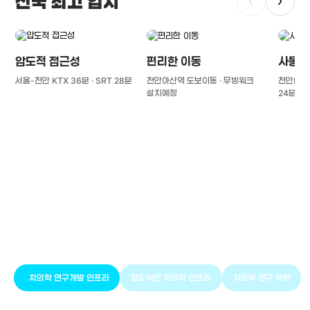
전국 최고 입지
‹
›
압도적 접근성
편리한 이동
사통팔
서울-천안 KTX 36분 · SRT 28분
천안아산역 도보이동 · 무빙워크
천안IC(경
설치예정
24분
풍부한 글로벌
치의학 인프라와 연구역량
치의학 연구개발 인프라
압도적인 치의학 인프라
치의학 연구 역량