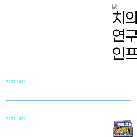
치의학 연구개발 인프라
단국대 치의학선도연구센터(MRC)
31
2020-2027
영국 UCL대학
차세대 의료용 수복·재생소재 개발을 위한
구강악안면매개체노바이올로지
단국대 조직재생연구소
50
2020-2025
미국 베크만연구소
복합조직재생관련
원천기술 확보 및 임상적용 실용화