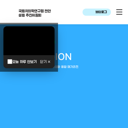
국립치의학연구원 천안
브이로그
설립 추진위원회
대한민국은 두번이나 약속하였습니다.
MEGA
REGION
오늘 하루 안보기
닫기 ✕
중부권 전체를 잇는 연구–임상–평가–사업화 융합 메가리전