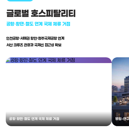
글로벌 호스피탈리티
공항·항만·철도 연계 국제 체류 거점
인천공항·서해권 항만·청주국제공항 연계
서산 크루즈 관광과 국제선 접근성 확보
공항·항만·철도 연계 국제 체류 거점
병원–연구