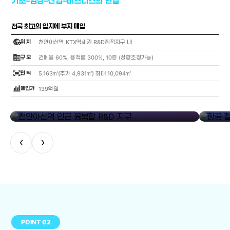
기초–임상–산업–비즈니스의 연결
전국 최고의 입지에 부지 매입
globe_location_pin
위 치
천안아산역 KTX역세권 R&D집적지구 내
corporate_fare
규 모
건폐율 60%, 용적률 300%, 10층 (상향조정가능)
fit_screen
면 적
5,163㎡(추가 4,931㎡) 최대 10,094㎡
bar_chart_4_bars
매입가
139억원
library_add
천안아산역 인근 융복합 R&D 지구
항공·철도
‹
›
POINT 02