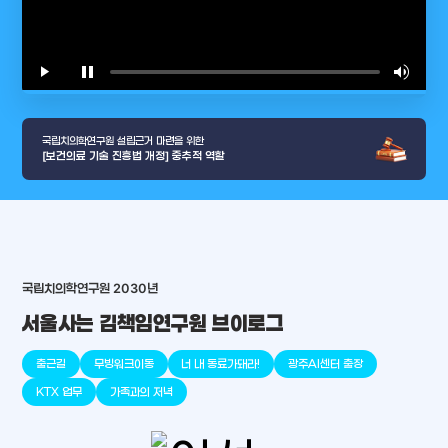
play_arrow
pause
volume_up
video_l
국립치의학연구원 설립근거 마련을 위한
[보건의료 기술 진흥법 개정] 중추적 역할
arrow_selector_tool
국립치의학연구원 2030년
충청남도
경기도
대전광역시
충청북도
강원도
place
place
place
place
place
place
서울사는 김책임연구원 브이로그
판교
세종
천안
대덕
오송
원주
출근길
무빙워크이동
너 내 동료가돼라!
광주AI센터 출장
KTX 업무
가족과의 저녁