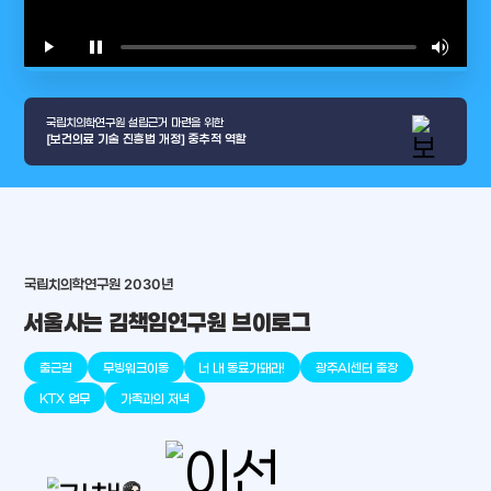
play_arrow
pause
volume_up
video_l
국립치의학연구원 설립근거 마련을 위한
[보건의료 기술 진흥법 개정] 중추적 역할
arrow_selector_tool
충청남도
경기도
대전광역시
충청북도
강원도
place
place
place
place
place
place
국립치의학연구원 2030년
서울사는 김책임연구원 브이로그
판교
세종
천안
대덕
오송
원주
출근길
무빙워크이동
너 내 동료가돼라!
광주AI센터 출장
KTX 업무
가족과의 저녁