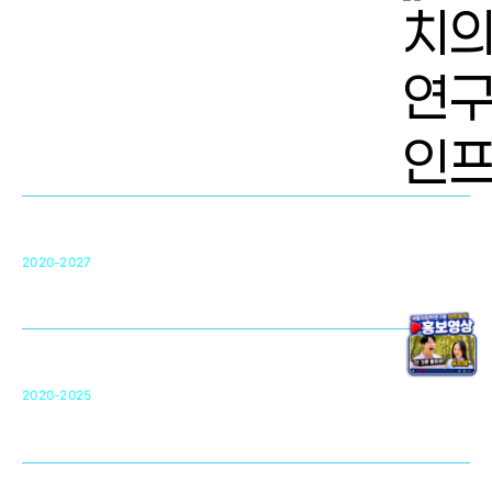
치의학 연구개발 인프라
단국대 치의학선도연구센터(MRC)
31
2020-2027
영국 UCL대학
차세대 의료용 수복·재생소재 개발을 위한
구강악안면매개체노바이올로지
단국대 조직재생연구소
50
2020-2025
미국 베크만연구소
복합조직재생관련
원천기술 확보 및 임상적용 실용화