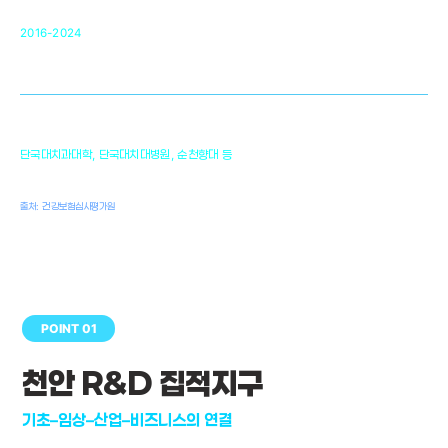
순천향대 조직재생연구소
34
2016-2024
골이식대, 인공뼈 등 생체이식 가능한
원천기술 개발
천안의 치의학 인프라
1,300
단국대치과대학, 단국대치대병원, 순천향대 등
여명
치과의사, 치과기공사, 치과위생사
출처: 건강보험심사평가원
POINT 01
천안 R&D 집적지구
기초–임상–산업–비즈니스의 연결