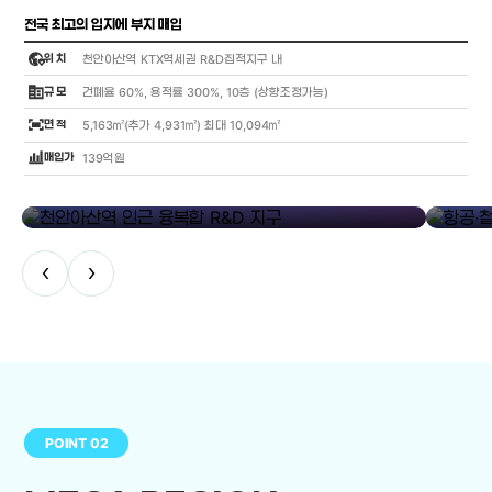
전국 최고의 입지에 부지 매입
globe_location_pin
위 치
천안아산역 KTX역세권 R&D집적지구 내
corporate_fare
규 모
건폐율 60%, 용적률 300%, 10층 (상향조정가능)
fit_screen
면 적
5,163㎡(추가 4,931㎡) 최대 10,094㎡
bar_chart_4_bars
매입가
139억원
library_add
천안아산역 인근 융복합 R&D 지구
항공·철도
‹
›
POINT 02