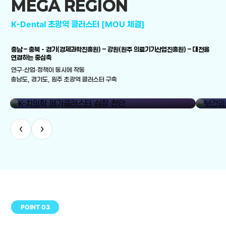
MEGA REGION
K-Dental 초광역 클러스터 [MOU 체결]
충남 – 충북 - 경기(경제과학진흥원) – 강원(원주 의료기기산업진흥원) – 대전을
연결하는 중심축
연구·산업·정책이 동시에 작동
충남도, 경기도, 원주 초광역 클러스터 구축
library_add
K-치의학 메가클러스터 심장 천안
보건의료
‹
›
POINT 03