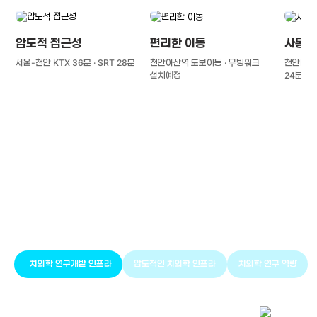
압도적 접근성
편리한 이동
사통팔
서울-천안 KTX 36분 · SRT 28분
천안아산역 도보이동 · 무빙워크
천안IC(경
설치예정
24분
풍부한 글로벌
치의학 인프라와 연구역량
치의학 연구개발 인프라
압도적인 치의학 인프라
치의학 연구 역량