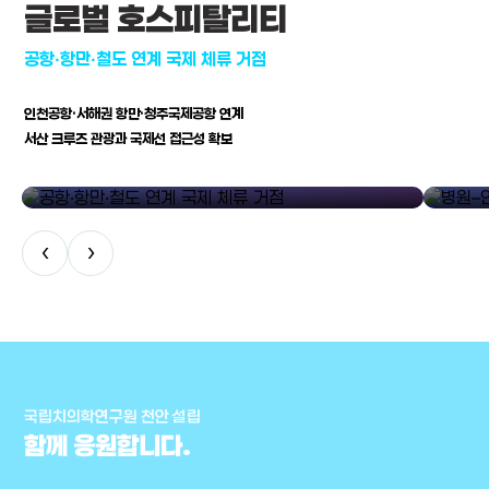
글로벌 호스피탈리티
공항·항만·철도 연계 국제 체류 거점
인천공항·서해권 항만·청주국제공항 연계
서산 크루즈 관광과 국제선 접근성 확보
공항·항만·철도 연계 국제 체류 거점
병원–연구
‹
›
국립치의학연구원 천안 설립
함께 응원합니다.