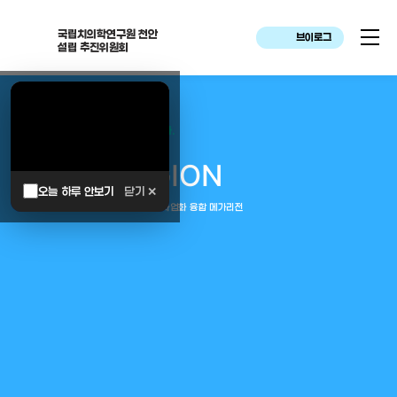
국립치의학연구원 천안
브이로그
설립 추진위원회
대한민국은 두번이나 약속하였습니다.
MEGA
REGION
오늘 하루 안보기
닫기 ✕
중부권 전체를 잇는 연구–임상–평가–사업화 융합 메가리전