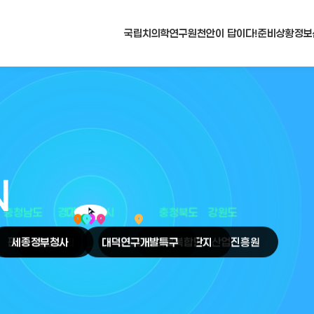
국립치의학연구원
천안이 답이다!
준비상황
정보
N
arrow_selector_tool
충청남도
경기도
대전광역시
충청북도
강원도
place
place
place
place
place
place
판교
세종
테크노밸리
정부청사
천안
시
대덕
오송
연구개발특구
첨단의료복합단지
원주
의료기기산업진흥원