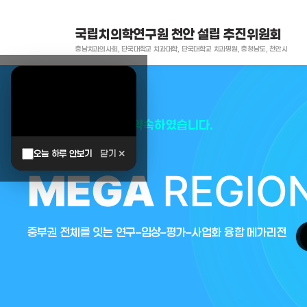
국립치의학연구원 천안 설립 추진위원회
충남치과의사회, 단국대학교 치과대학, 단국대학교 치과병원, 충청남도, 천안시
대한민국은 두번이나 약속하였습니다.
오늘 하루 안보기
닫기 ✕
MEGA
REGIO
중부권 전체를 잇는 연구–임상–평가–사업화 융합 메가리전