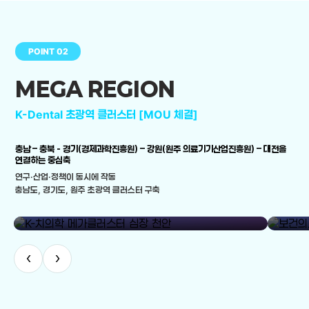
POINT 02
MEGA REGION
K-Dental 초광역 클러스터 [MOU 체결]
충남 – 충북 - 경기(경제과학진흥원) – 강원(원주 의료기기산업진흥원) – 대전을
연결하는 중심축
연구·산업·정책이 동시에 작동
충남도, 경기도, 원주 초광역 클러스터 구축
library_add
K-치의학 메가클러스터 심장 천안
보건의료
‹
›