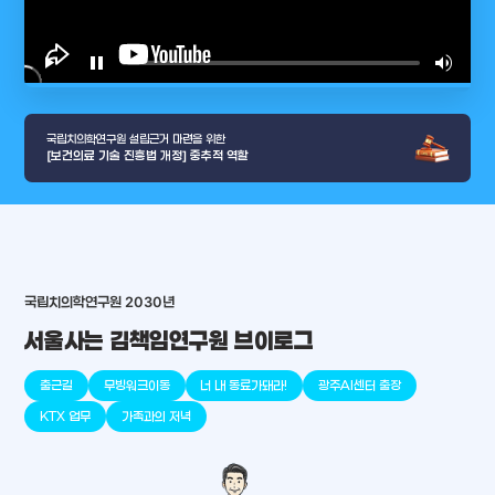
play_arrow
pause
volume_up
video_l
국립치의학연구원 설립근거 마련을 위한
[보건의료 기술 진흥법 개정] 중추적 역할
arrow_selector_tool
충청남도
경기도
대전광역시
충청북도
강원도
place
place
place
place
place
place
국립치의학연구원 2030년
서울사는 김책임연구원 브이로그
판교
세종
천안
대덕
오송
원주
출근길
무빙워크이동
너 내 동료가돼라!
광주AI센터 출장
KTX 업무
가족과의 저녁