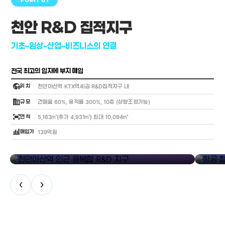
천안 R&D 집적지구
기초–임상–산업–비즈니스의 연결
전국 최고의 입지에 부지 매입
globe_location_pin
위 치
천안아산역 KTX역세권 R&D집적지구 내
corporate_fare
규 모
건폐율 60%, 용적률 300%, 10층 (상향조정가능)
fit_screen
면 적
5,163㎡(추가 4,931㎡) 최대 10,094㎡
bar_chart_4_bars
매입가
139억원
library_add
천안아산역 인근 융복합 R&D 지구
항공·철도
‹
›