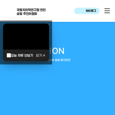
국립치의학연구원 천안
브이로그
설립 추진위원회
대한민국은 두번이나 약속하였습니다.
MEGA
REGION
오늘 하루 안보기
닫기 ✕
중부권 전체를 잇는 연구–임상–평가–사업화 융합 메가리전