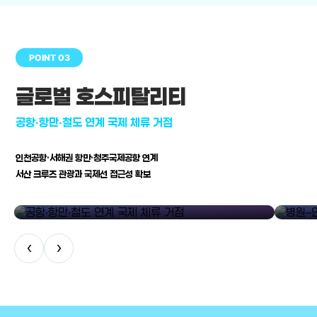
POINT 03
글로벌 호스피탈리티
공항·항만·철도 연계 국제 체류 거점
인천공항·서해권 항만·청주국제공항 연계
서산 크루즈 관광과 국제선 접근성 확보
공항·항만·철도 연계 국제 체류 거점
병원–연구
‹
›