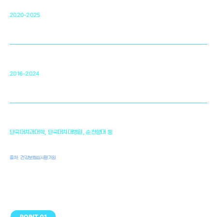
단국대 조직재생연구소
50
2020-2025
미국 베크만연구소
복합조직재생관련
원천기술 확보 및 임상적용 실용화
순천향대 조직재생연구소
34
2016-2024
골이식대, 인공뼈 등 생체이식 가능한
원천기술 개발
천안의 치의학 인프라
1,300
단국대치과대학, 단국대치대병원, 순천향대 등
여명
치과의사, 치과기공사, 치과위생사
출처: 건강보험심사평가원
POINT 01