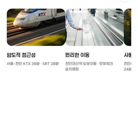
압도적 접근성
편리한 이동
사통팔
서울-천안 KTX 36분 · SRT 28분
천안아산역 도보이동 · 무빙워크
천안IC(경
설치예정
24분
풍부한 글로벌
치의학 인프라와 연구역량