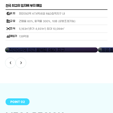
전국 최고의 입지에 부지 매입
globe_location_pin
위 치
천안아산역 KTX역세권 R&D집적지구 내
corporate_fare
규 모
건폐율 60%, 용적률 300%, 10층 (상향조정가능)
fit_screen
면 적
5,163㎡(추가 4,931㎡) 최대 10,094㎡
bar_chart_4_bars
매입가
139억원
library_add
천안아산역 인근 융복합 R&D 지구
항공·철도
‹
›
POINT 02