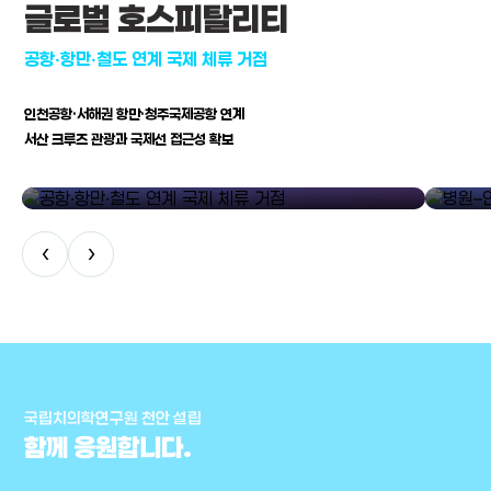
글로벌 호스피탈리티
공항·항만·철도 연계 국제 체류 거점
인천공항·서해권 항만·청주국제공항 연계
서산 크루즈 관광과 국제선 접근성 확보
공항·항만·철도 연계 국제 체류 거점
병원–연구
‹
›
국립치의학연구원 천안 설립
함께 응원합니다.