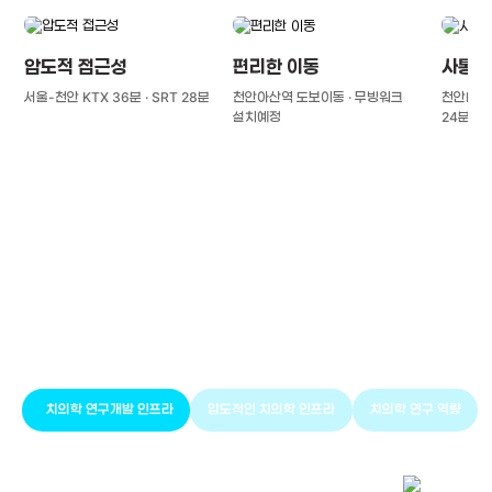
압도적 접근성
편리한 이동
사통팔
서울-천안 KTX 36분 · SRT 28분
천안아산역 도보이동 · 무빙워크
천안IC(경
설치예정
24분
풍부한 글로벌
치의학 인프라와 연구역량
치의학 연구개발 인프라
압도적인 치의학 인프라
치의학 연구 역량