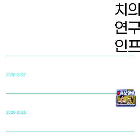
치의학 연구개발 인프라
단국대 치의학선도연구센터(MRC)
31
2020-2027
영국 UCL대학
차세대 의료용 수복·재생소재 개발을 위한
구강악안면매개체노바이올로지
단국대 조직재생연구소
50
2020-2025
미국 베크만연구소
복합조직재생관련
원천기술 확보 및 임상적용 실용화