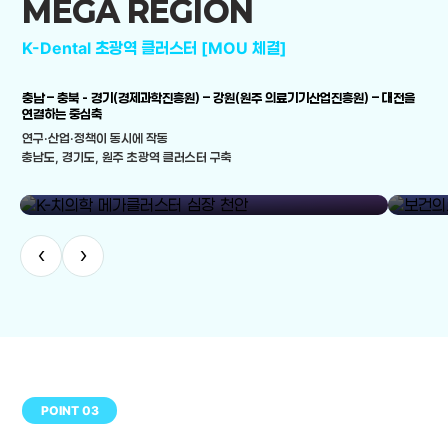
MEGA REGION
K-Dental 초광역 클러스터 [MOU 체결]
충남 – 충북 - 경기(경제과학진흥원) – 강원(원주 의료기기산업진흥원) – 대전을
연결하는 중심축
연구·산업·정책이 동시에 작동
충남도, 경기도, 원주 초광역 클러스터 구축
library_add
K-치의학 메가클러스터 심장 천안
보건의료
‹
›
POINT 03