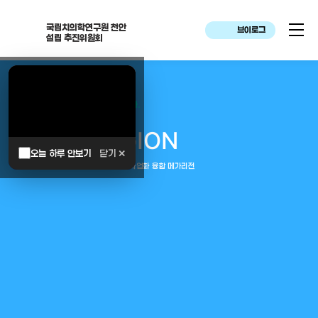
국립치의학연구원 천안
브이로그
설립 추진위원회
대한민국은 두번이나 약속하였습니다.
MEGA
REGION
오늘 하루 안보기
닫기 ✕
중부권 전체를 잇는 연구–임상–평가–사업화 융합 메가리전