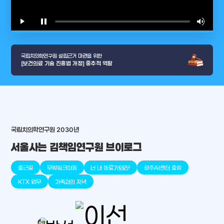
play_arrow
pause
volume_up
video_l
국립치의학연구원 설립근거 마련을 위한
[보건의료 기술 진흥법 개정] 중추적 역할
arrow_selector_tool
충청남도
경기도
대전광역시
충청북도
강원도
place
place
place
place
place
place
국립치의학연구원 2030년
서울사는 김책임연구원 브이로그
판교
세종
천안
대덕
오송
원주
출근길
무빙워크이동
너 내 동료가돼라!
광주AI센터 출장
KTX 업무
가족과의 저녁