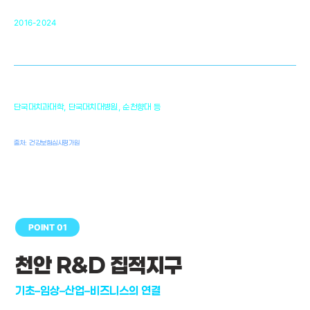
순천향대 조직재생연구소
34
2016-2024
골이식대, 인공뼈 등 생체이식 가능한
원천기술 개발
천안의 치의학 인프라
1,300
단국대치과대학, 단국대치대병원, 순천향대 등
여명
치과의사, 치과기공사, 치과위생사
출처: 건강보험심사평가원
POINT 01
천안 R&D 집적지구
기초–임상–산업–비즈니스의 연결