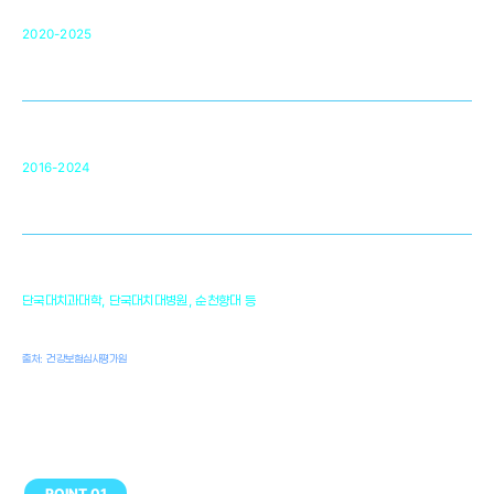
단국대 조직재생연구소
50
2020-2025
미국 베크만연구소
복합조직재생관련
원천기술 확보 및 임상적용 실용화
순천향대 조직재생연구소
34
2016-2024
골이식대, 인공뼈 등 생체이식 가능한
원천기술 개발
천안의 치의학 인프라
1,300
단국대치과대학, 단국대치대병원, 순천향대 등
여명
치과의사, 치과기공사, 치과위생사
출처: 건강보험심사평가원
POINT 01