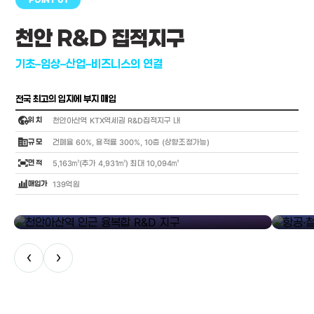
천안 R&D 집적지구
기초–임상–산업–비즈니스의 연결
전국 최고의 입지에 부지 매입
globe_location_pin
위 치
천안아산역 KTX역세권 R&D집적지구 내
corporate_fare
규 모
건폐율 60%, 용적률 300%, 10층 (상향조정가능)
fit_screen
면 적
5,163㎡(추가 4,931㎡) 최대 10,094㎡
bar_chart_4_bars
매입가
139억원
library_add
천안아산역 인근 융복합 R&D 지구
항공·철도
‹
›