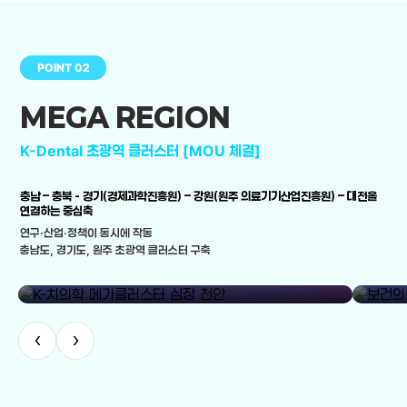
POINT 02
MEGA REGION
K-Dental 초광역 클러스터 [MOU 체결]
충남 – 충북 - 경기(경제과학진흥원) – 강원(원주 의료기기산업진흥원) – 대전을
연결하는 중심축
연구·산업·정책이 동시에 작동
충남도, 경기도, 원주 초광역 클러스터 구축
library_add
K-치의학 메가클러스터 심장 천안
보건의료
‹
›