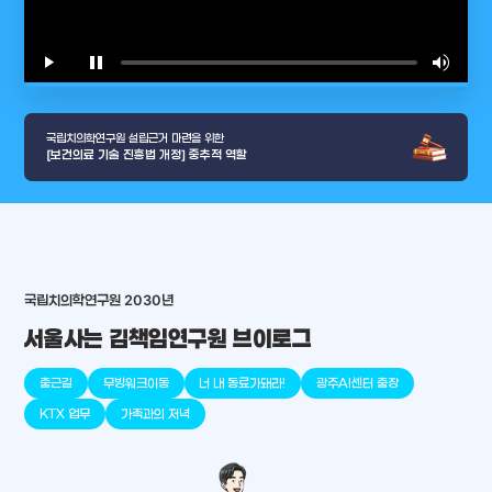
play_arrow
pause
volume_up
video_l
국립치의학연구원 설립근거 마련을 위한
[보건의료 기술 진흥법 개정] 중추적 역할
arrow_selector_tool
충청남도
경기도
대전광역시
충청북도
강원도
place
place
place
place
place
place
국립치의학연구원 2030년
서울사는 김책임연구원 브이로그
판교
세종
천안
대덕
오송
원주
출근길
무빙워크이동
너 내 동료가돼라!
광주AI센터 출장
KTX 업무
가족과의 저녁