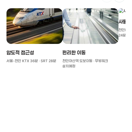
사통팔
천안IC(경
24분
압도적 접근성
편리한 이동
서울-천안 KTX 36분 · SRT 28분
천안아산역 도보이동 · 무빙워크
설치예정
풍부한 글로벌
치의학 인프라와 연구역량