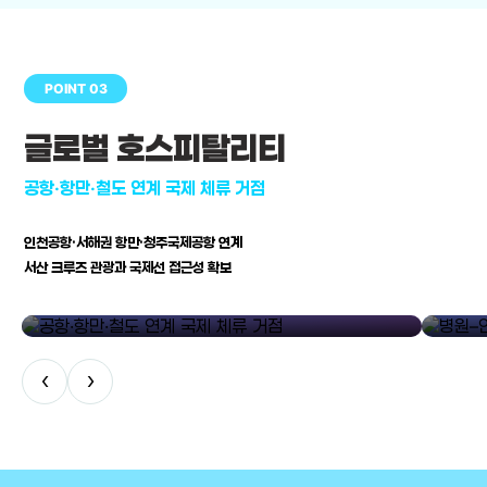
POINT 03
글로벌 호스피탈리티
공항·항만·철도 연계 국제 체류 거점
인천공항·서해권 항만·청주국제공항 연계
서산 크루즈 관광과 국제선 접근성 확보
공항·항만·철도 연계 국제 체류 거점
병원–연구
‹
›