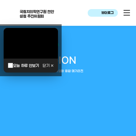
국립치의학연구원 천안
브이로그
설립 추진위원회
대한민국은 두번이나 약속하였습니다.
MEGA
REGION
오늘 하루 안보기
닫기 ✕
중부권 전체를 잇는 연구–임상–평가–사업화 융합 메가리전