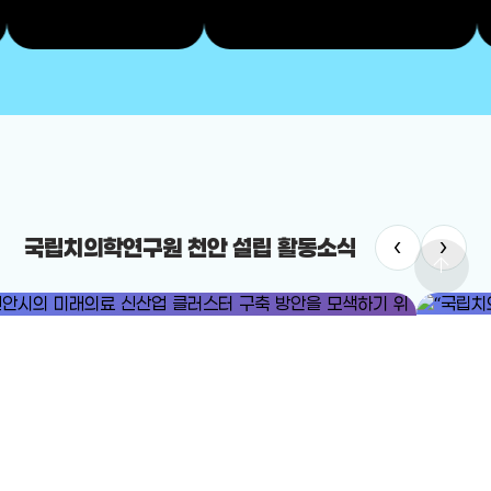
‹
›
국립치의학연구원 천안 설립 활동소식
arrow_upward
#국립치
#미래의료
#미래의료 신산업 클러스터
“국립치의
안시의 미래의료 신산업 클러스터 구축 방안을 모색하기 위한 포럼이
2025-12-
렸다.
25-12-24