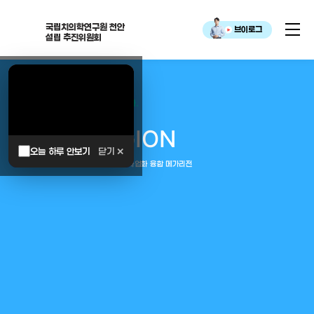
국립치의학연구원 천안
브이로그
설립 추진위원회
대한민국은 두번이나 약속하였습니다.
MEGA
REGION
오늘 하루 안보기
닫기 ✕
중부권 전체를 잇는 연구–임상–평가–사업화 융합 메가리전