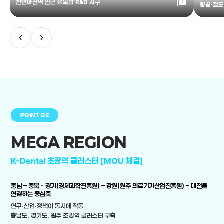
library_add
천안아산역 인근 융복합 R&D 지구
항공·철도
‹
›
POINT 02
MEGA REGION
K-Dental 초광역 클러스터 [MOU 체결]
충남 – 충북 - 경기(경제과학진흥원) – 강원(원주 의료기기산업진흥원) – 대전을
연결하는 중심축
연구·산업·정책이 동시에 작동
충남도, 경기도, 원주 초광역 클러스터 구축