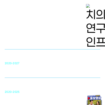
치의학 연구개발 인프라
단국대 치의학선도연구센터(MRC)
31
2020-2027
영국 UCL대학
차세대 의료용 수복·재생소재 개발을 위한
구강악안면매개체노바이올로지
단국대 조직재생연구소
50
2020-2025
미국 베크만연구소
복합조직재생관련
원천기술 확보 및 임상적용 실용화