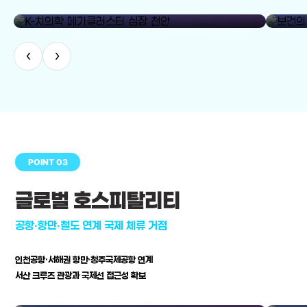
library_add
K-치의학 메가클러스터 심장 천안
보건의료
‹
›
POINT 03
글로벌 호스피탈리티
공항·항만·철도 연계 국제 체류 거점
인천공항·서해권 항만·청주국제공항 연계
서산 크루즈 관광과 국제선 접근성 확보
공항·항만·철도 연계 국제 체류 거점
병원–연구