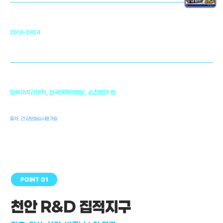
순천향대 조직재생연구소
34
2016-2024
골이식대, 인공뼈 등 생체이식 가능한
원천기술 개발
천안의 치의학 인프라
1,300
단국대치과대학, 단국대치대병원, 순천향대 등
여명
치과의사, 치과기공사, 치과위생사
출처: 건강보험심사평가원
POINT 01
천안 R&D 집적지구