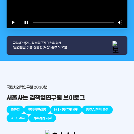
play_arrow
pause
volume_up
video_l
국립치의학연구원 설립근거 마련을 위한
[보건의료 기술 진흥법 개정] 중추적 역할
arrow_selector_tool
국립치의학연구원 2030년
충청남도
경기도
대전광역시
충청북도
강원도
place
place
place
place
place
place
서울사는 김책임연구원 브이로그
판교
세종
천안
대덕
오송
원주
출근길
무빙워크이동
너 내 동료가돼라!
광주AI센터 출장
KTX 업무
가족과의 저녁