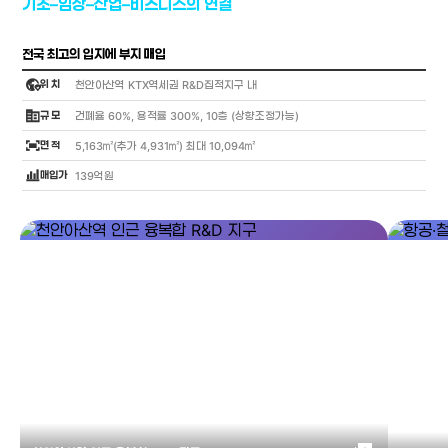
기초–임상–산업–비즈니스의 연결
전국 최고의 입지에 부지 매입
globe_location_pin
위 치
천안아산역 KTX역세권 R&D집적지구 내
corporate_fare
규 모
건폐율 60%, 용적률 300%, 10층 (상향조정가능)
fit_screen
면 적
5,163㎡(추가 4,931㎡) 최대 10,094㎡
bar_chart_4_bars
매입가
139억원