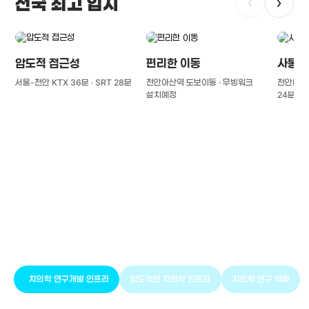
전국 최고 입지
‹
›
압도적 접근성
편리한 이동
사통팔
서울-천안 KTX 36분 · SRT 28분
천안아산역 도보이동 · 무빙워크
천안IC(경
설치예정
24분
풍부한 글로벌
치의학 인프라와 연구역량
치의학 연구개발 인프라
압도적인 치의학 인프라
치의학 연구 역량