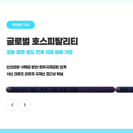
POINT 03
글로벌 호스피탈리티
공항·항만·철도 연계 국제 체류 거점
인천공항·서해권 항만·청주국제공항 연계
서산 크루즈 관광과 국제선 접근성 확보
공항·항만·철도 연계 국제 체류 거점
병원–연구
‹
›