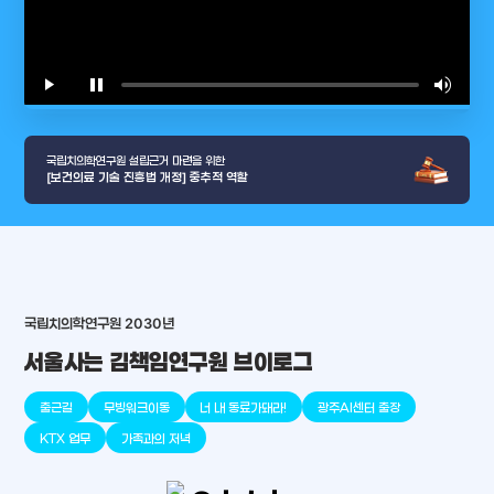
play_arrow
pause
volume_up
video_l
국립치의학연구원 설립근거 마련을 위한
[보건의료 기술 진흥법 개정] 중추적 역할
arrow_selector_tool
국립치의학연구원 2030년
충청남도
경기도
대전광역시
충청북도
강원도
place
place
place
place
place
place
서울사는 김책임연구원 브이로그
판교
세종
천안
대덕
오송
원주
출근길
무빙워크이동
너 내 동료가돼라!
광주AI센터 출장
KTX 업무
가족과의 저녁