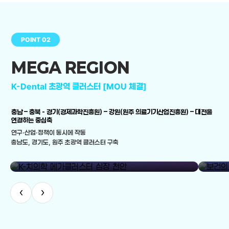
POINT 02
MEGA REGION
K-Dental 초광역 클러스터 [MOU 체결]
충남 – 충북 - 경기(경제과학진흥원) – 강원(원주 의료기기산업진흥원) – 대전을
연결하는 중심축
연구·산업·정책이 동시에 작동
충남도, 경기도, 원주 초광역 클러스터 구축
library_add
K-치의학 메가클러스터 심장 천안
보건의료
‹
›