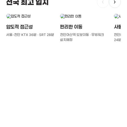
전국 최고 입지
‹
›
압도적 접근성
편리한 이동
사통팔
서울-천안 KTX 36분 · SRT 28분
천안아산역 도보이동 · 무빙워크
천안IC(경
설치예정
24분
풍부한 글로벌
치의학 인프라와 연구역량