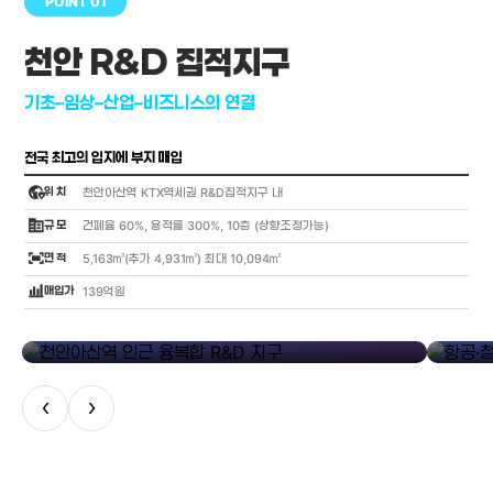
POINT 01
천안 R&D 집적지구
기초–임상–산업–비즈니스의 연결
전국 최고의 입지에 부지 매입
globe_location_pin
위 치
천안아산역 KTX역세권 R&D집적지구 내
corporate_fare
규 모
건폐율 60%, 용적률 300%, 10층 (상향조정가능)
fit_screen
면 적
5,163㎡(추가 4,931㎡) 최대 10,094㎡
bar_chart_4_bars
매입가
139억원
library_add
천안아산역 인근 융복합 R&D 지구
항공·철도
‹
›