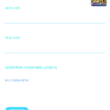
단국대 조직재생연구소
50
2020-2025
미국 베크만연구소
복합조직재생관련
원천기술 확보 및 임상적용 실용화
순천향대 조직재생연구소
34
2016-2024
골이식대, 인공뼈 등 생체이식 가능한
원천기술 개발
천안의 치의학 인프라
1,300
단국대치과대학, 단국대치대병원, 순천향대 등
여명
치과의사, 치과기공사, 치과위생사
출처: 건강보험심사평가원