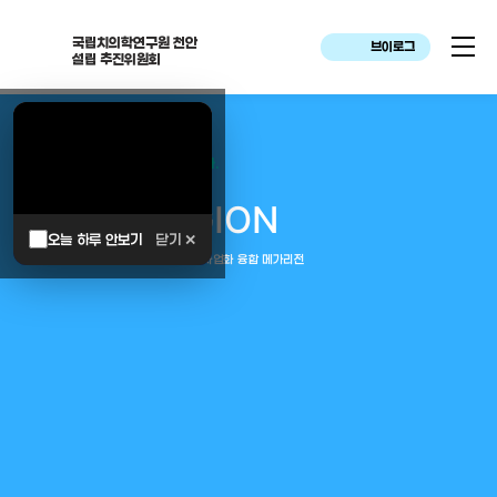
국립치의학연구원 천안
브이로그
설립 추진위원회
대한민국은 두번이나 약속하였습니다.
MEGA
REGION
오늘 하루 안보기
닫기 ✕
중부권 전체를 잇는 연구–임상–평가–사업화 융합 메가리전