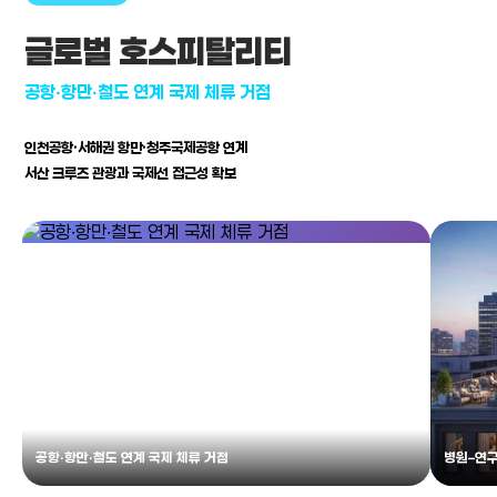
글로벌 호스피탈리티
공항·항만·철도 연계 국제 체류 거점
인천공항·서해권 항만·청주국제공항 연계
서산 크루즈 관광과 국제선 접근성 확보
공항·항만·철도 연계 국제 체류 거점
병원–연구