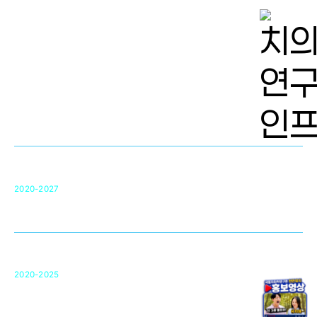
치의학 연구개발 인프라
단국대 치의학선도연구센터(MRC)
31
2020-2027
영국 UCL대학
차세대 의료용 수복·재생소재 개발을 위한
구강악안면매개체노바이올로지
단국대 조직재생연구소
50
2020-2025
미국 베크만연구소
복합조직재생관련
원천기술 확보 및 임상적용 실용화