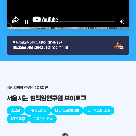
play_arrow
pause
volume_up
video_l
국립치의학연구원 설립근거 마련을 위한
[보건의료 기술 진흥법 개정] 중추적 역할
arrow_selector_tool
국립치의학연구원 2030년
충청남도
경기도
대전광역시
충청북도
강원도
place
place
place
place
place
place
서울사는 김책임연구원 브이로그
판교
세종
천안
대덕
오송
원주
출근길
무빙워크이동
너 내 동료가돼라!
광주AI센터 출장
KTX 업무
가족과의 저녁