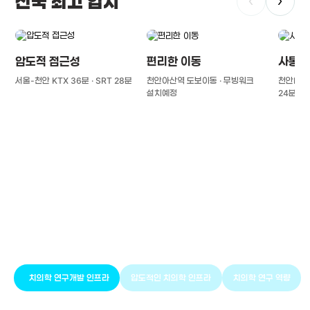
전국 최고 입지
‹
›
압도적 접근성
편리한 이동
사통팔
서울-천안 KTX 36분 · SRT 28분
천안아산역 도보이동 · 무빙워크
천안IC(경
설치예정
24분
풍부한 글로벌
치의학 인프라와 연구역량
치의학 연구개발 인프라
압도적인 치의학 인프라
치의학 연구 역량