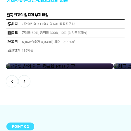
기초–임상–산업–비즈니스의 연결
전국 최고의 입지에 부지 매입
globe_location_pin
위 치
천안아산역 KTX역세권 R&D집적지구 내
corporate_fare
규 모
건폐율 60%, 용적률 300%, 10층 (상향조정가능)
fit_screen
면 적
5,163㎡(추가 4,931㎡) 최대 10,094㎡
bar_chart_4_bars
매입가
139억원
library_add
천안아산역 인근 융복합 R&D 지구
항공·철도
‹
›
POINT 02