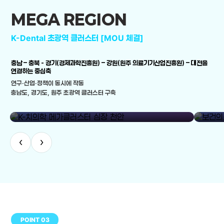
MEGA REGION
K-Dental 초광역 클러스터 [MOU 체결]
충남 – 충북 - 경기(경제과학진흥원) – 강원(원주 의료기기산업진흥원) – 대전을
연결하는 중심축
연구·산업·정책이 동시에 작동
충남도, 경기도, 원주 초광역 클러스터 구축
library_add
K-치의학 메가클러스터 심장 천안
보건의료
‹
›
POINT 03