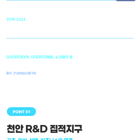
순천향대 조직재생연구소
34
2016-2024
골이식대, 인공뼈 등 생체이식 가능한
원천기술 개발
천안의 치의학 인프라
1,300
단국대치과대학, 단국대치대병원, 순천향대 등
여명
치과의사, 치과기공사, 치과위생사
출처: 건강보험심사평가원
POINT 01
천안 R&D 집적지구