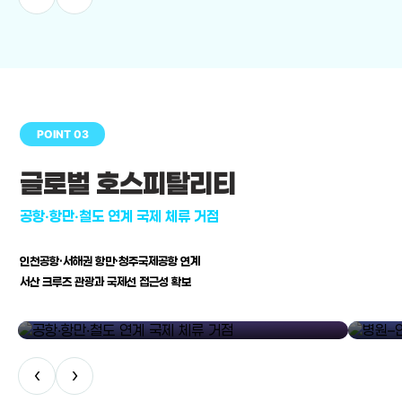
POINT 03
글로벌 호스피탈리티
공항·항만·철도 연계 국제 체류 거점
인천공항·서해권 항만·청주국제공항 연계
서산 크루즈 관광과 국제선 접근성 확보
공항·항만·철도 연계 국제 체류 거점
병원–연구
‹
›