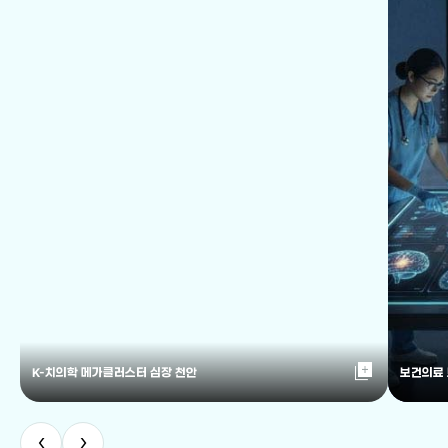
library_add
K-치의학 메가클러스터 심장 천안
보건의료
‹
›