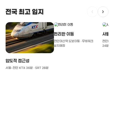
전국 최고 입지
‹
›
편리한 이동
사통팔
천안아산역 도보이동 · 무빙워크
천안IC(경
설치예정
24분
압도적 접근성
서울-천안 KTX 36분 · SRT 28분
풍부한 글로벌