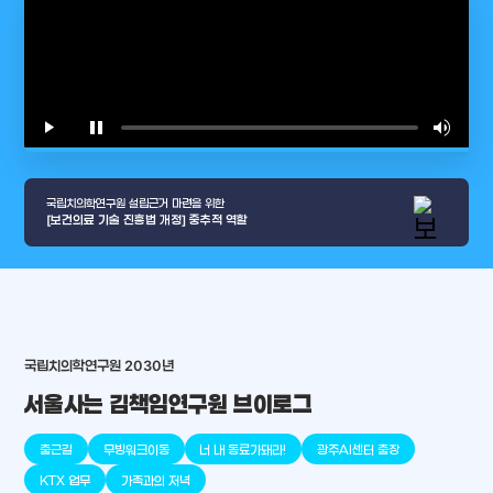
play_arrow
pause
volume_up
video_l
국립치의학연구원 설립근거 마련을 위한
[보건의료 기술 진흥법 개정] 중추적 역할
국립치의학연구원 2030년
arrow_selector_tool
서울사는 김책임연구원 브이로그
충청남도
경기도
대전광역시
충청북도
강원도
place
place
place
place
place
place
출근길
무빙워크이동
너 내 동료가돼라!
광주AI센터 출장
판교
세종
천안
대덕
오송
원주
KTX 업무
가족과의 저녁