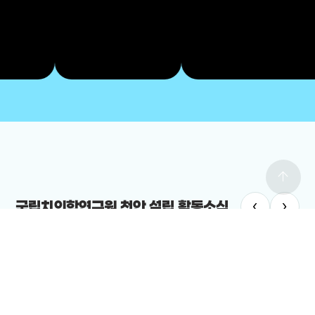
arrow_upward
‹
›
국립치의학연구원 천안 설립 활동소식
치의학연구원
#국립치의학연구원 천안 설립
치의학연구원 최적지는 바로 ‘천안’”