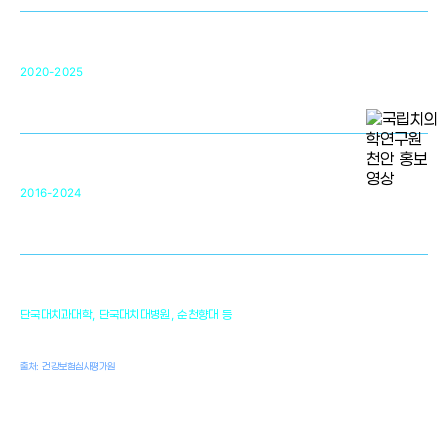
구강악안면매개체노바이올로지
단국대 조직재생연구소
50
2020-2025
미국 베크만연구소
복합조직재생관련
원천기술 확보 및 임상적용 실용화
순천향대 조직재생연구소
34
2016-2024
골이식대, 인공뼈 등 생체이식 가능한
원천기술 개발
천안의 치의학 인프라
1,300
단국대치과대학, 단국대치대병원, 순천향대 등
여명
치과의사, 치과기공사, 치과위생사
출처: 건강보험심사평가원