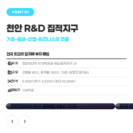
POINT 01
천안 R&D 집적지구
기초–임상–산업–비즈니스의 연결
전국 최고의 입지에 부지 매입
globe_location_pin
위 치
천안아산역 KTX역세권 R&D집적지구 내
corporate_fare
규 모
건폐율 60%, 용적률 300%, 10층 (상향조정가능)
fit_screen
면 적
5,163㎡(추가 4,931㎡) 최대 10,094㎡
bar_chart_4_bars
매입가
139억원
library_add
천안아산역 인근 융복합 R&D 지구
항공·철도
‹
›