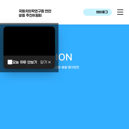
국립치의학연구원 천안
브이로그
설립 추진위원회
대한민국은 두번이나 약속하였습니다.
MEGA
REGION
오늘 하루 안보기
닫기 ✕
중부권 전체를 잇는 연구–임상–평가–사업화 융합 메가리전