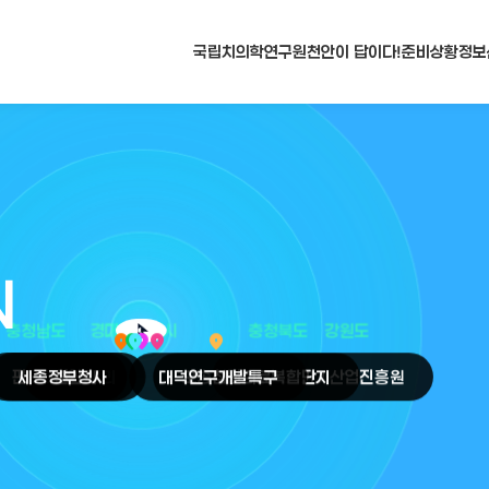
국립치의학연구원
천안이 답이다!
준비상황
정보
N
arrow_selector_tool
충청남도
경기도
대전광역시
충청북도
강원도
place
place
place
place
place
place
판교
세종
테크노밸리
정부청사
천안
시
대덕
오송
연구개발특구
첨단의료복합단지
원주
의료기기산업진흥원