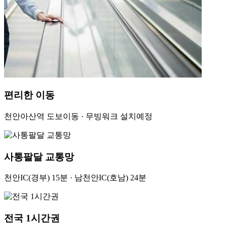
편리한 이동
천안아산역 도보이동 · 무빙워크 설치예정
사통팔달 교통망
천안IC(경부) 15분 · 남천안IC(호남) 24분
전국 1시간권