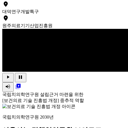
place
대덕
연구개발특구
place
원주
의료기기산업진흥원
play_arrow
pause
volume_up
video_library
국립치의학연구원 설립근거 마련을 위한
[보건의료 기술 진흥법 개정] 중추적 역할
국립치의학연구원 2030년