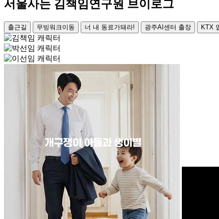
서울사는 김책임연구원 브이로그
출근길
무빙워크이동
너 내 동료가돼라!
광주AI센터 출장
KTX