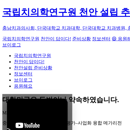
국립치의학연구원 천안 설립 
충남치과의사회, 단국대학교 치과대학, 단국대학교 치과병원, 
국립치의학연구원
천안이 답이다!
준비상황
정보센터
😄 응원
브이로그
국립치의학연구원
천안이 답이다!
천안설립 준비상황
정보센터
브이로그
응원해요
대한민국은 두번이나 약속하였습니다.
MEGA
REGION
중부권 전체를 잇는 연구–임상–평가–사업화 융합 메가리전