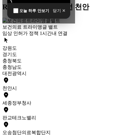
R&D 남방한계 최전선 천안
오늘 하루 안보기
닫기 ✕
보건의료 트라이앵글 밸트
임상 인허가 정책 1시간내 연결
arrow_selector_tool
강원도
경기도
충청북도
충청남도
대전광역시
place
천안
시
place
세종
정부청사
place
판교
테크노밸리
place
오송
첨단의료복합단지