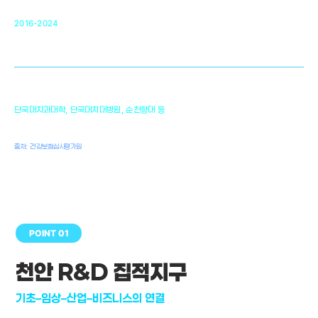
순천향대 조직재생연구소
34
2016-2024
골이식대, 인공뼈 등 생체이식 가능한
원천기술 개발
천안의 치의학 인프라
1,300
단국대치과대학, 단국대치대병원, 순천향대 등
여명
치과의사, 치과기공사, 치과위생사
출처: 건강보험심사평가원
POINT 01
천안 R&D 집적지구
기초–임상–산업–비즈니스의 연결