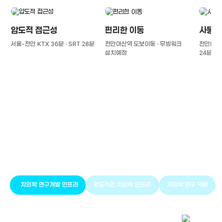
압도적 접근성
편리한 이동
사통팔
서울-천안 KTX 36분 · SRT 28분
천안아산역 도보이동 · 무빙워크
천안IC(경
설치예정
24분
풍부한 글로벌
치의학 인프라와 연구역량
치의학 연구개발 인프라
압도적인 치의학 인프라
치의학 연구 역량