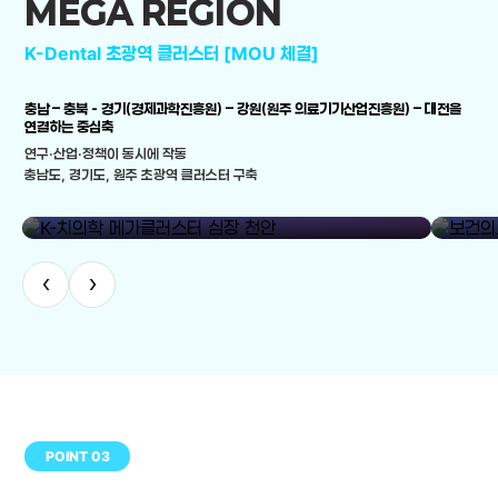
MEGA REGION
K-Dental 초광역 클러스터 [MOU 체결]
충남 – 충북 - 경기(경제과학진흥원) – 강원(원주 의료기기산업진흥원) – 대전을
연결하는 중심축
연구·산업·정책이 동시에 작동
충남도, 경기도, 원주 초광역 클러스터 구축
library_add
K-치의학 메가클러스터 심장 천안
보건의료
‹
›
POINT 03