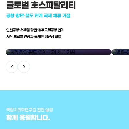
글로벌 호스피탈리티
공항·항만·철도 연계 국제 체류 거점
인천공항·서해권 항만·청주국제공항 연계
서산 크루즈 관광과 국제선 접근성 확보
공항·항만·철도 연계 국제 체류 거점
병원–연구
‹
›
국립치의학연구원 천안 설립
함께 응원합니다.