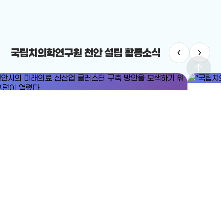
‹
›
국립치의학연구원 천안 설립 활동소식
arrow_upward
#국립치
#미래의료
#미래의료 신산업 클러스터
“국립치의
안시의 미래의료 신산업 클러스터 구축 방안을 모색하기 위한 포럼이
2025-12-
렸다.
25-12-24
전체보기