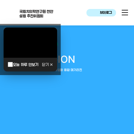
국립치의학연구원 천안
브이로그
설립 추진위원회
대한민국은 두번이나 약속하였습니다.
MEGA
REGION
오늘 하루 안보기
닫기 ✕
중부권 전체를 잇는 연구–임상–평가–사업화 융합 메가리전