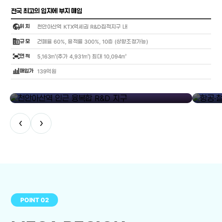
전국 최고의 입지에 부지 매입
globe_location_pin
위 치
천안아산역 KTX역세권 R&D집적지구 내
corporate_fare
규 모
건폐율 60%, 용적률 300%, 10층 (상향조정가능)
fit_screen
면 적
5,163㎡(추가 4,931㎡) 최대 10,094㎡
bar_chart_4_bars
매입가
139억원
library_add
천안아산역 인근 융복합 R&D 지구
항공·철도
‹
›
POINT 02