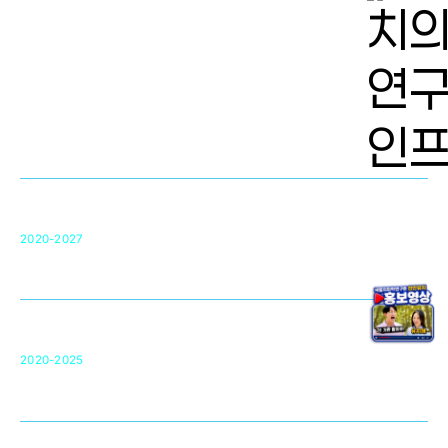
치의학 연구개발 인프라
단국대 치의학선도연구센터(MRC)
31
2020-2027
영국 UCL대학
차세대 의료용 수복·재생소재 개발을 위한
구강악안면매개체노바이올로지
단국대 조직재생연구소
50
2020-2025
미국 베크만연구소
복합조직재생관련
원천기술 확보 및 임상적용 실용화