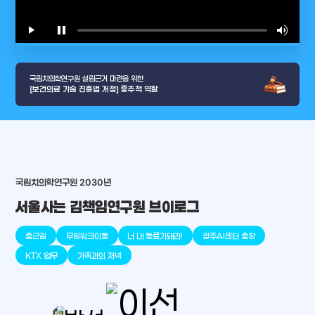
play_arrow
pause
volume_up
video_l
국립치의학연구원 설립근거 마련을 위한
[보건의료 기술 진흥법 개정] 중추적 역할
arrow_selector_tool
충청남도
경기도
대전광역시
충청북도
강원도
place
place
place
place
place
place
국립치의학연구원 2030년
서울사는 김책임연구원 브이로그
판교
세종
천안
대덕
오송
원주
출근길
무빙워크이동
너 내 동료가돼라!
광주AI센터 출장
KTX 업무
가족과의 저녁