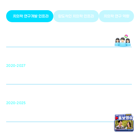
치의학 연구개발 인프라
압도적인 치의학 인프라
치의학 연구 역량
치의학 연구개발 인프라
단국대 치의학선도연구센터(MRC)
31
2020-2027
영국 UCL대학
차세대 의료용 수복·재생소재 개발을 위한
구강악안면매개체노바이올로지
단국대 조직재생연구소
50
2020-2025
미국 베크만연구소
복합조직재생관련
원천기술 확보 및 임상적용 실용화
순천향대 조직재생연구소