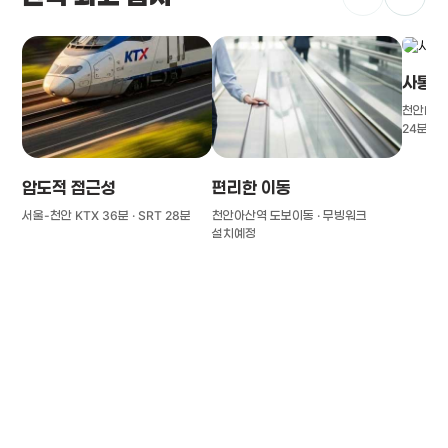
사통팔
천안IC(경
24분
압도적 접근성
편리한 이동
서울-천안 KTX 36분 · SRT 28분
천안아산역 도보이동 · 무빙워크
설치예정
풍부한 글로벌
치의학 인프라와 연구역량