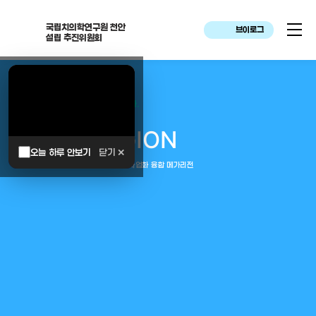
국립치의학연구원 천안
브이로그
설립 추진위원회
대한민국은 두번이나 약속하였습니다.
MEGA
REGION
오늘 하루 안보기
닫기 ✕
중부권 전체를 잇는 연구–임상–평가–사업화 융합 메가리전