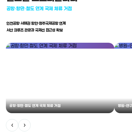
공항·항만·철도 연계 국제 체류 거점
인천공항·서해권 항만·청주국제공항 연계
서산 크루즈 관광과 국제선 접근성 확보
공항·항만·철도 연계 국제 체류 거점
병원–연구
‹
›