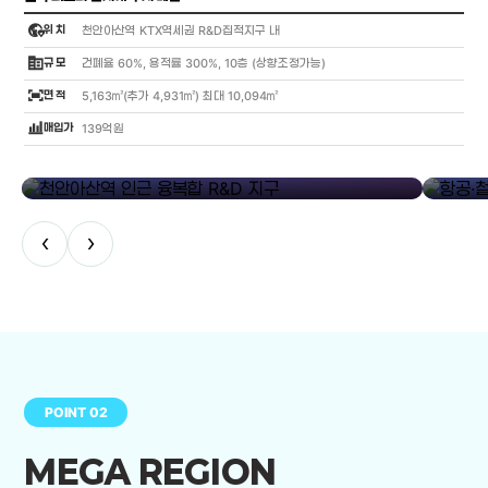
globe_location_pin
위 치
천안아산역 KTX역세권 R&D집적지구 내
corporate_fare
규 모
건폐율 60%, 용적률 300%, 10층 (상향조정가능)
fit_screen
면 적
5,163㎡(추가 4,931㎡) 최대 10,094㎡
bar_chart_4_bars
매입가
139억원
library_add
천안아산역 인근 융복합 R&D 지구
항공·철도
‹
›
POINT 02
MEGA REGION