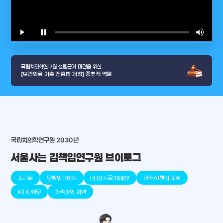
play_arrow
pause
volume_up
video_l
국립치의학연구원 설립근거 마련을 위한
[보건의료 기술 진흥법 개정] 중추적 역할
arrow_selector_tool
국립치의학연구원 2030년
충청남도
경기도
대전광역시
충청북도
강원도
place
place
place
place
place
place
서울사는 김책임연구원 브이로그
판교
세종
천안
대덕
오송
원주
출근길
무빙워크이동
너 내 동료가돼라!
광주AI센터 출장
KTX 업무
가족과의 저녁