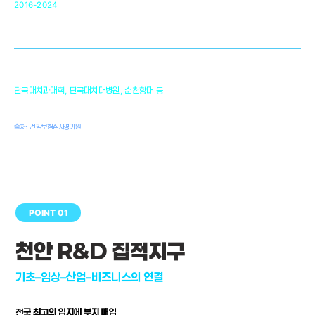
34
2016-2024
골이식대, 인공뼈 등 생체이식 가능한
원천기술 개발
천안의 치의학 인프라
1,300
단국대치과대학, 단국대치대병원, 순천향대 등
여명
치과의사, 치과기공사, 치과위생사
출처: 건강보험심사평가원
POINT 01
천안 R&D 집적지구
기초–임상–산업–비즈니스의 연결
전국 최고의 입지에 부지 매입