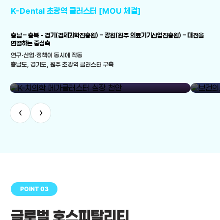
K-Dental 초광역 클러스터 [MOU 체결]
충남 – 충북 - 경기(경제과학진흥원) – 강원(원주 의료기기산업진흥원) – 대전을
연결하는 중심축
연구·산업·정책이 동시에 작동
충남도, 경기도, 원주 초광역 클러스터 구축
library_add
K-치의학 메가클러스터 심장 천안
보건의료
‹
›
POINT 03
글로벌 호스피탈리티