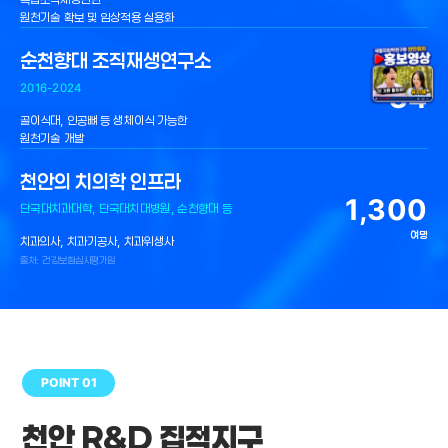
원천기술 확보 및 임상적용 실용화
순천향대 조직재생연구소
34
2016-2024
골이식대, 인공뼈 등 생체이식 가능한
원천기술 개발
천안의 치의학 인프라
1,300
단국대치과대학, 단국대치대병원, 순천향대 등
여명
치과의사, 치과기공사, 치과위생사
출처: 건강보험심사평가원
POINT 01
천안 R&D 집적지구