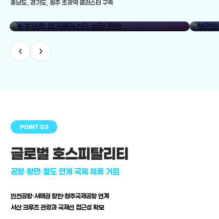
충남도, 경기도, 원주 초광역 클러스터 구축
library_add
K-치의학 메가클러스터 심장 천안
보건의료
‹
›
POINT 03
글로벌 호스피탈리티
공항·항만·철도 연계 국제 체류 거점
인천공항·서해권 항만·청주국제공항 연계
서산 크루즈 관광과 국제선 접근성 확보