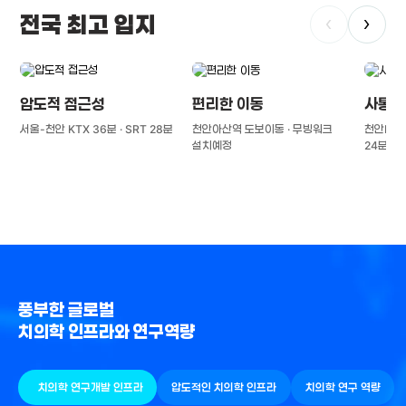
전국 최고 입지
‹
›
압도적 접근성
편리한 이동
사통팔
서울-천안 KTX 36분 · SRT 28분
천안아산역 도보이동 · 무빙워크
천안IC(경
설치예정
24분
풍부한 글로벌
치의학 인프라와 연구역량
치의학 연구개발 인프라
압도적인 치의학 인프라
치의학 연구 역량