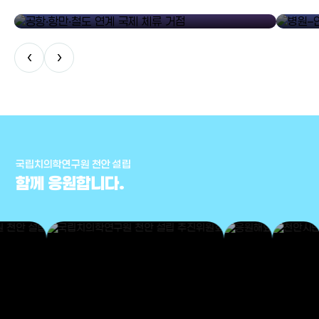
공항·항만·철도 연계 국제 체류 거점
병원–연구
‹
›
국립치의학연구원 천안 설립
함께 응원합니다.