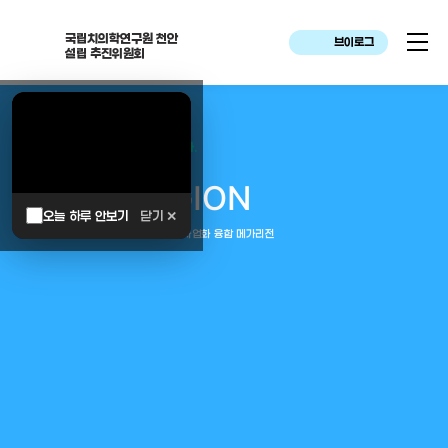
국립치의학연구원 천안
브이로그
설립 추진위원회
대한민국은 두번이나 약속하였습니다.
MEGA
REGION
오늘 하루 안보기
닫기 ✕
중부권 전체를 잇는 연구–임상–평가–사업화 융합 메가리전