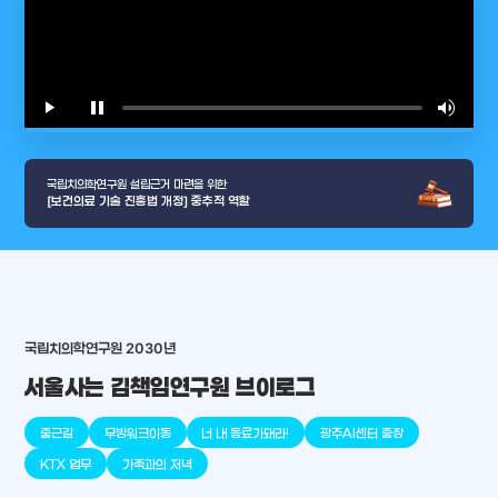
play_arrow
pause
volume_up
video_l
국립치의학연구원 설립근거 마련을 위한
[보건의료 기술 진흥법 개정] 중추적 역할
국립치의학연구원 2030년
arrow_selector_tool
충청남도
경기도
대전광역시
충청북도
강원도
place
place
place
place
place
place
서울사는 김책임연구원 브이로그
판교
세종
천안
대덕
오송
원주
출근길
무빙워크이동
너 내 동료가돼라!
광주AI센터 출장
KTX 업무
가족과의 저녁