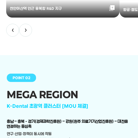
library_add
천안아산역 인근 융복합 R&D 지구
항공·철도
‹
›
POINT 02
MEGA REGION
K-Dental 초광역 클러스터 [MOU 체결]
충남 – 충북 - 경기(경제과학진흥원) – 강원(원주 의료기기산업진흥원) – 대전을
연결하는 중심축
연구·산업·정책이 동시에 작동