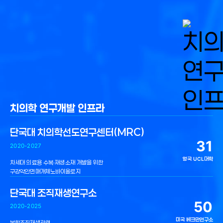
치의학 연구개발 인프라
단국대 치의학선도연구센터(MRC)
31
2020-2027
영국 UCL대학
차세대 의료용 수복·재생소재 개발을 위한
구강악안면매개체노바이올로지
단국대 조직재생연구소
50
2020-2025
미국 베크만연구소
복합조직재생관련