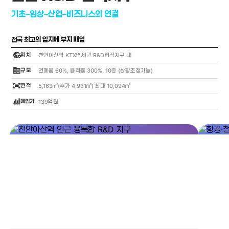
기초–임상–산업–비즈니스의 연결
전국 최고의 입지에 부지 매입
globe_location_pin
위 치
천안아산역 KTX역세권 R&D집적지구 내
corporate_fare
규 모
건폐율 60%, 용적률 300%, 10층 (상향조정가능)
fit_screen
면 적
5,163㎡(추가 4,931㎡) 최대 10,094㎡
bar_chart_4_bars
매입가
139억원