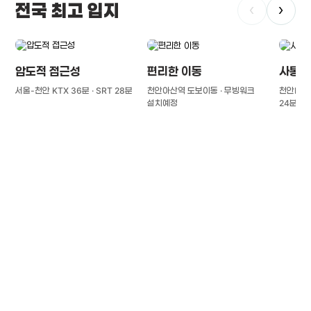
전국 최고 입지
‹
›
압도적 접근성
편리한 이동
사통팔
서울-천안 KTX 36분 · SRT 28분
천안아산역 도보이동 · 무빙워크
천안IC(경
설치예정
24분
풍부한 글로벌