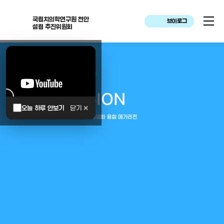
국립치의학연구원 천안
브이로그
설립 추진위원회
대한민국은 두번이나 약속하였습니다.
MEGA
REGION
오늘 하루 안보기
닫기 ✕
중부권 전체를 잇는 연구–임상–평가–사업화 융합 메가리전