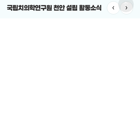
arrow_upward
‹
›
국립치의학연구원 천안 설립 활동소식
치의학연구원
#국립치의학연구원 천안 설립
치의학연구원 최적지는 바로 ‘천안’”
12-19
전체보기