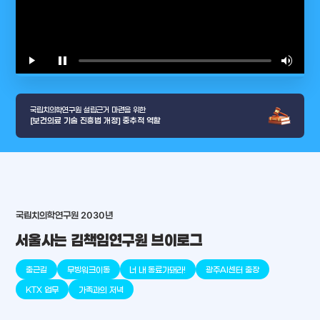
play_arrow
pause
volume_up
video_l
국립치의학연구원 설립근거 마련을 위한
[보건의료 기술 진흥법 개정] 중추적 역할
국립치의학연구원 2030년
arrow_selector_tool
충청남도
경기도
대전광역시
충청북도
강원도
place
place
place
place
place
place
서울사는 김책임연구원 브이로그
판교
세종
천안
대덕
오송
원주
출근길
무빙워크이동
너 내 동료가돼라!
광주AI센터 출장
KTX 업무
가족과의 저녁