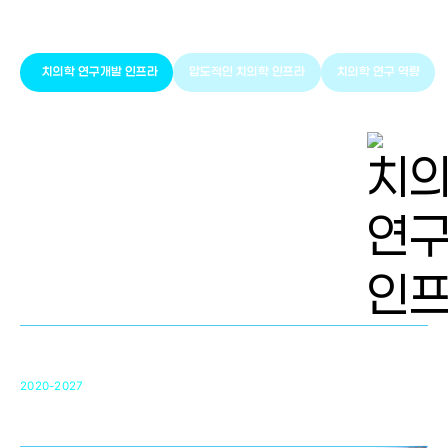
치의학 인프라와 연구역량
치의학 연구개발 인프라
압도적인 치의학 인프라
치의학 연구 역량
치의학 연구개발 인프라
단국대 치의학선도연구센터(MRC)
31
2020-2027
영국 UCL대학
차세대 의료용 수복·재생소재 개발을 위한
구강악안면매개체노바이올로지