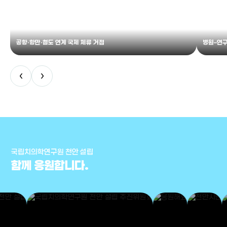
공항·항만·철도 연계 국제 체류 거점
병원–연구
‹
›
국립치의학연구원 천안 설립
함께 응원합니다.