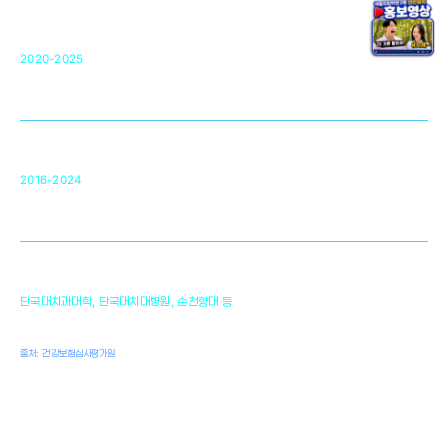
단국대 조직재생연구소
50
2020-2025
미국 베크만연구소
복합조직재생관련
원천기술 확보 및 임상적용 실용화
순천향대 조직재생연구소
34
2016-2024
골이식대, 인공뼈 등 생체이식 가능한
원천기술 개발
천안의 치의학 인프라
1,300
단국대치과대학, 단국대치대병원, 순천향대 등
여명
치과의사, 치과기공사, 치과위생사
출처: 건강보험심사평가원