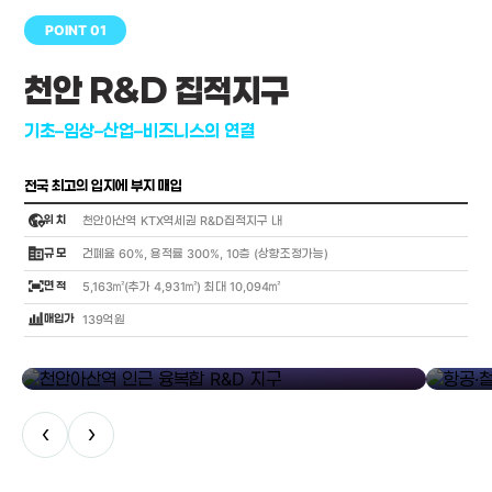
POINT 01
천안 R&D 집적지구
기초–임상–산업–비즈니스의 연결
전국 최고의 입지에 부지 매입
globe_location_pin
위 치
천안아산역 KTX역세권 R&D집적지구 내
corporate_fare
규 모
건폐율 60%, 용적률 300%, 10층 (상향조정가능)
fit_screen
면 적
5,163㎡(추가 4,931㎡) 최대 10,094㎡
bar_chart_4_bars
매입가
139억원
library_add
천안아산역 인근 융복합 R&D 지구
항공·철도
‹
›