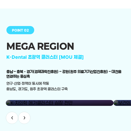
POINT 02
MEGA REGION
K-Dental 초광역 클러스터 [MOU 체결]
충남 – 충북 - 경기(경제과학진흥원) – 강원(원주 의료기기산업진흥원) – 대전을
연결하는 중심축
연구·산업·정책이 동시에 작동
충남도, 경기도, 원주 초광역 클러스터 구축
library_add
K-치의학 메가클러스터 심장 천안
보건의료
‹
›