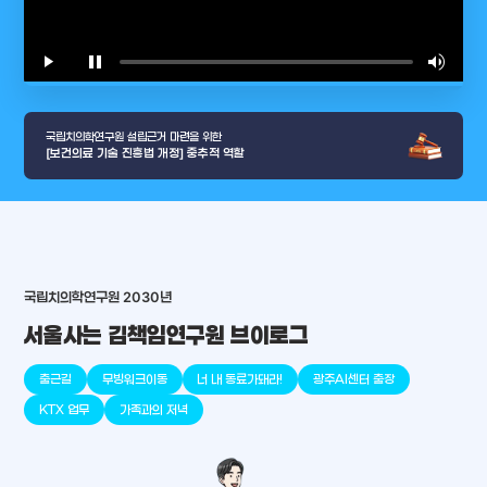
play_arrow
pause
volume_up
video_l
국립치의학연구원 설립근거 마련을 위한
[보건의료 기술 진흥법 개정] 중추적 역할
arrow_selector_tool
충청남도
경기도
대전광역시
충청북도
강원도
place
place
place
place
place
place
국립치의학연구원 2030년
서울사는 김책임연구원 브이로그
판교
세종
천안
대덕
오송
원주
출근길
무빙워크이동
너 내 동료가돼라!
광주AI센터 출장
KTX 업무
가족과의 저녁