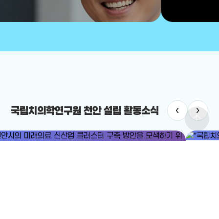
‹
›
국립치의학연구원 천안 설립 활동소식
arrow_upward
#국립치
#미래의료
#미래의료 신산업 클러스터
“국립치의
안시의 미래의료 신산업 클러스터 구축 방안을 모색하기 위한 포럼이
2025-12-
렸다.
25-12-24