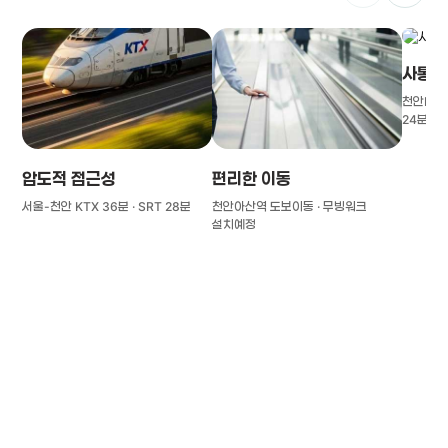
사통팔
천안IC(경
24분
압도적 접근성
편리한 이동
서울-천안 KTX 36분 · SRT 28분
천안아산역 도보이동 · 무빙워크
설치예정
풍부한 글로벌
치의학 인프라와 연구역량