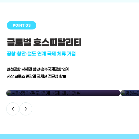
POINT 03
글로벌 호스피탈리티
공항·항만·철도 연계 국제 체류 거점
인천공항·서해권 항만·청주국제공항 연계
서산 크루즈 관광과 국제선 접근성 확보
공항·항만·철도 연계 국제 체류 거점
병원–연구
‹
›