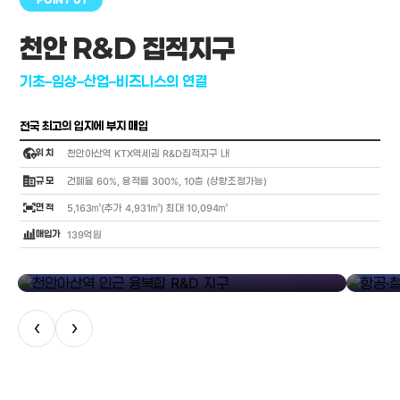
천안 R&D 집적지구
기초–임상–산업–비즈니스의 연결
전국 최고의 입지에 부지 매입
globe_location_pin
위 치
천안아산역 KTX역세권 R&D집적지구 내
corporate_fare
규 모
건폐율 60%, 용적률 300%, 10층 (상향조정가능)
fit_screen
면 적
5,163㎡(추가 4,931㎡) 최대 10,094㎡
bar_chart_4_bars
매입가
139억원
library_add
천안아산역 인근 융복합 R&D 지구
항공·철도
‹
›