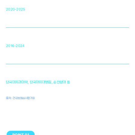
단국대 조직재생연구소
50
2020-2025
미국 베크만연구소
복합조직재생관련
원천기술 확보 및 임상적용 실용화
순천향대 조직재생연구소
34
2016-2024
골이식대, 인공뼈 등 생체이식 가능한
원천기술 개발
천안의 치의학 인프라
1,300
단국대치과대학, 단국대치대병원, 순천향대 등
여명
치과의사, 치과기공사, 치과위생사
출처: 건강보험심사평가원
POINT 01