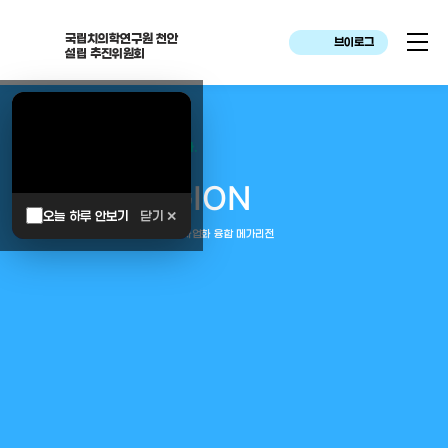
국립치의학연구원 천안
브이로그
설립 추진위원회
대한민국은 두번이나 약속하였습니다.
MEGA
REGION
오늘 하루 안보기
닫기 ✕
중부권 전체를 잇는 연구–임상–평가–사업화 융합 메가리전