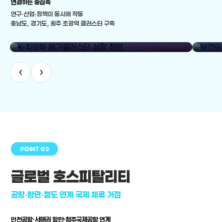
연결하는 중심축
연구·산업·정책이 동시에 작동
충남도, 경기도, 원주 초광역 클러스터 구축
library_add
K-치의학 메가클러스터 심장 천안
보건의료
‹
›
POINT 03
글로벌 호스피탈리티
공항·항만·철도 연계 국제 체류 거점
인천공항·서해권 항만·청주국제공항 연계