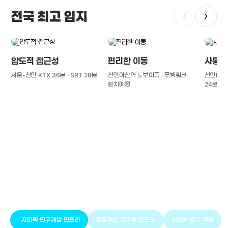
전국 최고 입지
‹
›
압도적 접근성
편리한 이동
사통팔
서울-천안 KTX 36분 · SRT 28분
천안아산역 도보이동 · 무빙워크
천안IC(경
설치예정
24분
풍부한 글로벌
치의학 인프라와 연구역량
치의학 연구개발 인프라
압도적인 치의학 인프라
치의학 연구 역량