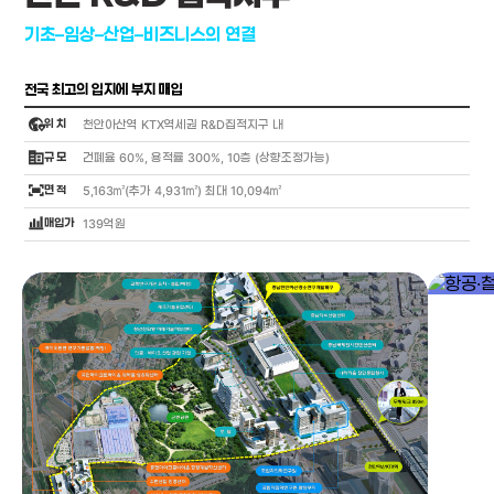
기초–임상–산업–비즈니스의 연결
전국 최고의 입지에 부지 매입
globe_location_pin
위 치
천안아산역 KTX역세권 R&D집적지구 내
corporate_fare
규 모
건폐율 60%, 용적률 300%, 10층 (상향조정가능)
fit_screen
면 적
5,163㎡(추가 4,931㎡) 최대 10,094㎡
bar_chart_4_bars
매입가
139억원