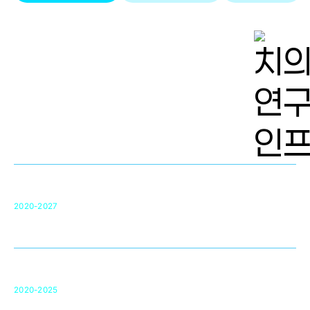
치의학 연구개발 인프라
단국대 치의학선도연구센터(MRC)
31
2020-2027
영국 UCL대학
차세대 의료용 수복·재생소재 개발을 위한
구강악안면매개체노바이올로지
단국대 조직재생연구소
50
2020-2025
미국 베크만연구소