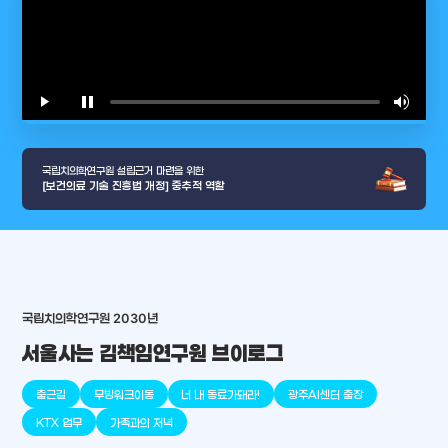
play_arrow
pause
volume_up
video_l
국립치의학연구원 설립근거 마련을 위한
[보건의료 기술 진흥법 개정] 중추적 역할
국립치의학연구원 2030년
arrow_selector_tool
충청남도
경기도
대전광역시
충청북도
강원도
place
place
place
place
place
place
서울사는 김책임연구원 브이로그
출근길
무빙워크이동
너 내 동료가돼라!
광주AI센터 출장
판교
세종
천안
대덕
오송
원주
KTX 업무
가족과의 저녁