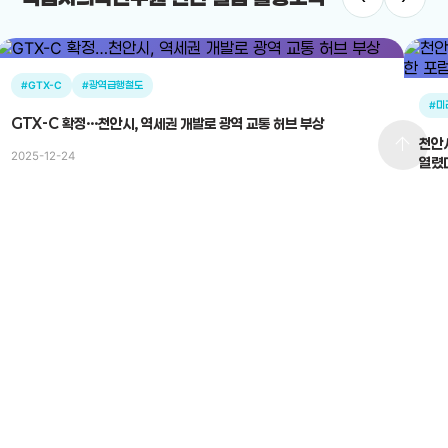
#GTX-C
#광역급행철도
#미
GTX-C 확정…천안시, 역세권 개발로 광역 교통 허브 부상
arrow_upward
천안시의
2025-12-24
열렸
2025
전체보기