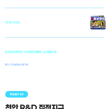
복합조직재생관련
원천기술 확보 및 임상적용 실용화
순천향대 조직재생연구소
34
2016-2024
골이식대, 인공뼈 등 생체이식 가능한
원천기술 개발
천안의 치의학 인프라
1,300
단국대치과대학, 단국대치대병원, 순천향대 등
여명
치과의사, 치과기공사, 치과위생사
출처: 건강보험심사평가원
POINT 01
천안 R&D 집적지구