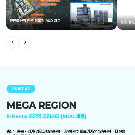
library_add
천안아산역 인근 융복합 R&D 지구
항공·철도
‹
›
POINT 02
MEGA REGION
K-Dental 초광역 클러스터 [MOU 체결]
충남 – 충북 - 경기(경제과학진흥원) – 강원(원주 의료기기산업진흥원) – 대전을