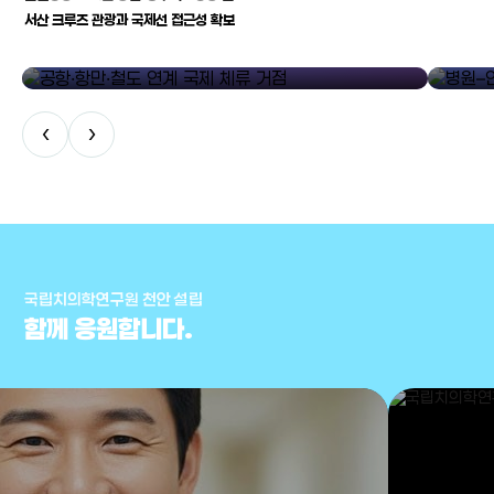
서산 크루즈 관광과 국제선 접근성 확보
공항·항만·철도 연계 국제 체류 거점
병원–연구
‹
›
국립치의학연구원 천안 설립
함께 응원합니다.