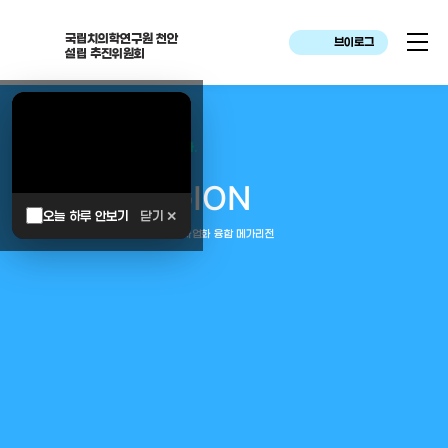
국립치의학연구원 천안
브이로그
설립 추진위원회
대한민국은 두번이나 약속하였습니다.
MEGA
REGION
오늘 하루 안보기
닫기 ✕
중부권 전체를 잇는 연구–임상–평가–사업화 융합 메가리전