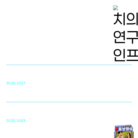
치의학 연구개발 인프라
단국대 치의학선도연구센터(MRC)
31
2020-2027
영국 UCL대학
차세대 의료용 수복·재생소재 개발을 위한
구강악안면매개체노바이올로지
단국대 조직재생연구소
50
2020-2025
미국 베크만연구소
복합조직재생관련
원천기술 확보 및 임상적용 실용화