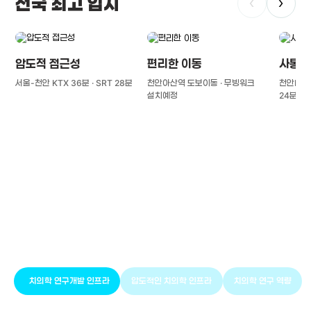
전국 최고 입지
‹
›
압도적 접근성
편리한 이동
사통팔
서울-천안 KTX 36분 · SRT 28분
천안아산역 도보이동 · 무빙워크
천안IC(경
설치예정
24분
풍부한 글로벌
치의학 인프라와 연구역량
치의학 연구개발 인프라
압도적인 치의학 인프라
치의학 연구 역량