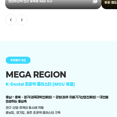
library_add
천안아산역 인근 융복합 R&D 지구
항공·철도
‹
›
POINT 02
MEGA REGION
K-Dental 초광역 클러스터 [MOU 체결]
충남 – 충북 - 경기(경제과학진흥원) – 강원(원주 의료기기산업진흥원) – 대전을
연결하는 중심축
연구·산업·정책이 동시에 작동
충남도, 경기도, 원주 초광역 클러스터 구축