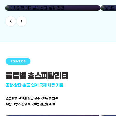
library_add
K-치의학 메가클러스터 심장 천안
보건의료
‹
›
POINT 03
글로벌 호스피탈리티
공항·항만·철도 연계 국제 체류 거점
인천공항·서해권 항만·청주국제공항 연계
서산 크루즈 관광과 국제선 접근성 확보
공항·항만·철도 연계 국제 체류 거점
병원–연구