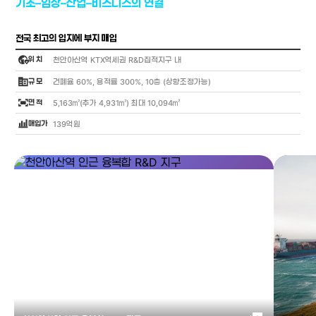
기초–임상–산업–비즈니스의 연결
전국 최고의 입지에 부지 매입
globe_location_pin
위 치
천안아산역 KTX역세권 R&D집적지구 내
corporate_fare
규 모
건폐율 60%, 용적률 300%, 10층 (상향조정가능)
fit_screen
면 적
5,163㎡(추가 4,931㎡) 최대 10,094㎡
bar_chart_4_bars
매입가
139억원