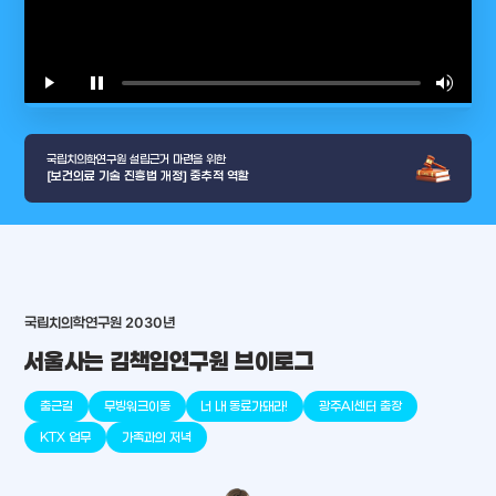
play_arrow
pause
volume_up
video_l
국립치의학연구원 설립근거 마련을 위한
[보건의료 기술 진흥법 개정] 중추적 역할
arrow_selector_tool
국립치의학연구원 2030년
충청남도
경기도
대전광역시
충청북도
강원도
place
place
place
place
place
place
서울사는 김책임연구원 브이로그
판교
세종
천안
대덕
오송
원주
출근길
무빙워크이동
너 내 동료가돼라!
광주AI센터 출장
KTX 업무
가족과의 저녁