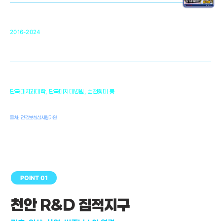
순천향대 조직재생연구소
34
2016-2024
골이식대, 인공뼈 등 생체이식 가능한
원천기술 개발
천안의 치의학 인프라
1,300
단국대치과대학, 단국대치대병원, 순천향대 등
여명
치과의사, 치과기공사, 치과위생사
출처: 건강보험심사평가원
POINT 01
천안 R&D 집적지구