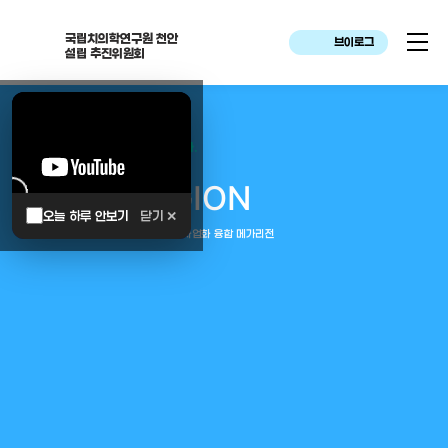
국립치의학연구원 천안
브이로그
설립 추진위원회
대한민국은 두번이나 약속하였습니다.
MEGA
REGION
오늘 하루 안보기
닫기 ✕
중부권 전체를 잇는 연구–임상–평가–사업화 융합 메가리전