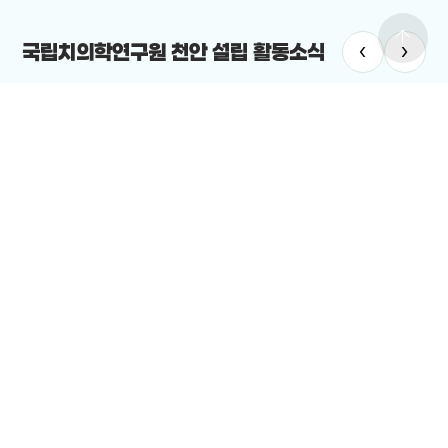
arrow_upward
‹
›
국립치의학연구원 천안 설립 활동소식
치의학연구원
#국립치의학연구원 천안 설립
치의학연구원 최적지는 바로 ‘천안’”
12-19
전체보기