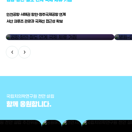
인천공항·서해권 항만·청주국제공항 연계
서산 크루즈 관광과 국제선 접근성 확보
공항·항만·철도 연계 국제 체류 거점
병원–연구
‹
›
국립치의학연구원 천안 설립
함께 응원합니다.