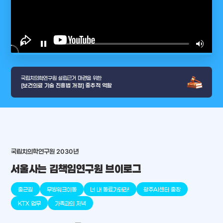
play_arrow
pause
volume_up
video_l
국립치의학연구원 설립근거 마련을 위한
[보건의료 기술 진흥법 개정] 중추적 역할
국립치의학연구원 2030년
arrow_selector_tool
충청남도
경기도
대전광역시
충청북도
강원도
place
place
place
place
place
place
서울사는 김책임연구원 브이로그
판교
세종
천안
대덕
오송
원주
출근길
무빙워크이동
너 내 동료가돼라!
광주AI센터 출장
KTX 업무
가족과의 저녁