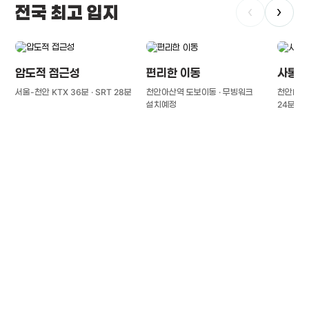
전국 최고 입지
‹
›
압도적 접근성
편리한 이동
사통팔
서울-천안 KTX 36분 · SRT 28분
천안아산역 도보이동 · 무빙워크
천안IC(경
설치예정
24분
풍부한 글로벌