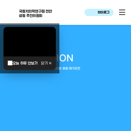
국립치의학연구원 천안
브이로그
설립 추진위원회
대한민국은 두번이나 약속하였습니다.
MEGA
REGION
오늘 하루 안보기
닫기 ✕
중부권 전체를 잇는 연구–임상–평가–사업화 융합 메가리전