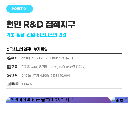
POINT 01
천안 R&D 집적지구
기초–임상–산업–비즈니스의 연결
전국 최고의 입지에 부지 매입
globe_location_pin
위 치
천안아산역 KTX역세권 R&D집적지구 내
corporate_fare
규 모
건폐율 60%, 용적률 300%, 10층 (상향조정가능)
fit_screen
면 적
5,163㎡(추가 4,931㎡) 최대 10,094㎡
bar_chart_4_bars
매입가
139억원