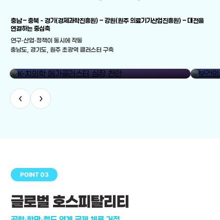
충남 – 충북 - 경기(경제과학진흥원) – 강원(원주 의료기기산업진흥원) – 대전을
연결하는 중심축
연구·산업·정책이 동시에 작동
충남도, 경기도, 원주 초광역 클러스터 구축
library_add
K-치의학 메가클러스터 심장 천안
보건의료
‹
›
POINT 03
글로벌 호스피탈리티
공항·항만·철도 연계 국제 체류 거점