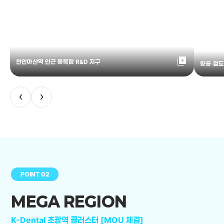
library_add
천안아산역 인근 융복합 R&D 지구
항공·철도
‹
›
POINT 02
MEGA REGION
K-Dental 초광역 클러스터 [MOU 체결]