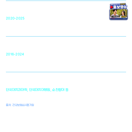
단국대 조직재생연구소
50
2020-2025
미국 베크만연구소
복합조직재생관련
원천기술 확보 및 임상적용 실용화
순천향대 조직재생연구소
34
2016-2024
골이식대, 인공뼈 등 생체이식 가능한
원천기술 개발
천안의 치의학 인프라
1,300
단국대치과대학, 단국대치대병원, 순천향대 등
여명
치과의사, 치과기공사, 치과위생사
출처: 건강보험심사평가원