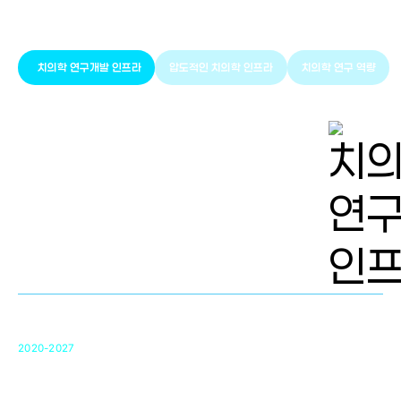
치의학 인프라와 연구역량
치의학 연구개발 인프라
압도적인 치의학 인프라
치의학 연구 역량
치의학 연구개발 인프라
단국대 치의학선도연구센터(MRC)
31
2020-2027
영국 UCL대학
차세대 의료용 수복·재생소재 개발을 위한
구강악안면매개체노바이올로지