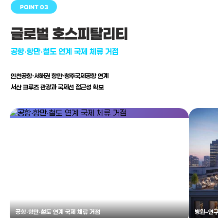
POINT 03
글로벌 호스피탈리티
공항·항만·철도 연계 국제 체류 거점
인천공항·서해권 항만·청주국제공항 연계
서산 크루즈 관광과 국제선 접근성 확보
공항·항만·철도 연계 국제 체류 거점
병원–연구