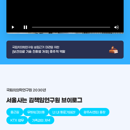
play_arrow
pause
volume_up
video_l
국립치의학연구원 설립근거 마련을 위한
[보건의료 기술 진흥법 개정] 중추적 역할
국립치의학연구원 2030년
arrow_selector_tool
충청남도
경기도
대전광역시
충청북도
강원도
place
place
place
place
place
place
서울사는 김책임연구원 브이로그
판교
세종
천안
대덕
오송
원주
출근길
무빙워크이동
너 내 동료가돼라!
광주AI센터 출장
KTX 업무
가족과의 저녁