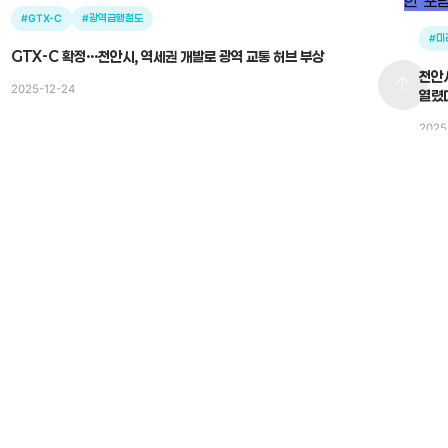
#GTX-C
#광역급행철도
#미
GTX-C 확정…천안시, 역세권 개발로 광역 교통 허브 부상
천안시의
arrow_upward
2025-12-24
열렸
2025
전체보기