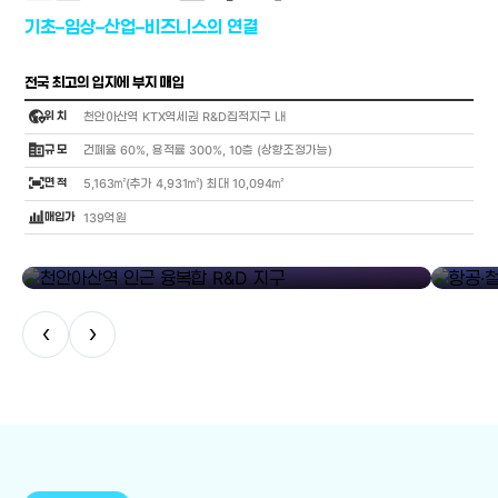
기초–임상–산업–비즈니스의 연결
전국 최고의 입지에 부지 매입
globe_location_pin
위 치
천안아산역 KTX역세권 R&D집적지구 내
corporate_fare
규 모
건폐율 60%, 용적률 300%, 10층 (상향조정가능)
fit_screen
면 적
5,163㎡(추가 4,931㎡) 최대 10,094㎡
bar_chart_4_bars
매입가
139억원
library_add
천안아산역 인근 융복합 R&D 지구
항공·철도
‹
›