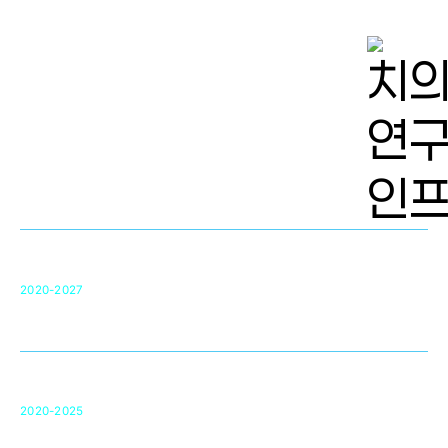
치의학 연구개발 인프라
단국대 치의학선도연구센터(MRC)
31
2020-2027
영국 UCL대학
차세대 의료용 수복·재생소재 개발을 위한
구강악안면매개체노바이올로지
단국대 조직재생연구소
50
2020-2025
미국 베크만연구소
복합조직재생관련