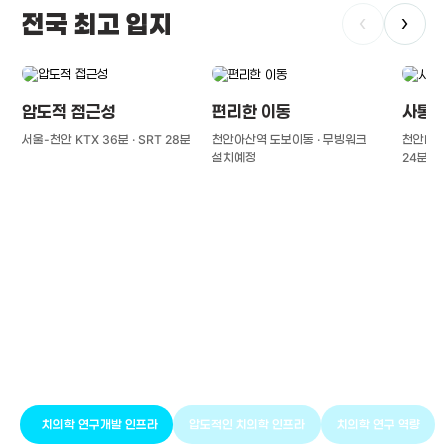
전국 최고 입지
‹
›
압도적 접근성
편리한 이동
사통팔
서울-천안 KTX 36분 · SRT 28분
천안아산역 도보이동 · 무빙워크
천안IC(경
설치예정
24분
풍부한 글로벌
치의학 인프라와 연구역량
치의학 연구개발 인프라
압도적인 치의학 인프라
치의학 연구 역량