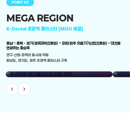
POINT 02
MEGA REGION
K-Dental 초광역 클러스터 [MOU 체결]
충남 – 충북 - 경기(경제과학진흥원) – 강원(원주 의료기기산업진흥원) – 대전을
연결하는 중심축
연구·산업·정책이 동시에 작동
충남도, 경기도, 원주 초광역 클러스터 구축
library_add
K-치의학 메가클러스터 심장 천안
보건의료
‹
›