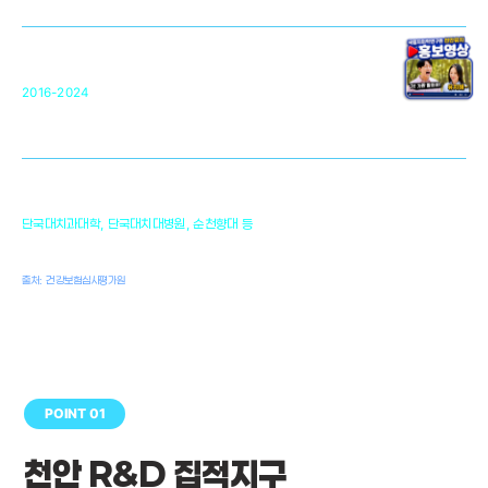
원천기술 확보 및 임상적용 실용화
순천향대 조직재생연구소
34
2016-2024
골이식대, 인공뼈 등 생체이식 가능한
원천기술 개발
천안의 치의학 인프라
1,300
단국대치과대학, 단국대치대병원, 순천향대 등
여명
치과의사, 치과기공사, 치과위생사
출처: 건강보험심사평가원
POINT 01
천안 R&D 집적지구