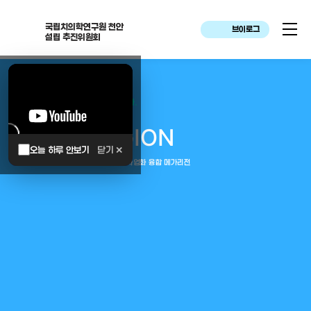
국립치의학연구원 천안
브이로그
설립 추진위원회
대한민국은 두번이나 약속하였습니다.
MEGA
REGION
오늘 하루 안보기
닫기 ✕
중부권 전체를 잇는 연구–임상–평가–사업화 융합 메가리전