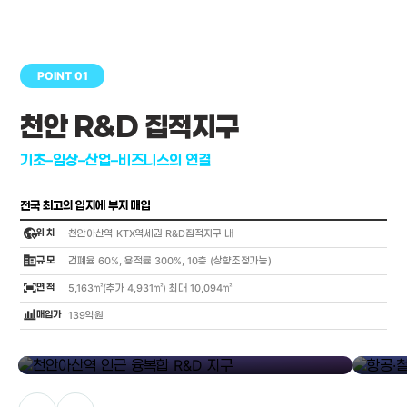
POINT 01
천안 R&D 집적지구
기초–임상–산업–비즈니스의 연결
전국 최고의 입지에 부지 매입
globe_location_pin
위 치
천안아산역 KTX역세권 R&D집적지구 내
corporate_fare
규 모
건폐율 60%, 용적률 300%, 10층 (상향조정가능)
fit_screen
면 적
5,163㎡(추가 4,931㎡) 최대 10,094㎡
bar_chart_4_bars
매입가
139억원
library_add
천안아산역 인근 융복합 R&D 지구
항공·철도