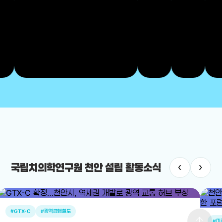
‹
›
국립치의학연구원 천안 설립 활동소식
#GTX-C
#광역급행철도
arrow_upward
#미