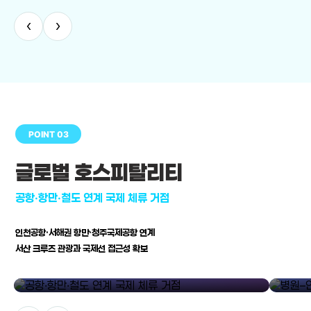
‹
›
POINT 03
글로벌 호스피탈리티
공항·항만·철도 연계 국제 체류 거점
인천공항·서해권 항만·청주국제공항 연계
서산 크루즈 관광과 국제선 접근성 확보
공항·항만·철도 연계 국제 체류 거점
병원–연구