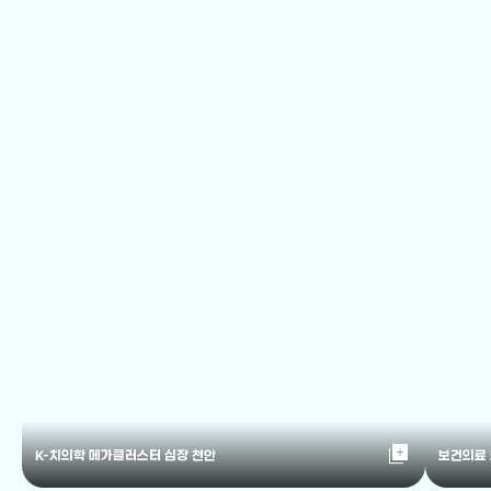
library_add
K-치의학 메가클러스터 심장 천안
보건의료