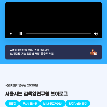
play_arrow
pause
volume_up
video_l
국립치의학연구원 설립근거 마련을 위한
[보건의료 기술 진흥법 개정] 중추적 역할
국립치의학연구원 2030년
서울사는 김책임연구원 브이로그
arrow_selector_tool
충청남도
경기도
대전광역시
충청북도
강원도
place
place
place
place
place
place
출근길
무빙워크이동
너 내 동료가돼라!
광주AI센터 출장