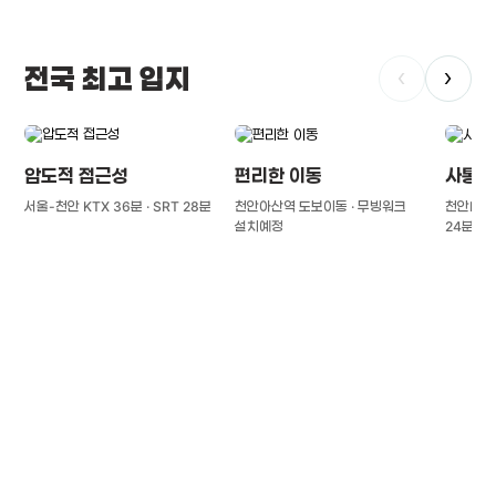
전국 최고 입지
‹
›
압도적 접근성
편리한 이동
사통팔
서울-천안 KTX 36분 · SRT 28분
천안아산역 도보이동 · 무빙워크
천안IC(경
설치예정
24분