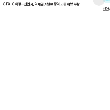
GTX-C 확정…천안시, 역세권 개발로 광역 교통 허브 부상
천안시의
2025-12-24
열렸
2025
전체보기