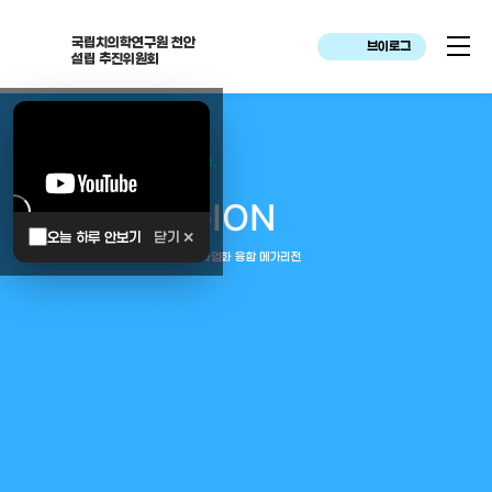
국립치의학연구원 천안
브이로그
설립 추진위원회
대한민국은 두번이나 약속하였습니다.
MEGA
REGION
오늘 하루 안보기
닫기 ✕
중부권 전체를 잇는 연구–임상–평가–사업화 융합 메가리전