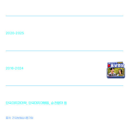
영국 UCL대학
차세대 의료용 수복·재생소재 개발을 위한
구강악안면매개체노바이올로지
단국대 조직재생연구소
50
2020-2025
미국 베크만연구소
복합조직재생관련
원천기술 확보 및 임상적용 실용화
순천향대 조직재생연구소
34
2016-2024
골이식대, 인공뼈 등 생체이식 가능한
원천기술 개발
천안의 치의학 인프라
1,300
단국대치과대학, 단국대치대병원, 순천향대 등
여명
치과의사, 치과기공사, 치과위생사
출처: 건강보험심사평가원