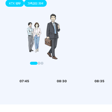
판교
세종
천안
대덕
오송
원주
KTX 업무
가족과의 저녁
07:45
08:30
08:35