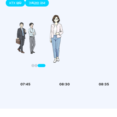
판교
세종
천안
대덕
오송
원주
KTX 업무
가족과의 저녁
07:45
08:30
08:35