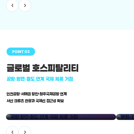
‹
›
POINT 03
글로벌 호스피탈리티
공항·항만·철도 연계 국제 체류 거점
인천공항·서해권 항만·청주국제공항 연계
서산 크루즈 관광과 국제선 접근성 확보
공항·항만·철도 연계 국제 체류 거점
병원–연구
‹
›