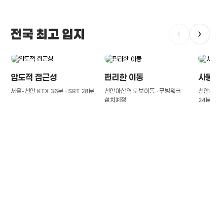
전국 최고 입지
‹
›
압도적 접근성
편리한 이동
사통팔
서울-천안 KTX 36분 · SRT 28분
천안아산역 도보이동 · 무빙워크
천안IC(경
설치예정
24분