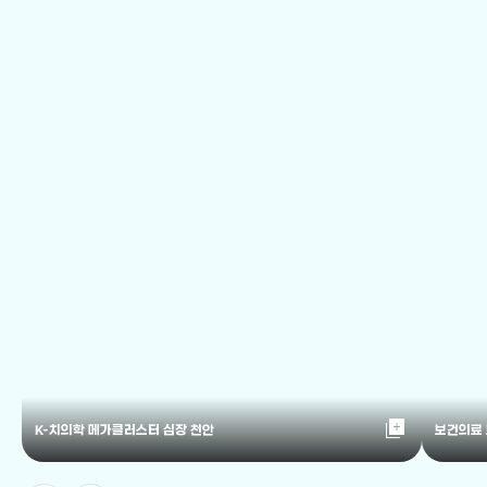
library_add
K-치의학 메가클러스터 심장 천안
보건의료