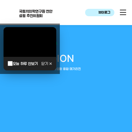
국립치의학연구원 천안
브이로그
설립 추진위원회
대한민국은 두번이나 약속하였습니다.
MEGA
REGION
오늘 하루 안보기
닫기 ✕
중부권 전체를 잇는 연구–임상–평가–사업화 융합 메가리전