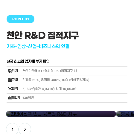
POINT 01
천안 R&D 집적지구
기초–임상–산업–비즈니스의 연결
전국 최고의 입지에 부지 매입
globe_location_pin
위 치
천안아산역 KTX역세권 R&D집적지구 내
corporate_fare
규 모
건폐율 60%, 용적률 300%, 10층 (상향조정가능)
fit_screen
면 적
5,163㎡(추가 4,931㎡) 최대 10,094㎡
bar_chart_4_bars
매입가
139억원
library_add
천안아산역 인근 융복합 R&D 지구
항공·철도
‹
›