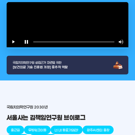
play_arrow
pause
volume_up
video_l
국립치의학연구원 설립근거 마련을 위한
[보건의료 기술 진흥법 개정] 중추적 역할
국립치의학연구원 2030년
서울사는 김책임연구원 브이로그
arrow_selector_tool
충청남도
경기도
대전광역시
충청북도
강원도
place
place
place
place
place
place
출근길
무빙워크이동
너 내 동료가돼라!
광주AI센터 출장