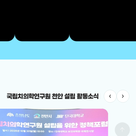
‹
›
국립치의학연구원 천안 설립 활동소식
arrow_upward