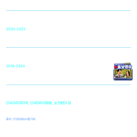
영국 UCL대학
차세대 의료용 수복·재생소재 개발을 위한
구강악안면매개체노바이올로지
단국대 조직재생연구소
50
2020-2025
미국 베크만연구소
복합조직재생관련
원천기술 확보 및 임상적용 실용화
순천향대 조직재생연구소
34
2016-2024
골이식대, 인공뼈 등 생체이식 가능한
원천기술 개발
천안의 치의학 인프라
1,300
단국대치과대학, 단국대치대병원, 순천향대 등
여명
치과의사, 치과기공사, 치과위생사
출처: 건강보험심사평가원