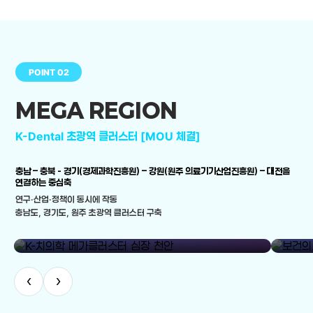
POINT 02
MEGA REGION
K-Dental 초광역 클러스터 [MOU 체결]
충남 – 충북 - 경기(경제과학진흥원) – 강원(원주 의료기기산업진흥원) – 대전을
연결하는 중심축
연구·산업·정책이 동시에 작동
충남도, 경기도, 원주 초광역 클러스터 구축
library_add
K-치의학 메가클러스터 심장 천안
보건의료
‹
›