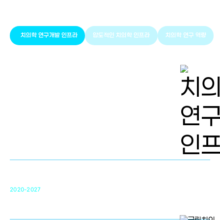
치의학 인프라와 연구역량
치의학 연구개발 인프라
압도적인 치의학 인프라
치의학 연구 역량
치의학 연구개발 인프라
단국대 치의학선도연구센터(MRC)
31
2020-2027
영국 UCL대학
차세대 의료용 수복·재생소재 개발을 위한
구강악안면매개체노바이올로지