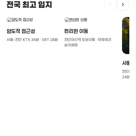
전국 최고 입지
‹
›
압도적 접근성
편리한 이동
서울-천안 KTX 36분 · SRT 28분
천안아산역 도보이동 · 무빙워크
설치예정
사통팔
천안IC(경
24분
풍부한 글로벌