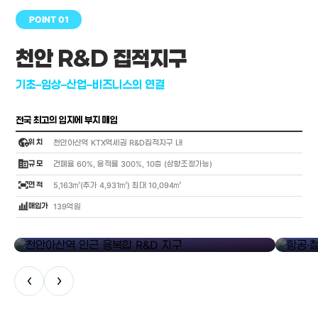
POINT 01
천안 R&D 집적지구
기초–임상–산업–비즈니스의 연결
전국 최고의 입지에 부지 매입
globe_location_pin
위 치
천안아산역 KTX역세권 R&D집적지구 내
corporate_fare
규 모
건폐율 60%, 용적률 300%, 10층 (상향조정가능)
fit_screen
면 적
5,163㎡(추가 4,931㎡) 최대 10,094㎡
bar_chart_4_bars
매입가
139억원
library_add
천안아산역 인근 융복합 R&D 지구
항공·철도
‹
›