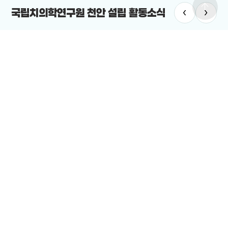
arrow_upward
‹
›
국립치의학연구원 천안 설립 활동소식
#GTX-C
#광역급행철도
#미
GTX-C 확정…천안시, 역세권 개발로 광역 교통 허브 부상
천안시의
2025-12-24
열렸
2025
전체보기