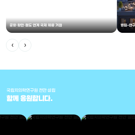
공항·항만·철도 연계 국제 체류 거점
병원–연구
‹
›
국립치의학연구원 천안 설립
함께 응원합니다.