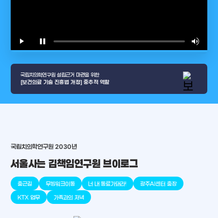
play_arrow
pause
volume_up
video_l
국립치의학연구원 설립근거 마련을 위한
[보건의료 기술 진흥법 개정] 중추적 역할
국립치의학연구원 2030년
arrow_selector_tool
충청남도
경기도
대전광역시
충청북도
강원도
place
place
place
place
place
place
서울사는 김책임연구원 브이로그
판교
세종
천안
대덕
오송
원주
출근길
무빙워크이동
너 내 동료가돼라!
광주AI센터 출장
KTX 업무
가족과의 저녁