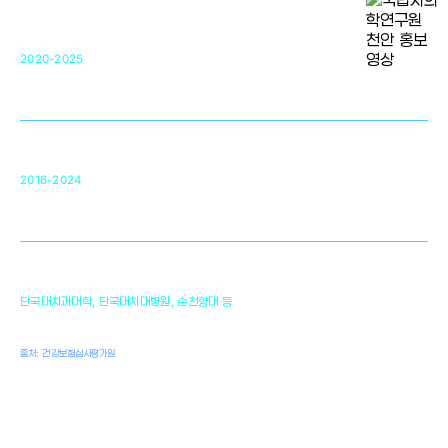
단국대 조직재생연구소
50
2020-2025
미국 베크만연구소
복합조직재생관련
원천기술 확보 및 임상적용 실용화
순천향대 조직재생연구소
34
2016-2024
골이식대, 인공뼈 등 생체이식 가능한
원천기술 개발
천안의 치의학 인프라
1,300
단국대치과대학, 단국대치대병원, 순천향대 등
여명
치과의사, 치과기공사, 치과위생사
출처: 건강보험심사평가원