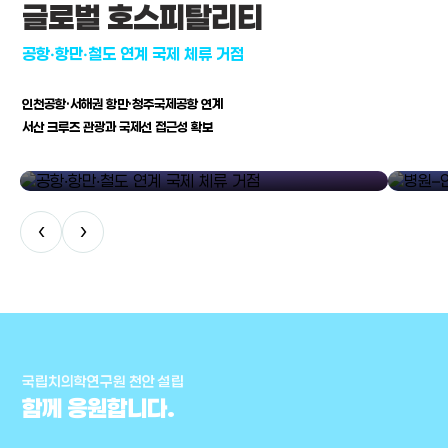
글로벌 호스피탈리티
공항·항만·철도 연계 국제 체류 거점
인천공항·서해권 항만·청주국제공항 연계
서산 크루즈 관광과 국제선 접근성 확보
공항·항만·철도 연계 국제 체류 거점
병원–연구
‹
›
국립치의학연구원 천안 설립
함께 응원합니다.