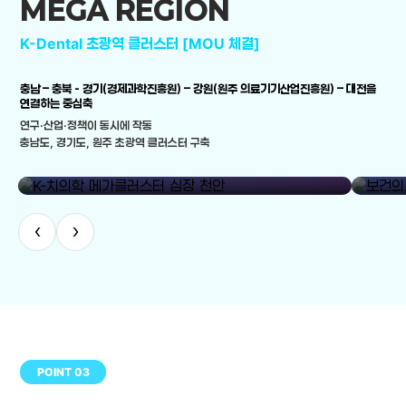
MEGA REGION
K-Dental 초광역 클러스터 [MOU 체결]
충남 – 충북 - 경기(경제과학진흥원) – 강원(원주 의료기기산업진흥원) – 대전을
연결하는 중심축
연구·산업·정책이 동시에 작동
충남도, 경기도, 원주 초광역 클러스터 구축
library_add
K-치의학 메가클러스터 심장 천안
보건의료
‹
›
POINT 03