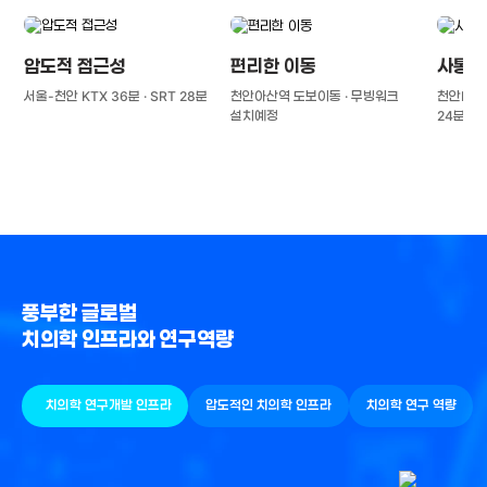
압도적 접근성
편리한 이동
사통팔
서울-천안 KTX 36분 · SRT 28분
천안아산역 도보이동 · 무빙워크
천안IC(경
설치예정
24분
풍부한 글로벌
치의학 인프라와 연구역량
치의학 연구개발 인프라
압도적인 치의학 인프라
치의학 연구 역량