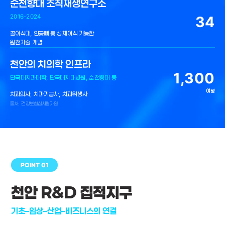
순천향대 조직재생연구소
34
2016-2024
골이식대, 인공뼈 등 생체이식 가능한
원천기술 개발
천안의 치의학 인프라
1,300
단국대치과대학, 단국대치대병원, 순천향대 등
여명
치과의사, 치과기공사, 치과위생사
출처: 건강보험심사평가원
POINT 01
천안 R&D 집적지구
기초–임상–산업–비즈니스의 연결