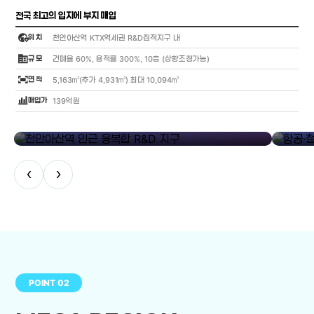
전국 최고의 입지에 부지 매입
globe_location_pin
위 치
천안아산역 KTX역세권 R&D집적지구 내
corporate_fare
규 모
건폐율 60%, 용적률 300%, 10층 (상향조정가능)
fit_screen
면 적
5,163㎡(추가 4,931㎡) 최대 10,094㎡
bar_chart_4_bars
매입가
139억원
library_add
천안아산역 인근 융복합 R&D 지구
항공·철도
‹
›
POINT 02