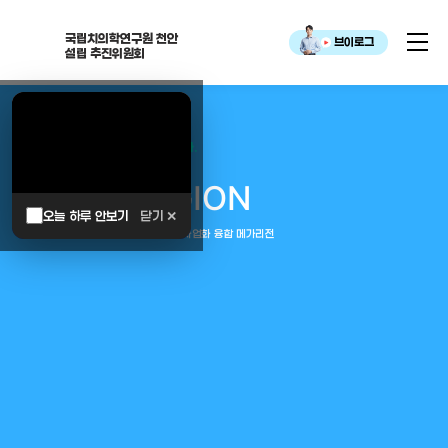
국립치의학연구원 천안
브이로그
설립 추진위원회
대한민국은 두번이나 약속하였습니다.
MEGA
REGION
오늘 하루 안보기
닫기 ✕
중부권 전체를 잇는 연구–임상–평가–사업화 융합 메가리전