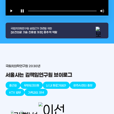
play_arrow
pause
volume_up
video_l
국립치의학연구원 설립근거 마련을 위한
[보건의료 기술 진흥법 개정] 중추적 역할
arrow_selector_tool
충청남도
경기도
대전광역시
충청북도
강원도
place
place
place
place
place
place
국립치의학연구원 2030년
서울사는 김책임연구원 브이로그
판교
세종
천안
대덕
오송
원주
출근길
무빙워크이동
너 내 동료가돼라!
광주AI센터 출장
KTX 업무
가족과의 저녁