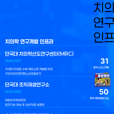
치의학 연구개발 인프라
단국대 치의학선도연구센터(MRC)
31
2020-2027
영국 UCL대학
차세대 의료용 수복·재생소재 개발을 위한
구강악안면매개체노바이올로지
단국대 조직재생연구소
50
2020-2025
미국 베크만연구소
복합조직재생관련
원천기술 확보 및 임상적용 실용화