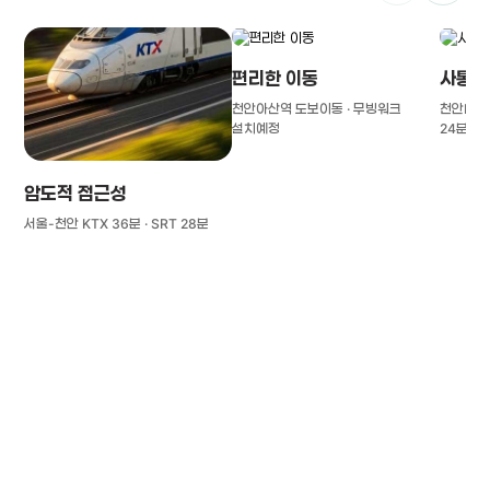
편리한 이동
사통팔
천안아산역 도보이동 · 무빙워크
천안IC(경
설치예정
24분
압도적 접근성
서울-천안 KTX 36분 · SRT 28분
풍부한 글로벌
치의학 인프라와 연구역량