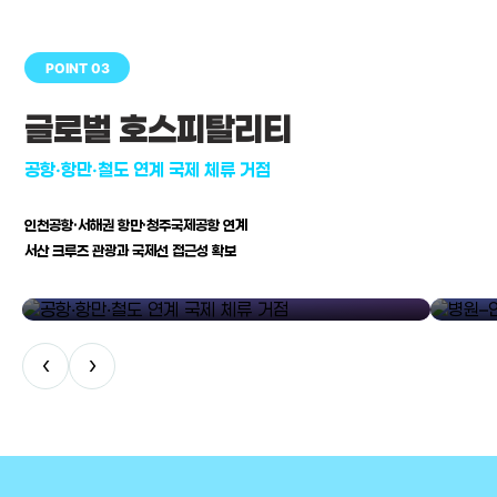
POINT 03
글로벌 호스피탈리티
공항·항만·철도 연계 국제 체류 거점
인천공항·서해권 항만·청주국제공항 연계
서산 크루즈 관광과 국제선 접근성 확보
공항·항만·철도 연계 국제 체류 거점
병원–연구
‹
›