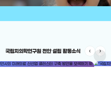
‹
›
국립치의학연구원 천안 설립 활동소식
arrow_upward
#국립치
#미래의료
#미래의료 신산업 클러스터
“국립치의
안시의 미래의료 신산업 클러스터 구축 방안을 모색하기 위한 포럼이
2025-12-
렸다.
25-12-24