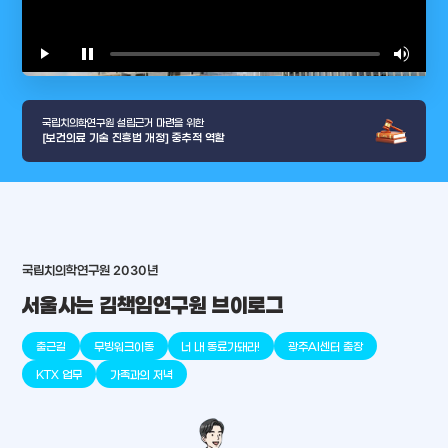
play_arrow
pause
volume_up
video_l
국립치의학연구원 설립근거 마련을 위한
[보건의료 기술 진흥법 개정] 중추적 역할
arrow_selector_tool
충청남도
경기도
대전광역시
충청북도
강원도
place
place
place
place
place
place
국립치의학연구원 2030년
서울사는 김책임연구원 브이로그
판교
세종
천안
대덕
오송
원주
출근길
무빙워크이동
너 내 동료가돼라!
광주AI센터 출장
KTX 업무
가족과의 저녁