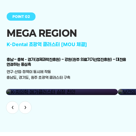
POINT 02
MEGA REGION
K-Dental 초광역 클러스터 [MOU 체결]
충남 – 충북 - 경기(경제과학진흥원) – 강원(원주 의료기기산업진흥원) – 대전을
연결하는 중심축
연구·산업·정책이 동시에 작동
충남도, 경기도, 원주 초광역 클러스터 구축
library_add
K-치의학 메가클러스터 심장 천안
보건의료
‹
›