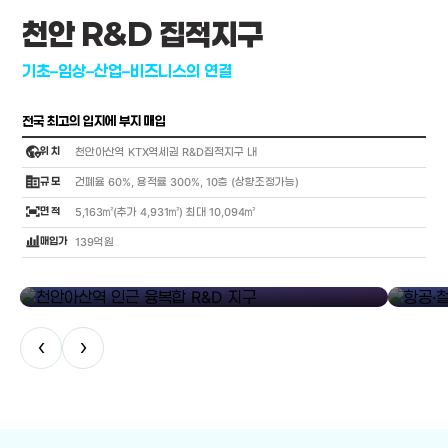
천안 R&D 집적지구
기초–임상–산업–비즈니스의 연결
전국 최고의 입지에 부지 매입
globe_location_pin
위 치
천안아산역 KTX역세권 R&D집적지구 내
corporate_fare
규 모
건폐율 60%, 용적률 300%, 10층 (상향조정가능)
fit_screen
면 적
5,163㎡(추가 4,931㎡) 최대 10,094㎡
bar_chart_4_bars
매입가
139억원
library_add
천안아산역 인근 융복합 R&D 지구
항공·철도
‹
›