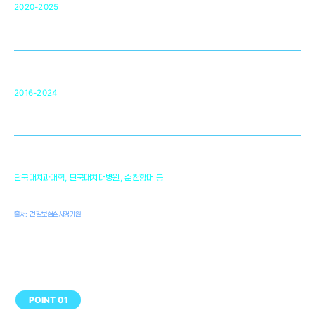
50
2020-2025
미국 베크만연구소
복합조직재생관련
원천기술 확보 및 임상적용 실용화
순천향대 조직재생연구소
34
2016-2024
골이식대, 인공뼈 등 생체이식 가능한
원천기술 개발
천안의 치의학 인프라
1,300
단국대치과대학, 단국대치대병원, 순천향대 등
여명
치과의사, 치과기공사, 치과위생사
출처: 건강보험심사평가원
POINT 01