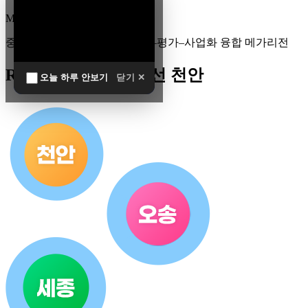
MEGA
REGION
중부권 전체를 잇는 연구–임상–평가–사업화 융합 메가리전
R&D 남방한계 최전선 천안
오늘 하루 안보기
닫기 ✕