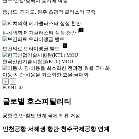
연구·산업·정책이 동시에 작동
충남도, 경기도, 원주 초광역 클러스터 구축
library_add
K-치의학 메가클러스터 심장 천안
library_add
보건의료 트라이앵글 밸트
한국산업기술시험원(KTL) MOU
이동·시간·비용을 최소화한 효율 극대화
‹
›
POINT 03
글로벌 호스피탈리티
공항·항만·철도 연계 국제 체류 거점
인천공항·서해권 항만·청주국제공항 연계