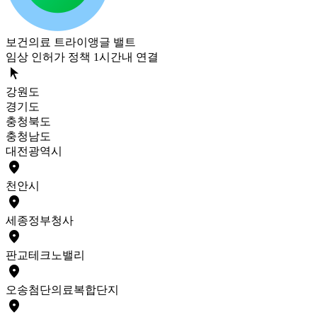
보건의료 트라이앵글 밸트
임상 인허가 정책 1시간내 연결
arrow_selector_tool
강원도
경기도
충청북도
충청남도
대전광역시
place
천안
시
place
세종
정부청사
place
판교
테크노밸리
place
오송
첨단의료복합단지
place