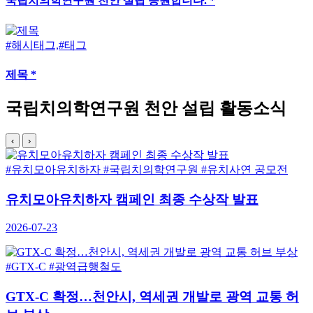
국립치의학연구원 천안 설립 응원합니다. *
#해시태그,#태그
제목 *
국립치의학연구원 천안 설립 활동소식
‹
›
유치모아유치하자
#국립치의학연구원
#유치사연 공모전
치모아유치하자 캠페인 최종 수상작 발표
26-07-23
TX-C
#광역급행철도
TX-C 확정…천안시, 역세권 개발로 광역 교통 허