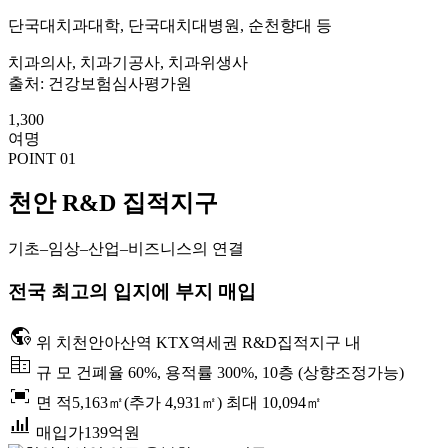
단국대치과대학, 단국대치대병원, 순천향대 등
치과의사, 치과기공사, 치과위생사
출처: 건강보험심사평가원
1,300
여명
POINT 01
천안 R&D 집적지구
기초–임상–산업–비즈니스의 연결
전국 최고의 입지에 부지 매입
globe_location_pin
위 치
천안아산역 KTX역세권 R&D집적지구 내
corporate_fare
규 모
건폐율 60%, 용적률 300%, 10층 (상향조정가능)
fit_screen
면 적
5,163㎡(추가 4,931㎡) 최대 10,094㎡
bar_chart_4_bars
매입가
139억원