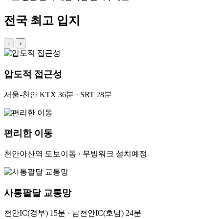
전국 최고 입지
‹
›
압도적 접근성
서울-천안 KTX 36분 · SRT 28분
편리한 이동
천안아산역 도보이동 · 무빙워크 설치예정
사통팔달 교통망
천안IC(경부) 15분 · 남천안IC(호남) 24분