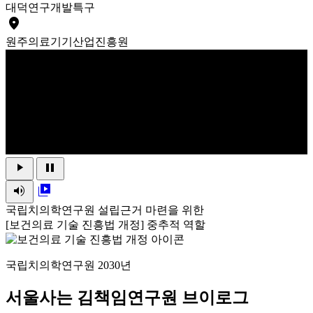
대덕
연구개발특구
place
원주
의료기기산업진흥원
play_arrow
pause
volume_up
video_library
국립치의학연구원 설립근거 마련을 위한
[보건의료 기술 진흥법 개정] 중추적 역할
국립치의학연구원 2030년
서울사는 김책임연구원 브이로그