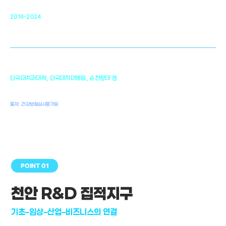
순천향대 조직재생연구소
34
2016-2024
골이식대, 인공뼈 등 생체이식 가능한
원천기술 개발
천안의 치의학 인프라
1,300
단국대치과대학, 단국대치대병원, 순천향대 등
여명
치과의사, 치과기공사, 치과위생사
출처: 건강보험심사평가원
POINT 01
천안 R&D 집적지구
기초–임상–산업–비즈니스의 연결