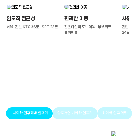
압도적 접근성
편리한 이동
사통팔
서울-천안 KTX 36분 · SRT 28분
천안아산역 도보이동 · 무빙워크
천안IC(경
설치예정
24분
풍부한 글로벌
치의학 인프라와 연구역량
치의학 연구개발 인프라
압도적인 치의학 인프라
치의학 연구 역량