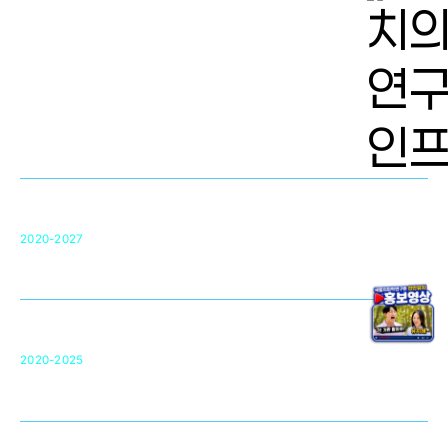
치의학 연구개발 인프라
단국대 치의학선도연구센터(MRC)
31
2020-2027
영국 UCL대학
차세대 의료용 수복·재생소재 개발을 위한
구강악안면매개체노바이올로지
단국대 조직재생연구소
50
2020-2025
미국 베크만연구소
복합조직재생관련
원천기술 확보 및 임상적용 실용화