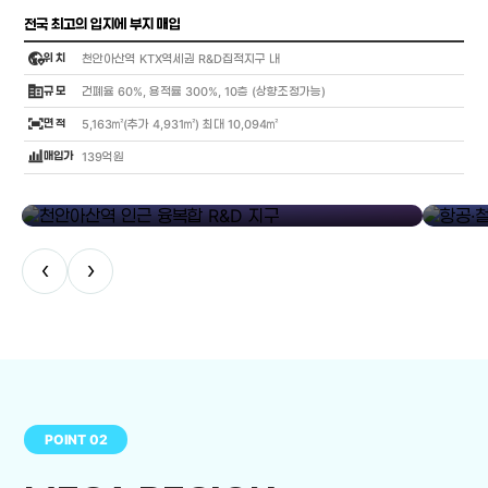
전국 최고의 입지에 부지 매입
globe_location_pin
위 치
천안아산역 KTX역세권 R&D집적지구 내
corporate_fare
규 모
건폐율 60%, 용적률 300%, 10층 (상향조정가능)
fit_screen
면 적
5,163㎡(추가 4,931㎡) 최대 10,094㎡
bar_chart_4_bars
매입가
139억원
library_add
천안아산역 인근 융복합 R&D 지구
항공·철도
‹
›
POINT 02