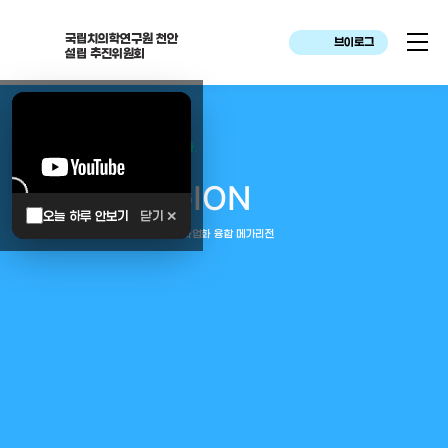
국립치의학연구원 천안
브이로그
설립 추진위원회
대한민국은 두번이나 약속하였습니다.
MEGA
REGION
오늘 하루 안보기
닫기 ✕
중부권 전체를 잇는 연구–임상–평가–사업화 융합 메가리전