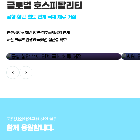
글로벌 호스피탈리티
공항·항만·철도 연계 국제 체류 거점
인천공항·서해권 항만·청주국제공항 연계
서산 크루즈 관광과 국제선 접근성 확보
공항·항만·철도 연계 국제 체류 거점
병원–연구
‹
›
국립치의학연구원 천안 설립
함께 응원합니다.