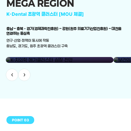
MEGA REGION
K-Dental 초광역 클러스터 [MOU 체결]
충남 – 충북 - 경기(경제과학진흥원) – 강원(원주 의료기기산업진흥원) – 대전을
연결하는 중심축
연구·산업·정책이 동시에 작동
충남도, 경기도, 원주 초광역 클러스터 구축
library_add
K-치의학 메가클러스터 심장 천안
보건의료
‹
›
POINT 03