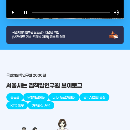
play_arrow
pause
volume_up
video_l
국립치의학연구원 설립근거 마련을 위한
[보건의료 기술 진흥법 개정] 중추적 역할
arrow_selector_tool
충청남도
경기도
대전광역시
충청북도
강원도
place
place
place
place
place
place
국립치의학연구원 2030년
서울사는 김책임연구원 브이로그
판교
세종
천안
대덕
오송
원주
출근길
무빙워크이동
너 내 동료가돼라!
광주AI센터 출장
KTX 업무
가족과의 저녁