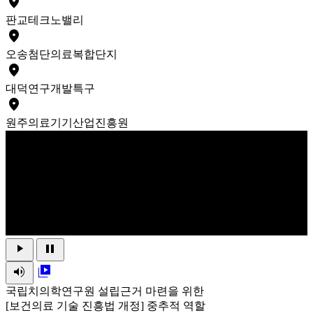
place
판교
테크노밸리
place
오송
첨단의료복합단지
place
대덕
연구개발특구
place
원주
의료기기산업진흥원
play_arrow
pause
volume_up
video_library
국립치의학연구원 설립근거 마련을 위한
[보건의료 기술 진흥법 개정] 중추적 역할