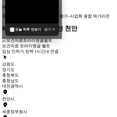
MEGA
REGION
중부권 전체를 잇는 연구–임상–평가–사업화 융합 메가리전
R&D 남방한계 최전선 천안
오늘 하루 안보기
닫기 ✕
보건의료 트라이앵글 밸트
임상 인허가 정책 1시간내 연결
arrow_selector_tool
강원도
경기도
충청북도
충청남도
대전광역시
place
천안
시
place
세종
정부청사