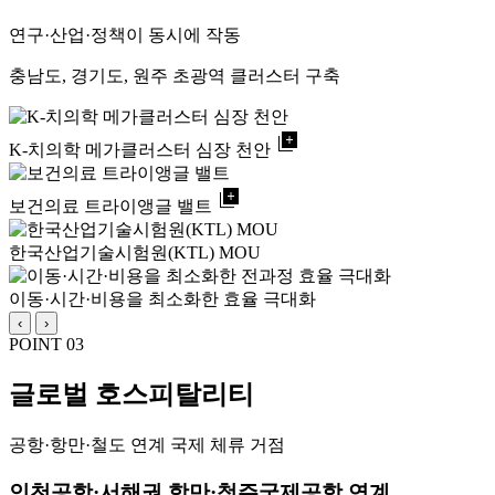
연구·산업·정책이 동시에 작동
충남도, 경기도, 원주 초광역 클러스터 구축
library_add
K-치의학 메가클러스터 심장 천안
library_add
보건의료 트라이앵글 밸트
한국산업기술시험원(KTL) MOU
이동·시간·비용을 최소화한 효율 극대화
‹
›
POINT 03
글로벌 호스피탈리티
공항·항만·철도 연계 국제 체류 거점
인천공항·서해권 항만·청주국제공항 연계