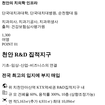
천안의 치의학 인프라
단국대치과대학, 단국대치대병원, 순천향대 등
치과의사, 치과기공사, 치과위생사
출처: 건강보험심사평가원
1,300
여명
POINT 01
천안 R&D 집적지구
기초–임상–산업–비즈니스의 연결
전국 최고의 입지에 부지 매입
globe_location_pin
위 치
천안아산역 KTX역세권 R&D집적지구 내
corporate_fare
규 모
건폐율 60%, 용적률 300%, 10층 (상향조정가능)
fit_screen
면 적
5,163㎡(추가 4,931㎡) 최대 10,094㎡