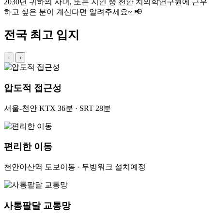
2030년
귀하의 자녀, 또는 지인 중 천안 치의학연구원에 근무
하고 싶은 분이 계신다면 알려주세요~ 📢
전국 최고 입지
‹
›
압도적 접근성
서울-천안 KTX 36분 · SRT 28분
편리한 이동
천안아산역 도보이동 · 무빙워크 설치예정
사통팔달 교통망