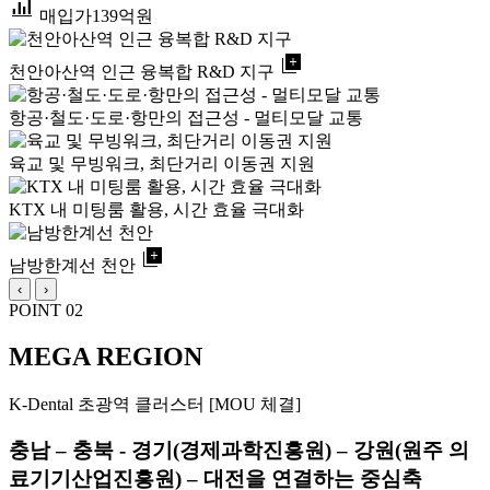
bar_chart_4_bars
매입가
139억원
library_add
천안아산역 인근 융복합 R&D 지구
항공·철도·도로·항만의 접근성 - 멀티모달 교통
육교 및 무빙워크, 최단거리 이동권 지원
KTX 내 미팅룸 활용, 시간 효율 극대화
library_add
남방한계선 천안
‹
›
POINT 02
MEGA REGION
K-Dental 초광역 클러스터 [MOU 체결]
충남 – 충북 - 경기(경제과학진흥원) – 강원(원주 의
료기기산업진흥원) – 대전을 연결하는 중심축