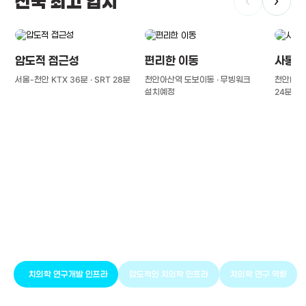
전국 최고 입지
‹
›
압도적 접근성
편리한 이동
사통팔
서울-천안 KTX 36분 · SRT 28분
천안아산역 도보이동 · 무빙워크
천안IC(경
설치예정
24분
풍부한 글로벌
치의학 인프라와 연구역량
치의학 연구개발 인프라
압도적인 치의학 인프라
치의학 연구 역량