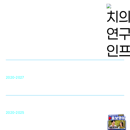
치의학 연구개발 인프라
단국대 치의학선도연구센터(MRC)
31
2020-2027
영국 UCL대학
차세대 의료용 수복·재생소재 개발을 위한
구강악안면매개체노바이올로지
단국대 조직재생연구소
50
2020-2025
미국 베크만연구소
복합조직재생관련
원천기술 확보 및 임상적용 실용화