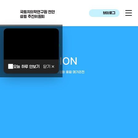
국립치의학연구원 천안
브이로그
설립 추진위원회
대한민국은 두번이나 약속하였습니다.
MEGA
REGION
오늘 하루 안보기
닫기 ✕
중부권 전체를 잇는 연구–임상–평가–사업화 융합 메가리전