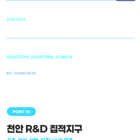
순천향대 조직재생연구소
34
2016-2024
골이식대, 인공뼈 등 생체이식 가능한
원천기술 개발
천안의 치의학 인프라
1,300
단국대치과대학, 단국대치대병원, 순천향대 등
여명
치과의사, 치과기공사, 치과위생사
출처: 건강보험심사평가원
POINT 01
천안 R&D 집적지구