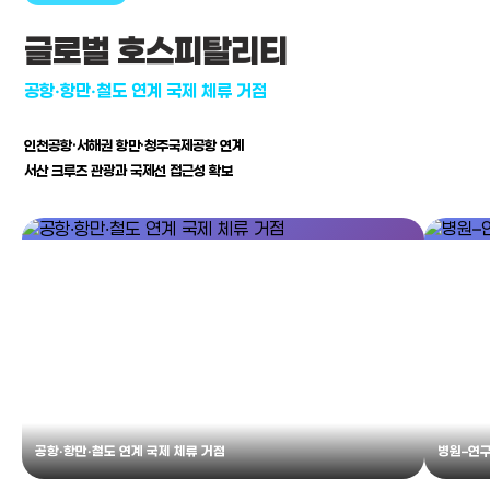
글로벌 호스피탈리티
공항·항만·철도 연계 국제 체류 거점
인천공항·서해권 항만·청주국제공항 연계
서산 크루즈 관광과 국제선 접근성 확보
공항·항만·철도 연계 국제 체류 거점
병원–연구