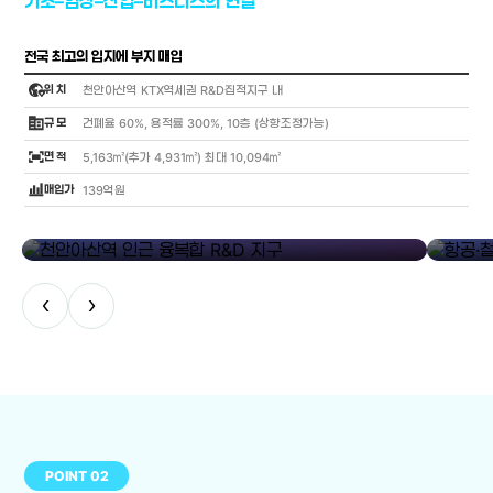
기초–임상–산업–비즈니스의 연결
전국 최고의 입지에 부지 매입
globe_location_pin
위 치
천안아산역 KTX역세권 R&D집적지구 내
corporate_fare
규 모
건폐율 60%, 용적률 300%, 10층 (상향조정가능)
fit_screen
면 적
5,163㎡(추가 4,931㎡) 최대 10,094㎡
bar_chart_4_bars
매입가
139억원
library_add
천안아산역 인근 융복합 R&D 지구
항공·철도
‹
›
POINT 02