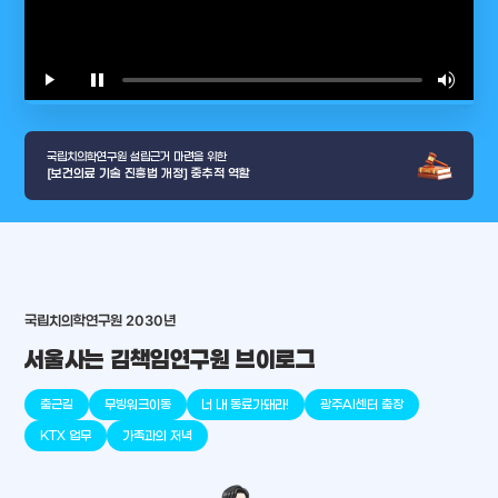
play_arrow
pause
volume_up
video_l
국립치의학연구원 설립근거 마련을 위한
[보건의료 기술 진흥법 개정] 중추적 역할
arrow_selector_tool
국립치의학연구원 2030년
충청남도
경기도
대전광역시
충청북도
강원도
place
place
place
place
place
place
서울사는 김책임연구원 브이로그
판교
세종
천안
대덕
오송
원주
출근길
무빙워크이동
너 내 동료가돼라!
광주AI센터 출장
KTX 업무
가족과의 저녁