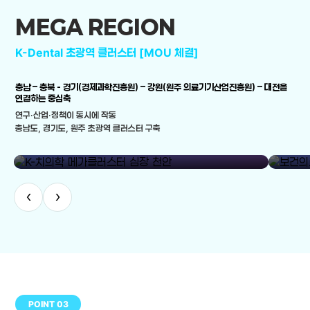
MEGA REGION
K-Dental 초광역 클러스터 [MOU 체결]
충남 – 충북 - 경기(경제과학진흥원) – 강원(원주 의료기기산업진흥원) – 대전을
연결하는 중심축
연구·산업·정책이 동시에 작동
충남도, 경기도, 원주 초광역 클러스터 구축
library_add
K-치의학 메가클러스터 심장 천안
보건의료
‹
›
POINT 03