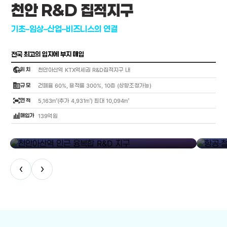
천안 R&D 집적지구
기초–임상–산업–비즈니스의 연결
전국 최고의 입지에 부지 매입
globe_location_pin
위 치
천안아산역 KTX역세권 R&D집적지구 내
corporate_fare
규 모
건폐율 60%, 용적률 300%, 10층 (상향조정가능)
fit_screen
면 적
5,163㎡(추가 4,931㎡) 최대 10,094㎡
bar_chart_4_bars
매입가
139억원
library_add
천안아산역 인근 융복합 R&D 지구
항공·철도
‹
›