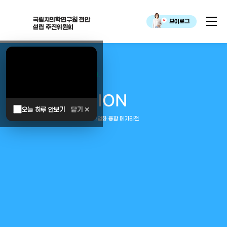
국립치의학연구원 천안
브이로그
설립 추진위원회
대한민국은 두번이나 약속하였습니다.
MEGA
REGION
오늘 하루 안보기
닫기 ✕
중부권 전체를 잇는 연구–임상–평가–사업화 융합 메가리전