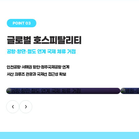
POINT 03
글로벌 호스피탈리티
공항·항만·철도 연계 국제 체류 거점
인천공항·서해권 항만·청주국제공항 연계
서산 크루즈 관광과 국제선 접근성 확보
공항·항만·철도 연계 국제 체류 거점
병원–연구
‹
›