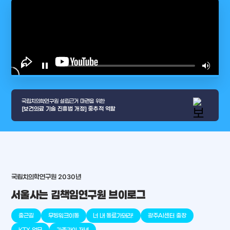
play_arrow
pause
volume_up
video_l
국립치의학연구원 설립근거 마련을 위한
[보건의료 기술 진흥법 개정] 중추적 역할
국립치의학연구원 2030년
arrow_selector_tool
서울사는 김책임연구원 브이로그
충청남도
경기도
대전광역시
충청북도
강원도
place
place
place
place
place
place
출근길
무빙워크이동
너 내 동료가돼라!
광주AI센터 출장
판교
세종
천안
대덕
오송
원주
KTX 업무
가족과의 저녁