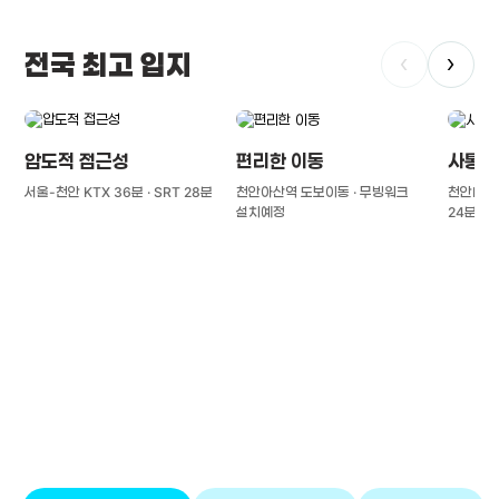
전국 최고 입지
‹
›
압도적 접근성
편리한 이동
사통팔
서울-천안 KTX 36분 · SRT 28분
천안아산역 도보이동 · 무빙워크
천안IC(경
설치예정
24분
풍부한 글로벌
치의학 인프라와 연구역량