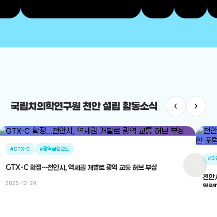
‹
›
국립치의학연구원 천안 설립 활동소식
#GTX-C
#광역급행철도
#미
arrow_upward
GTX-C 확정…천안시, 역세권 개발로 광역 교통 허브 부상
천안시의
2025-12-24
열렸
2025