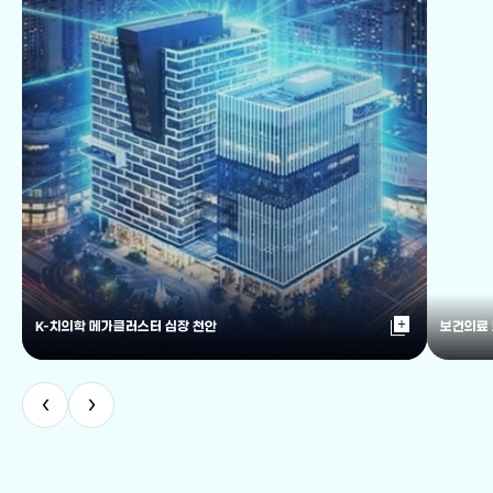
library_add
K-치의학 메가클러스터 심장 천안
보건의료
‹
›