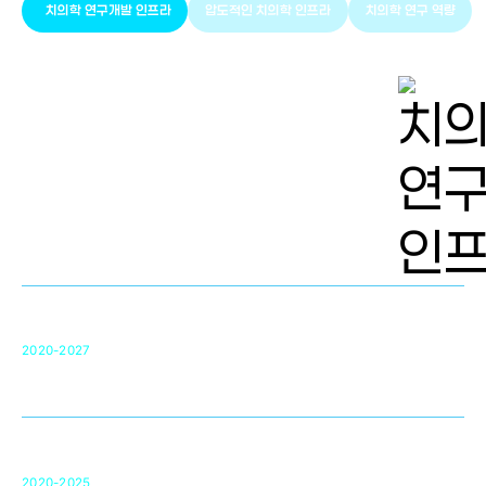
치의학 연구개발 인프라
압도적인 치의학 인프라
치의학 연구 역량
치의학 연구개발 인프라
단국대 치의학선도연구센터(MRC)
31
2020-2027
영국 UCL대학
차세대 의료용 수복·재생소재 개발을 위한
구강악안면매개체노바이올로지
단국대 조직재생연구소
50
2020-2025