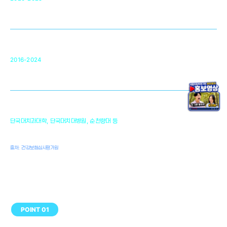
미국 베크만연구소
복합조직재생관련
원천기술 확보 및 임상적용 실용화
순천향대 조직재생연구소
34
2016-2024
골이식대, 인공뼈 등 생체이식 가능한
원천기술 개발
천안의 치의학 인프라
1,300
단국대치과대학, 단국대치대병원, 순천향대 등
여명
치과의사, 치과기공사, 치과위생사
출처: 건강보험심사평가원
POINT 01