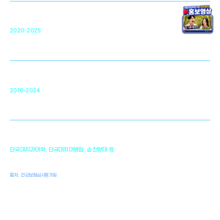
단국대 조직재생연구소
50
2020-2025
미국 베크만연구소
복합조직재생관련
원천기술 확보 및 임상적용 실용화
순천향대 조직재생연구소
34
2016-2024
골이식대, 인공뼈 등 생체이식 가능한
원천기술 개발
천안의 치의학 인프라
1,300
단국대치과대학, 단국대치대병원, 순천향대 등
여명
치과의사, 치과기공사, 치과위생사
출처: 건강보험심사평가원