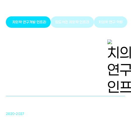
치의학 인프라와 연구역량
치의학 연구개발 인프라
압도적인 치의학 인프라
치의학 연구 역량
치의학 연구개발 인프라
단국대 치의학선도연구센터(MRC)
31
2020-2027
영국 UCL대학
차세대 의료용 수복·재생소재 개발을 위한
구강악안면매개체노바이올로지