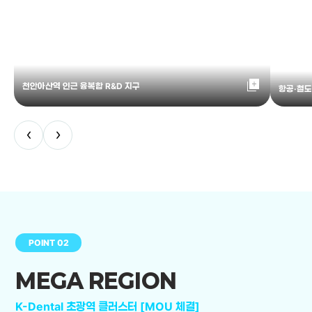
library_add
천안아산역 인근 융복합 R&D 지구
항공·철도
‹
›
POINT 02
MEGA REGION
K-Dental 초광역 클러스터 [MOU 체결]