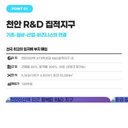
POINT 01
천안 R&D 집적지구
기초–임상–산업–비즈니스의 연결
전국 최고의 입지에 부지 매입
globe_location_pin
위 치
천안아산역 KTX역세권 R&D집적지구 내
corporate_fare
규 모
건폐율 60%, 용적률 300%, 10층 (상향조정가능)
fit_screen
면 적
5,163㎡(추가 4,931㎡) 최대 10,094㎡
bar_chart_4_bars
매입가
139억원