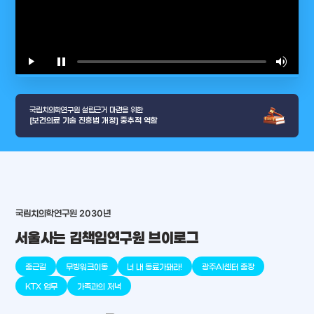
play_arrow
pause
volume_up
video_l
국립치의학연구원 설립근거 마련을 위한
[보건의료 기술 진흥법 개정] 중추적 역할
국립치의학연구원 2030년
arrow_selector_tool
충청남도
경기도
대전광역시
충청북도
강원도
place
place
place
place
place
place
서울사는 김책임연구원 브이로그
판교
세종
천안
대덕
오송
원주
출근길
무빙워크이동
너 내 동료가돼라!
광주AI센터 출장
KTX 업무
가족과의 저녁