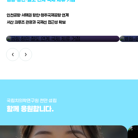
인천공항·서해권 항만·청주국제공항 연계
서산 크루즈 관광과 국제선 접근성 확보
공항·항만·철도 연계 국제 체류 거점
병원–연구
‹
›
국립치의학연구원 천안 설립
함께 응원합니다.