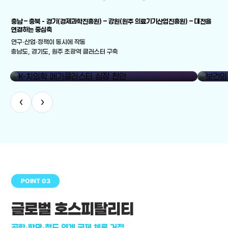
충남 – 충북 - 경기(경제과학진흥원) – 강원(원주 의료기기산업진흥원) – 대전을
연결하는 중심축
연구·산업·정책이 동시에 작동
충남도, 경기도, 원주 초광역 클러스터 구축
library_add
K-치의학 메가클러스터 심장 천안
보건의료
‹
›
POINT 03
글로벌 호스피탈리티
공항·항만·철도 연계 국제 체류 거점