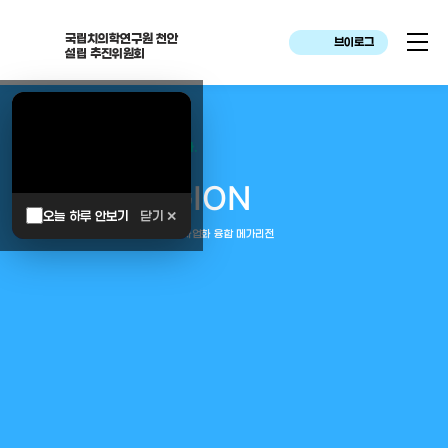
국립치의학연구원 천안
브이로그
설립 추진위원회
대한민국은 두번이나 약속하였습니다.
MEGA
REGION
오늘 하루 안보기
닫기 ✕
중부권 전체를 잇는 연구–임상–평가–사업화 융합 메가리전