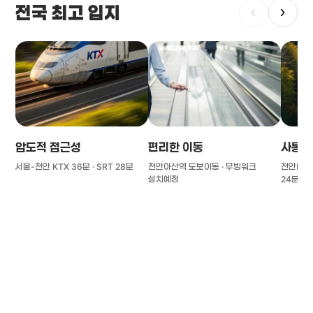
전국 최고 입지
‹
›
압도적 접근성
편리한 이동
사통팔
서울-천안 KTX 36분 · SRT 28분
천안아산역 도보이동 · 무빙워크
천안IC(경
설치예정
24분
풍부한 글로벌