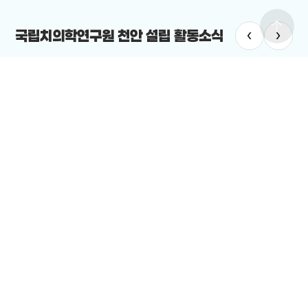
arrow_upward
‹
›
국립치의학연구원 천안 설립 활동소식
#국립치
#미래의료
#미래의료 신산업 클러스터
“국립치의
안시의 미래의료 신산업 클러스터 구축 방안을 모색하기 위한 포럼이
2025-12-
렸다.
25-12-24
전체보기