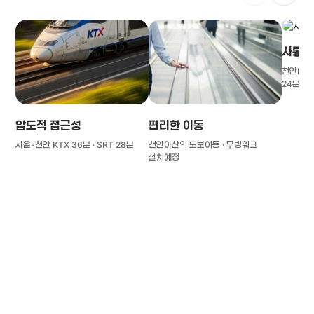
사통팔
천안IC(경
24분
압도적 접근성
편리한 이동
서울-천안 KTX 36분 · SRT 28분
천안아산역 도보이동 · 무빙워크
설치예정
풍부한 글로벌
치의학 인프라와 연구역량