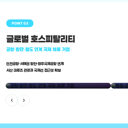
POINT 03
글로벌 호스피탈리티
공항·항만·철도 연계 국제 체류 거점
인천공항·서해권 항만·청주국제공항 연계
서산 크루즈 관광과 국제선 접근성 확보
공항·항만·철도 연계 국제 체류 거점
병원–연구
‹
›