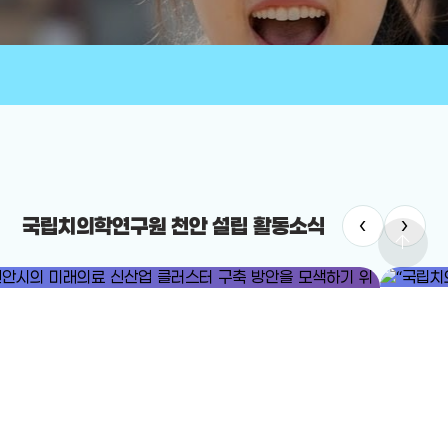
‹
›
국립치의학연구원 천안 설립 활동소식
arrow_upward
#국립치
#미래의료
#미래의료 신산업 클러스터
“국립치의
안시의 미래의료 신산업 클러스터 구축 방안을 모색하기 위한 포럼이
2025-12-
렸다.
25-12-24