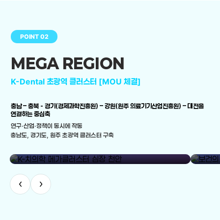
POINT 02
MEGA REGION
K-Dental 초광역 클러스터 [MOU 체결]
충남 – 충북 - 경기(경제과학진흥원) – 강원(원주 의료기기산업진흥원) – 대전을
연결하는 중심축
연구·산업·정책이 동시에 작동
충남도, 경기도, 원주 초광역 클러스터 구축
library_add
K-치의학 메가클러스터 심장 천안
보건의료
‹
›