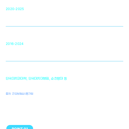
단국대 조직재생연구소
50
2020-2025
미국 베크만연구소
복합조직재생관련
원천기술 확보 및 임상적용 실용화
순천향대 조직재생연구소
34
2016-2024
골이식대, 인공뼈 등 생체이식 가능한
원천기술 개발
천안의 치의학 인프라
1,300
단국대치과대학, 단국대치대병원, 순천향대 등
여명
치과의사, 치과기공사, 치과위생사
출처: 건강보험심사평가원
POINT 01