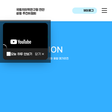
국립치의학연구원 천안
브이로그
설립 추진위원회
대한민국은 두번이나 약속하였습니다.
MEGA
REGION
오늘 하루 안보기
닫기 ✕
중부권 전체를 잇는 연구–임상–평가–사업화 융합 메가리전