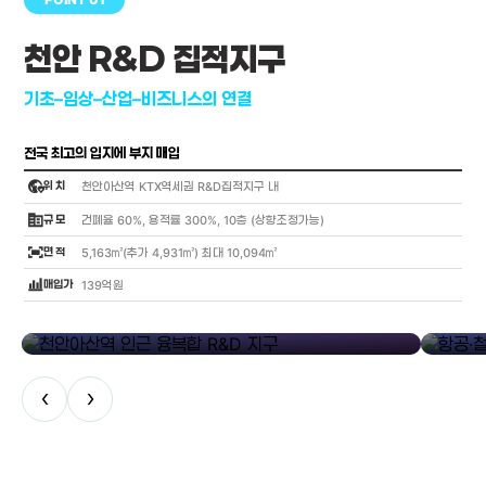
천안 R&D 집적지구
기초–임상–산업–비즈니스의 연결
전국 최고의 입지에 부지 매입
globe_location_pin
위 치
천안아산역 KTX역세권 R&D집적지구 내
corporate_fare
규 모
건폐율 60%, 용적률 300%, 10층 (상향조정가능)
fit_screen
면 적
5,163㎡(추가 4,931㎡) 최대 10,094㎡
bar_chart_4_bars
매입가
139억원
library_add
천안아산역 인근 융복합 R&D 지구
항공·철도
‹
›