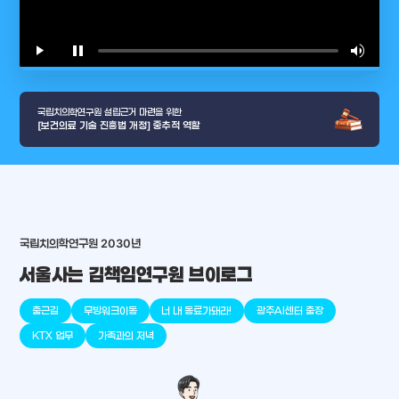
play_arrow
pause
volume_up
video_l
국립치의학연구원 설립근거 마련을 위한
[보건의료 기술 진흥법 개정] 중추적 역할
arrow_selector_tool
충청남도
경기도
대전광역시
충청북도
강원도
place
place
place
place
place
place
국립치의학연구원 2030년
서울사는 김책임연구원 브이로그
판교
세종
천안
대덕
오송
원주
출근길
무빙워크이동
너 내 동료가돼라!
광주AI센터 출장
KTX 업무
가족과의 저녁