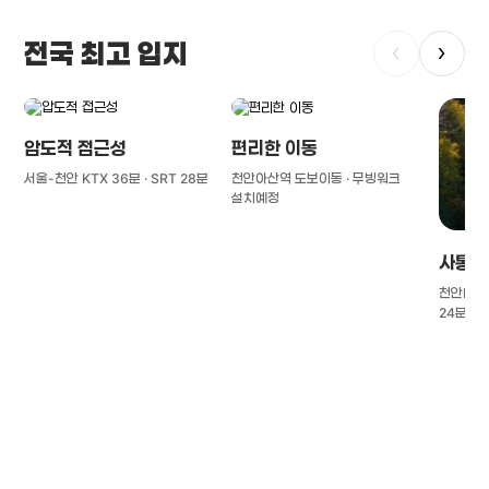
전국 최고 입지
‹
›
압도적 접근성
편리한 이동
서울-천안 KTX 36분 · SRT 28분
천안아산역 도보이동 · 무빙워크
설치예정
사통팔
천안IC(경
24분