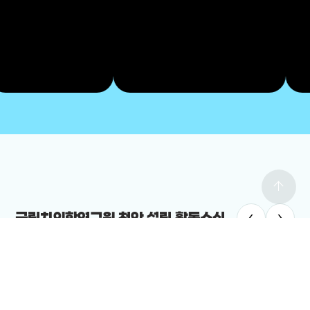
arrow_upward
‹
›
국립치의학연구원 천안 설립 활동소식
치의학연구원
#국립치의학연구원 천안 설립
치의학연구원 최적지는 바로 ‘천안’”