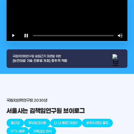
play_arrow
pause
volume_up
video_l
국립치의학연구원 설립근거 마련을 위한
[보건의료 기술 진흥법 개정] 중추적 역할
국립치의학연구원 2030년
arrow_selector_tool
서울사는 김책임연구원 브이로그
충청남도
경기도
대전광역시
충청북도
강원도
place
place
place
place
place
place
출근길
무빙워크이동
너 내 동료가돼라!
광주AI센터 출장
판교
세종
천안
대덕
오송
원주
KTX 업무
가족과의 저녁