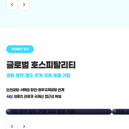
‹
›
POINT 03
글로벌 호스피탈리티
공항·항만·철도 연계 국제 체류 거점
인천공항·서해권 항만·청주국제공항 연계
서산 크루즈 관광과 국제선 접근성 확보
공항·항만·철도 연계 국제 체류 거점
병원–연구
‹
›