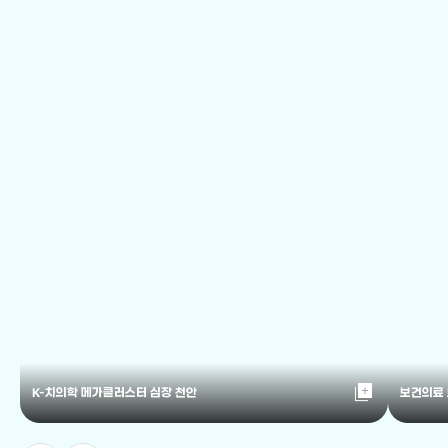
library_add
K-치의학 메가클러스터 심장 천안
보건의료