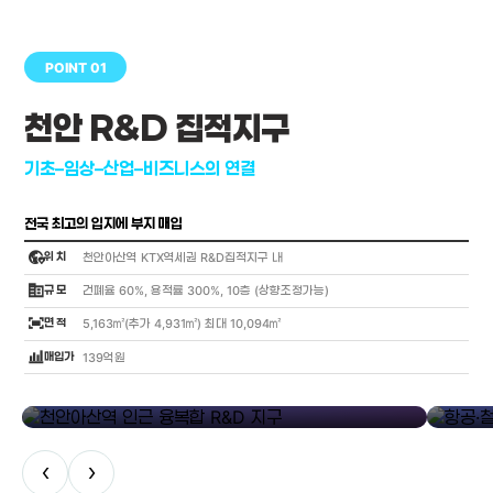
POINT 01
천안 R&D 집적지구
기초–임상–산업–비즈니스의 연결
전국 최고의 입지에 부지 매입
globe_location_pin
위 치
천안아산역 KTX역세권 R&D집적지구 내
corporate_fare
규 모
건폐율 60%, 용적률 300%, 10층 (상향조정가능)
fit_screen
면 적
5,163㎡(추가 4,931㎡) 최대 10,094㎡
bar_chart_4_bars
매입가
139억원
library_add
천안아산역 인근 융복합 R&D 지구
항공·철도
‹
›