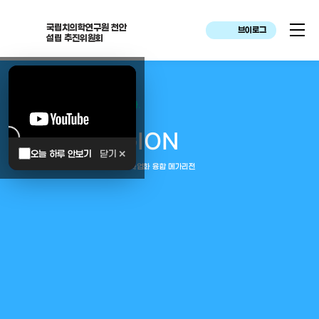
국립치의학연구원 천안
브이로그
설립 추진위원회
대한민국은 두번이나 약속하였습니다.
MEGA
REGION
오늘 하루 안보기
닫기 ✕
중부권 전체를 잇는 연구–임상–평가–사업화 융합 메가리전