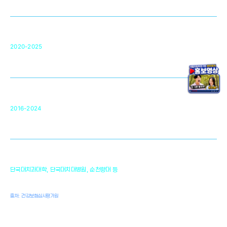
차세대 의료용 수복·재생소재 개발을 위한
구강악안면매개체노바이올로지
단국대 조직재생연구소
50
2020-2025
미국 베크만연구소
복합조직재생관련
원천기술 확보 및 임상적용 실용화
순천향대 조직재생연구소
34
2016-2024
골이식대, 인공뼈 등 생체이식 가능한
원천기술 개발
천안의 치의학 인프라
1,300
단국대치과대학, 단국대치대병원, 순천향대 등
여명
치과의사, 치과기공사, 치과위생사
출처: 건강보험심사평가원