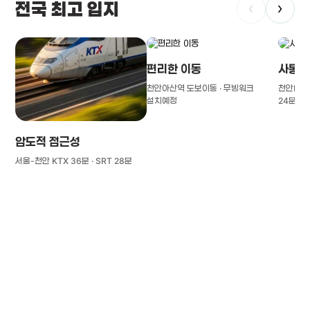
전국 최고 입지
‹
›
편리한 이동
사통팔
천안아산역 도보이동 · 무빙워크
천안IC(경
설치예정
24분
압도적 접근성
서울-천안 KTX 36분 · SRT 28분
풍부한 글로벌
치의학 인프라와 연구역량