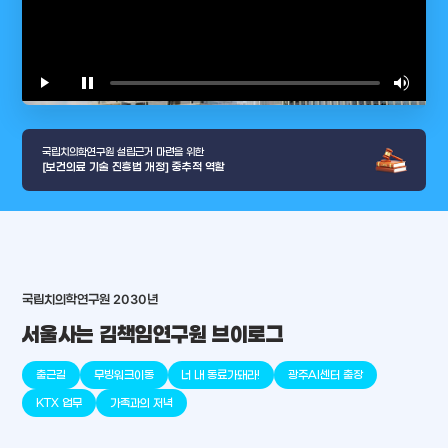
play_arrow
pause
volume_up
video_l
국립치의학연구원 설립근거 마련을 위한
[보건의료 기술 진흥법 개정] 중추적 역할
arrow_selector_tool
국립치의학연구원 2030년
충청남도
경기도
대전광역시
충청북도
강원도
place
place
place
place
place
place
서울사는 김책임연구원 브이로그
판교
세종
천안
대덕
오송
원주
출근길
무빙워크이동
너 내 동료가돼라!
광주AI센터 출장
KTX 업무
가족과의 저녁