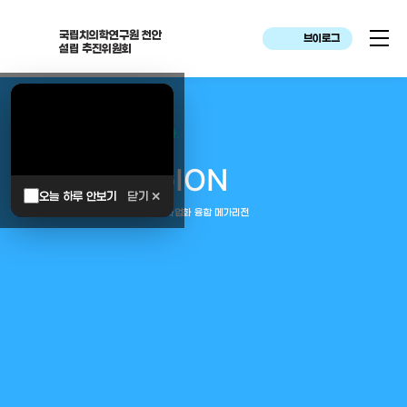
국립치의학연구원 천안
브이로그
설립 추진위원회
대한민국은 두번이나 약속하였습니다.
MEGA
REGION
오늘 하루 안보기
닫기 ✕
중부권 전체를 잇는 연구–임상–평가–사업화 융합 메가리전