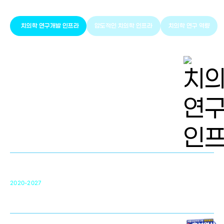
치의학 연구개발 인프라
압도적인 치의학 인프라
치의학 연구 역량
치의학 연구개발 인프라
단국대 치의학선도연구센터(MRC)
31
2020-2027
영국 UCL대학
차세대 의료용 수복·재생소재 개발을 위한
구강악안면매개체노바이올로지