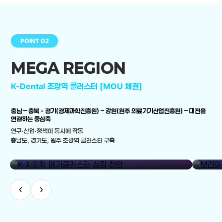
POINT 02
MEGA REGION
K-Dental 초광역 클러스터 [MOU 체결]
충남 – 충북 - 경기(경제과학진흥원) – 강원(원주 의료기기산업진흥원) – 대전을
연결하는 중심축
연구·산업·정책이 동시에 작동
충남도, 경기도, 원주 초광역 클러스터 구축
library_add
K-치의학 메가클러스터 심장 천안
보건의료
‹
›