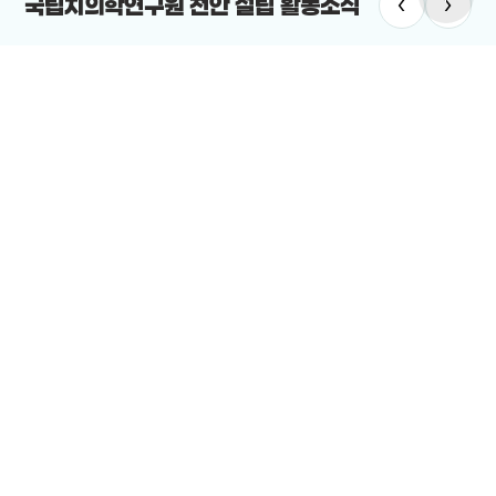
‹
›
국립치의학연구원 천안 설립 활동소식
치의학연구원
#국립치의학연구원 천안 설립
치의학연구원 최적지는 바로 ‘천안’”
12-19
전체보기