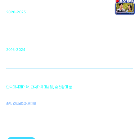
단국대 조직재생연구소
50
2020-2025
미국 베크만연구소
복합조직재생관련
원천기술 확보 및 임상적용 실용화
순천향대 조직재생연구소
34
2016-2024
골이식대, 인공뼈 등 생체이식 가능한
원천기술 개발
천안의 치의학 인프라
1,300
단국대치과대학, 단국대치대병원, 순천향대 등
여명
치과의사, 치과기공사, 치과위생사
출처: 건강보험심사평가원