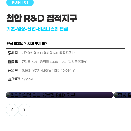
POINT 01
천안 R&D 집적지구
기초–임상–산업–비즈니스의 연결
전국 최고의 입지에 부지 매입
globe_location_pin
위 치
천안아산역 KTX역세권 R&D집적지구 내
corporate_fare
규 모
건폐율 60%, 용적률 300%, 10층 (상향조정가능)
fit_screen
면 적
5,163㎡(추가 4,931㎡) 최대 10,094㎡
bar_chart_4_bars
매입가
139억원
library_add
천안아산역 인근 융복합 R&D 지구
항공·철도
‹
›