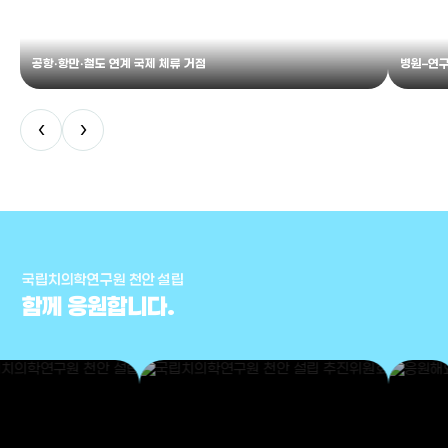
공항·항만·철도 연계 국제 체류 거점
병원–연구
‹
›
국립치의학연구원 천안 설립
함께 응원합니다.