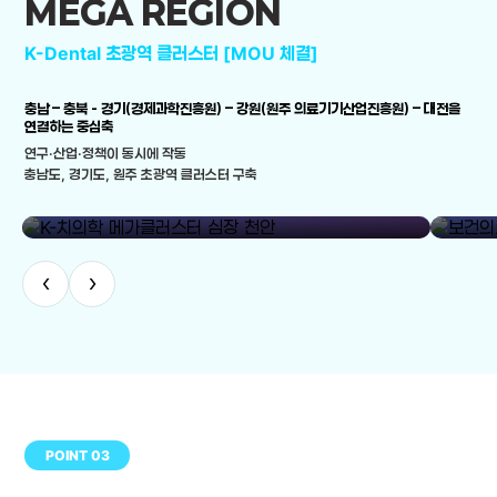
MEGA REGION
K-Dental 초광역 클러스터 [MOU 체결]
충남 – 충북 - 경기(경제과학진흥원) – 강원(원주 의료기기산업진흥원) – 대전을
연결하는 중심축
연구·산업·정책이 동시에 작동
충남도, 경기도, 원주 초광역 클러스터 구축
library_add
K-치의학 메가클러스터 심장 천안
보건의료
‹
›
POINT 03