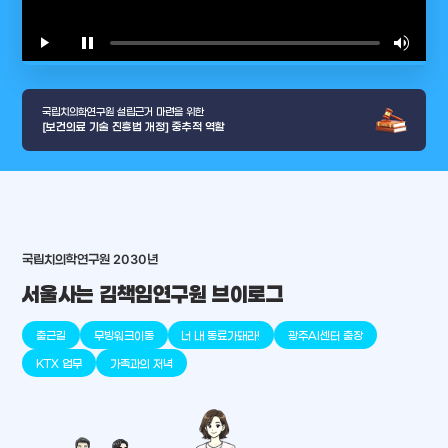
play_arrow
pause
volume_up
video_l
국립치의학연구원 설립근거 마련을 위한
[보건의료 기술 진흥법 개정] 중추적 역할
arrow_selector_tool
충청남도
경기도
대전광역시
충청북도
강원도
place
place
place
place
place
place
국립치의학연구원 2030년
서울사는 김책임연구원 브이로그
판교
세종
천안
대덕
오송
원주
출근길
무빙워크이동
너 내 동료가돼라!
광주AI센터 출장
KTX 업무
가족과의 저녁