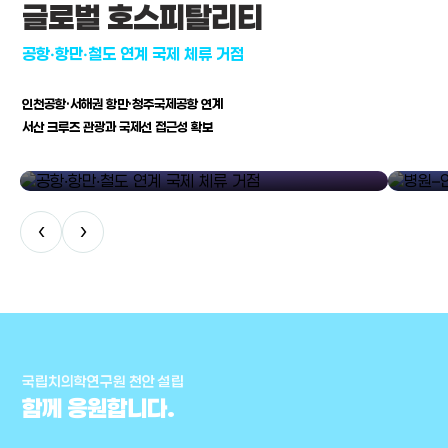
글로벌 호스피탈리티
공항·항만·철도 연계 국제 체류 거점
인천공항·서해권 항만·청주국제공항 연계
서산 크루즈 관광과 국제선 접근성 확보
공항·항만·철도 연계 국제 체류 거점
병원–연구
‹
›
국립치의학연구원 천안 설립
함께 응원합니다.