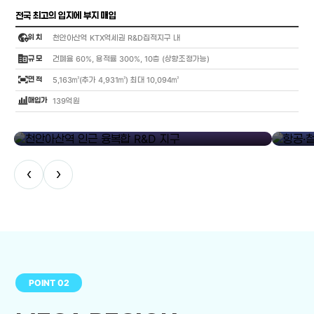
전국 최고의 입지에 부지 매입
globe_location_pin
위 치
천안아산역 KTX역세권 R&D집적지구 내
corporate_fare
규 모
건폐율 60%, 용적률 300%, 10층 (상향조정가능)
fit_screen
면 적
5,163㎡(추가 4,931㎡) 최대 10,094㎡
bar_chart_4_bars
매입가
139억원
library_add
천안아산역 인근 융복합 R&D 지구
항공·철도
‹
›
POINT 02