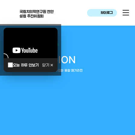
국립치의학연구원 천안
브이로그
설립 추진위원회
대한민국은 두번이나 약속하였습니다.
MEGA
REGION
오늘 하루 안보기
닫기 ✕
중부권 전체를 잇는 연구–임상–평가–사업화 융합 메가리전