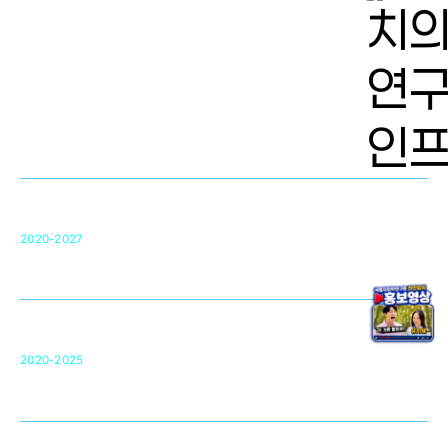
치의학 연구개발 인프라
단국대 치의학선도연구센터(MRC)
31
2020-2027
영국 UCL대학
차세대 의료용 수복·재생소재 개발을 위한
구강악안면매개체노바이올로지
단국대 조직재생연구소
50
2020-2025
미국 베크만연구소
복합조직재생관련
원천기술 확보 및 임상적용 실용화