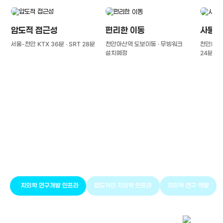
압도적 접근성
편리한 이동
사통팔
서울-천안 KTX 36분 · SRT 28분
천안아산역 도보이동 · 무빙워크
천안IC(경
설치예정
24분
풍부한 글로벌
치의학 인프라와 연구역량
치의학 연구개발 인프라
압도적인 치의학 인프라
치의학 연구 역량