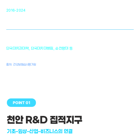
순천향대 조직재생연구소
34
2016-2024
골이식대, 인공뼈 등 생체이식 가능한
원천기술 개발
천안의 치의학 인프라
1,300
단국대치과대학, 단국대치대병원, 순천향대 등
여명
치과의사, 치과기공사, 치과위생사
출처: 건강보험심사평가원
POINT 01
천안 R&D 집적지구
기초–임상–산업–비즈니스의 연결