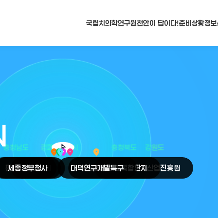
국립치의학연구원
천안이 답이다!
준비상황
정보
N
arrow_selector_tool
충청남도
경기도
대전광역시
충청북도
강원도
place
place
place
place
place
place
판교
세종
테크노밸리
정부청사
천안
시
대덕
오송
연구개발특구
첨단의료복합단지
원주
의료기기산업진흥원