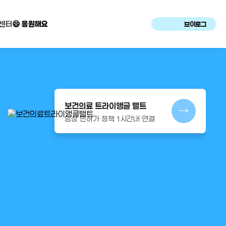
센터
😄 응원해요
브이로그
보건의료 트라이앵글 밸트
임상 인허가 정책 1시간내 연결