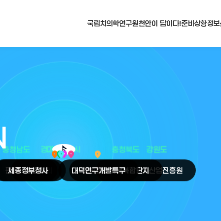
국립치의학연구원
천안이 답이다!
준비상황
정보
N
arrow_selector_tool
충청남도
경기도
대전광역시
충청북도
강원도
place
place
place
place
place
place
판교
세종
테크노밸리
정부청사
천안
시
대덕
오송
연구개발특구
첨단의료복합단지
원주
의료기기산업진흥원