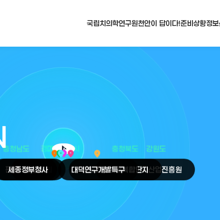
국립치의학연구원
천안이 답이다!
준비상황
정보
N
arrow_selector_tool
충청남도
경기도
대전광역시
충청북도
강원도
place
place
place
place
place
place
판교
세종
테크노밸리
정부청사
천안
시
대덕
오송
연구개발특구
첨단의료복합단지
원주
의료기기산업진흥원