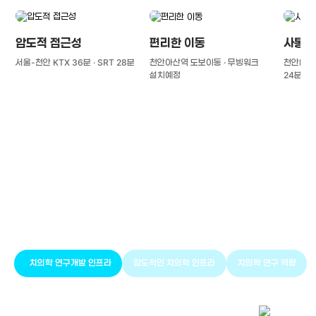
압도적 접근성
편리한 이동
사통팔
서울-천안 KTX 36분 · SRT 28분
천안아산역 도보이동 · 무빙워크
천안IC(경
설치예정
24분
풍부한 글로벌
치의학 인프라와 연구역량
치의학 연구개발 인프라
압도적인 치의학 인프라
치의학 연구 역량