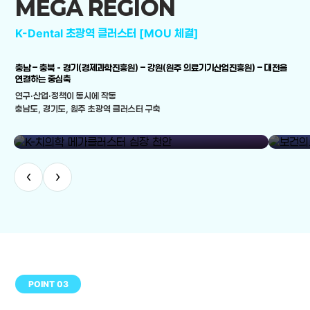
MEGA REGION
K-Dental 초광역 클러스터 [MOU 체결]
충남 – 충북 - 경기(경제과학진흥원) – 강원(원주 의료기기산업진흥원) – 대전을
연결하는 중심축
연구·산업·정책이 동시에 작동
충남도, 경기도, 원주 초광역 클러스터 구축
library_add
K-치의학 메가클러스터 심장 천안
보건의료
‹
›
POINT 03