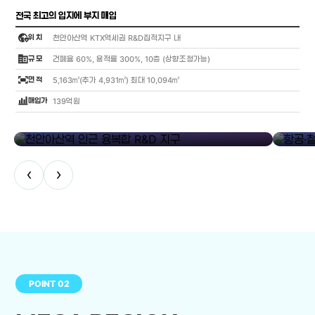
전국 최고의 입지에 부지 매입
globe_location_pin
위 치
천안아산역 KTX역세권 R&D집적지구 내
corporate_fare
규 모
건폐율 60%, 용적률 300%, 10층 (상향조정가능)
fit_screen
면 적
5,163㎡(추가 4,931㎡) 최대 10,094㎡
bar_chart_4_bars
매입가
139억원
library_add
천안아산역 인근 융복합 R&D 지구
항공·철도
‹
›
POINT 02