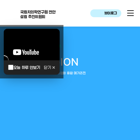
국립치의학연구원 천안
브이로그
설립 추진위원회
대한민국은 두번이나 약속하였습니다.
MEGA
REGION
오늘 하루 안보기
닫기 ✕
중부권 전체를 잇는 연구–임상–평가–사업화 융합 메가리전