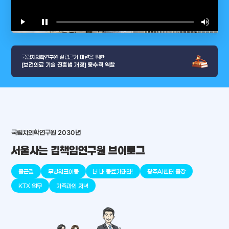
play_arrow
pause
volume_up
video_l
국립치의학연구원 설립근거 마련을 위한
[보건의료 기술 진흥법 개정] 중추적 역할
arrow_selector_tool
충청남도
경기도
대전광역시
충청북도
강원도
place
place
place
place
place
place
국립치의학연구원 2030년
서울사는 김책임연구원 브이로그
판교
세종
천안
대덕
오송
원주
출근길
무빙워크이동
너 내 동료가돼라!
광주AI센터 출장
KTX 업무
가족과의 저녁