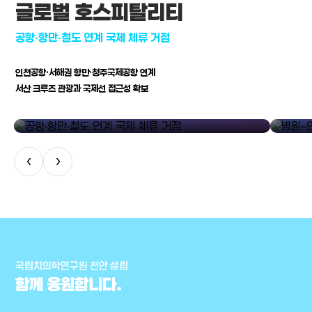
글로벌 호스피탈리티
공항·항만·철도 연계 국제 체류 거점
인천공항·서해권 항만·청주국제공항 연계
서산 크루즈 관광과 국제선 접근성 확보
공항·항만·철도 연계 국제 체류 거점
병원–연구
‹
›
국립치의학연구원 천안 설립
함께 응원합니다.