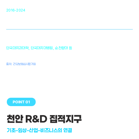
순천향대 조직재생연구소
34
2016-2024
골이식대, 인공뼈 등 생체이식 가능한
원천기술 개발
천안의 치의학 인프라
1,300
단국대치과대학, 단국대치대병원, 순천향대 등
여명
치과의사, 치과기공사, 치과위생사
출처: 건강보험심사평가원
POINT 01
천안 R&D 집적지구
기초–임상–산업–비즈니스의 연결