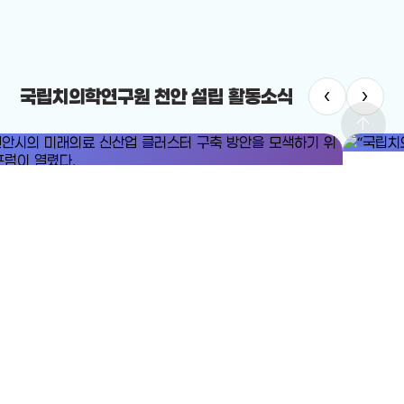
‹
›
국립치의학연구원 천안 설립 활동소식
arrow_upward
#국립치
#미래의료
#미래의료 신산업 클러스터
“국립치의
안시의 미래의료 신산업 클러스터 구축 방안을 모색하기 위한 포럼이
2025-12-
렸다.
25-12-24
전체보기