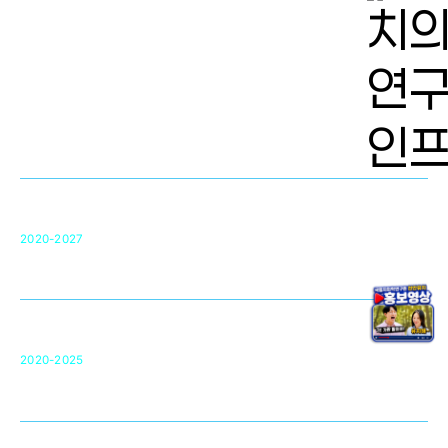
치의학 연구개발 인프라
단국대 치의학선도연구센터(MRC)
31
2020-2027
영국 UCL대학
차세대 의료용 수복·재생소재 개발을 위한
구강악안면매개체노바이올로지
단국대 조직재생연구소
50
2020-2025
미국 베크만연구소
복합조직재생관련
원천기술 확보 및 임상적용 실용화