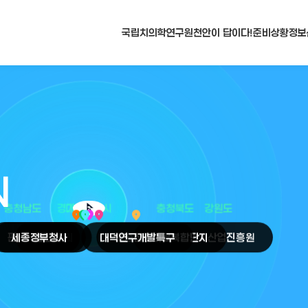
국립치의학연구원
천안이 답이다!
준비상황
정보
N
arrow_selector_tool
충청남도
경기도
대전광역시
충청북도
강원도
place
place
place
place
place
place
판교
세종
테크노밸리
정부청사
천안
시
대덕
오송
연구개발특구
첨단의료복합단지
원주
의료기기산업진흥원