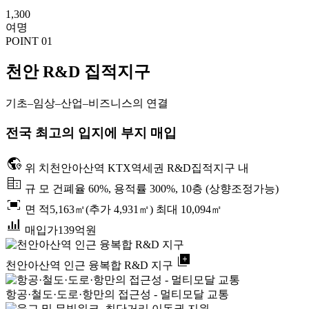
1,300
여명
POINT 01
천안 R&D 집적지구
기초–임상–산업–비즈니스의 연결
전국 최고의 입지에 부지 매입
globe_location_pin
위 치
천안아산역 KTX역세권 R&D집적지구 내
corporate_fare
규 모
건폐율 60%, 용적률 300%, 10층 (상향조정가능)
fit_screen
면 적
5,163㎡(추가 4,931㎡) 최대 10,094㎡
bar_chart_4_bars
매입가
139억원
library_add
천안아산역 인근 융복합 R&D 지구
항공·철도·도로·항만의 접근성 - 멀티모달 교통