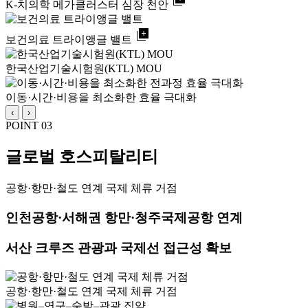
library_add
K-치의학 메가클러스터 심장 천안
library_add
보건의료 트라이앵글 밸트
한국산업기술시험원(KTL) MOU
이동·시간·비용을 최소화한 효율 극대화
‹
›
POINT 03
글로벌 호스피탈리티
공항·항만·철도 연계 국제 체류 거점
인천공항·서해권 항만·청주국제공항 연계
서산 크루즈 관광과 국제선 접근성 확보
공항·항만·철도 연계 국제 체류 거점