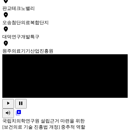
place
판교
테크노밸리
place
오송
첨단의료복합단지
place
대덕
연구개발특구
place
원주
의료기기산업진흥원
play_arrow
pause
volume_up
video_library
국립치의학연구원 설립근거 마련을 위한
[보건의료 기술 진흥법 개정] 중추적 역할