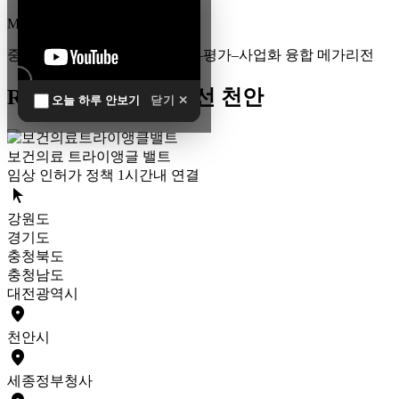
MEGA
REGION
중부권 전체를 잇는 연구–임상–평가–사업화 융합 메가리전
R&D 남방한계 최전선 천안
오늘 하루 안보기
닫기 ✕
보건의료 트라이앵글 밸트
임상 인허가 정책 1시간내 연결
arrow_selector_tool
강원도
경기도
충청북도
충청남도
대전광역시
place
천안
시
place
세종
정부청사