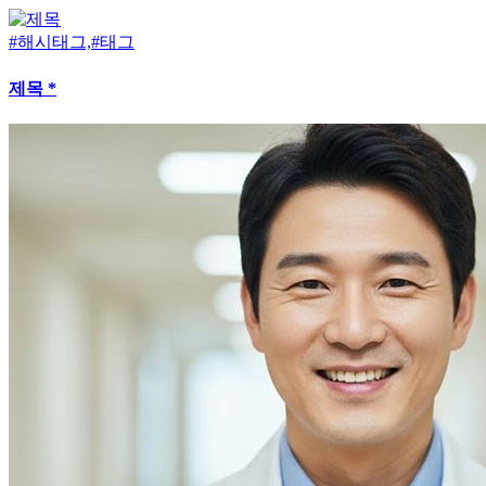
#해시태그,#태그
제목 *