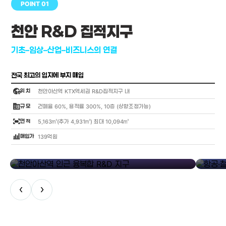
POINT 01
천안 R&D 집적지구
기초–임상–산업–비즈니스의 연결
전국 최고의 입지에 부지 매입
globe_location_pin
위 치
천안아산역 KTX역세권 R&D집적지구 내
corporate_fare
규 모
건폐율 60%, 용적률 300%, 10층 (상향조정가능)
fit_screen
면 적
5,163㎡(추가 4,931㎡) 최대 10,094㎡
bar_chart_4_bars
매입가
139억원
library_add
천안아산역 인근 융복합 R&D 지구
항공·철도
‹
›