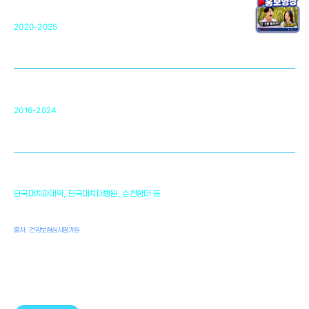
단국대 조직재생연구소
50
2020-2025
미국 베크만연구소
복합조직재생관련
원천기술 확보 및 임상적용 실용화
순천향대 조직재생연구소
34
2016-2024
골이식대, 인공뼈 등 생체이식 가능한
원천기술 개발
천안의 치의학 인프라
1,300
단국대치과대학, 단국대치대병원, 순천향대 등
여명
치과의사, 치과기공사, 치과위생사
출처: 건강보험심사평가원