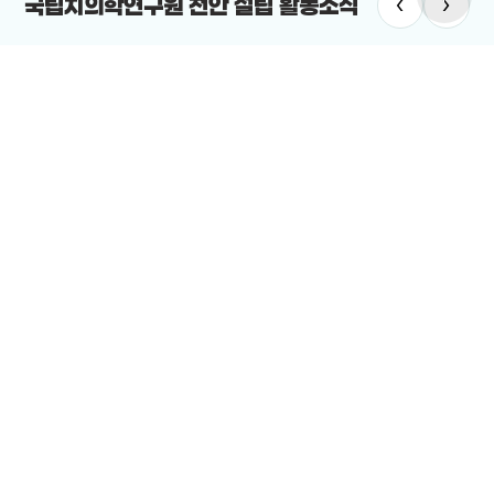
‹
›
국립치의학연구원 천안 설립 활동소식
#국립치
#미래의료
#미래의료 신산업 클러스터
“국립치의
안시의 미래의료 신산업 클러스터 구축 방안을 모색하기 위한 포럼이
2025-12-
렸다.
25-12-24
전체보기