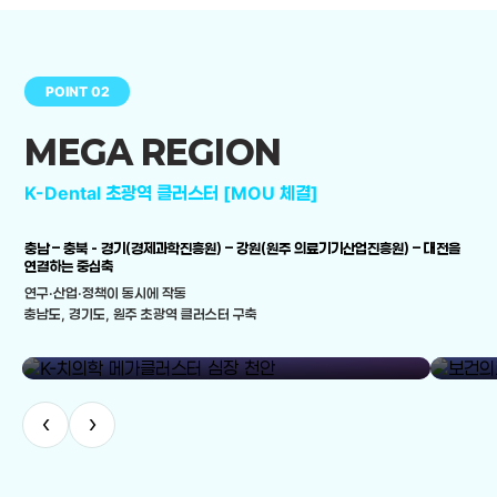
POINT 02
MEGA REGION
K-Dental 초광역 클러스터 [MOU 체결]
충남 – 충북 - 경기(경제과학진흥원) – 강원(원주 의료기기산업진흥원) – 대전을
연결하는 중심축
연구·산업·정책이 동시에 작동
충남도, 경기도, 원주 초광역 클러스터 구축
library_add
K-치의학 메가클러스터 심장 천안
보건의료
‹
›