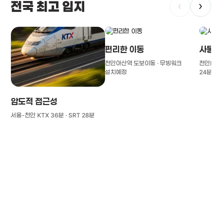
전국 최고 입지
‹
›
편리한 이동
사통팔
천안아산역 도보이동 · 무빙워크
천안IC(경
설치예정
24분
압도적 접근성
서울-천안 KTX 36분 · SRT 28분
풍부한 글로벌
치의학 인프라와 연구역량