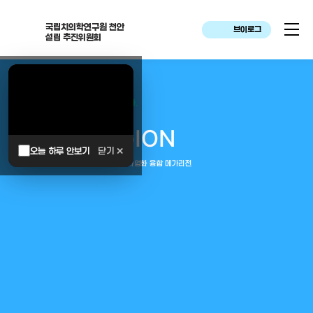
국립치의학연구원 천안
브이로그
설립 추진위원회
대한민국은 두번이나 약속하였습니다.
MEGA
REGION
오늘 하루 안보기
닫기 ✕
중부권 전체를 잇는 연구–임상–평가–사업화 융합 메가리전