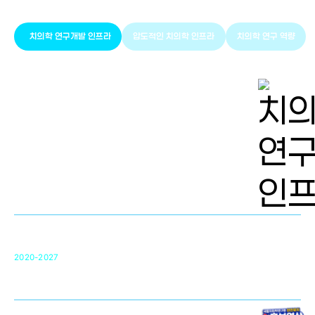
치의학 연구개발 인프라
압도적인 치의학 인프라
치의학 연구 역량
치의학 연구개발 인프라
단국대 치의학선도연구센터(MRC)
31
2020-2027
영국 UCL대학
차세대 의료용 수복·재생소재 개발을 위한
구강악안면매개체노바이올로지