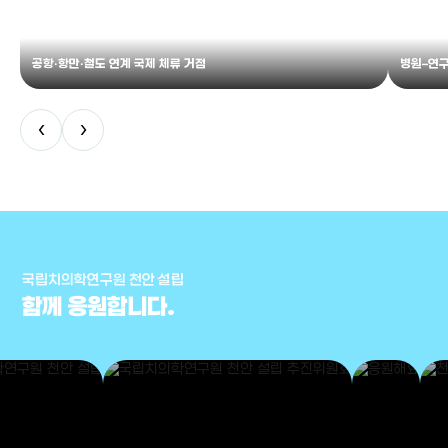
공항·항만·철도 연계 국제 체류 거점
병원–연구
‹
›
국립치의학연구원 천안 설립
함께 응원합니다.