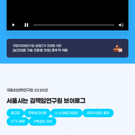
play_arrow
pause
volume_up
video_l
국립치의학연구원 설립근거 마련을 위한
[보건의료 기술 진흥법 개정] 중추적 역할
arrow_selector_tool
국립치의학연구원 2030년
충청남도
경기도
대전광역시
충청북도
강원도
place
place
place
place
place
place
서울사는 김책임연구원 브이로그
판교
세종
천안
대덕
오송
원주
출근길
무빙워크이동
너 내 동료가돼라!
광주AI센터 출장
KTX 업무
가족과의 저녁