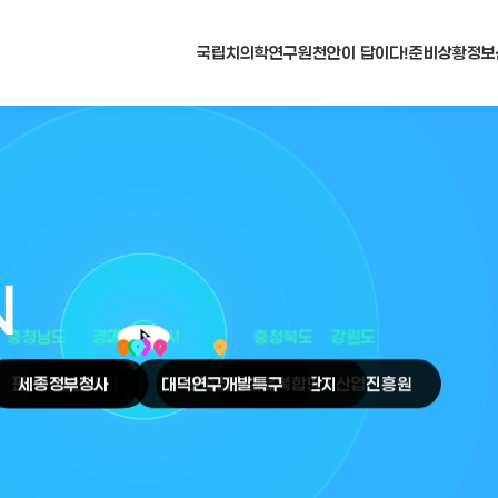
국립치의학연구원
천안이 답이다!
준비상황
정보
N
arrow_selector_tool
충청남도
경기도
대전광역시
충청북도
강원도
place
place
place
place
place
place
판교
세종
테크노밸리
정부청사
천안
시
대덕
오송
연구개발특구
첨단의료복합단지
원주
의료기기산업진흥원