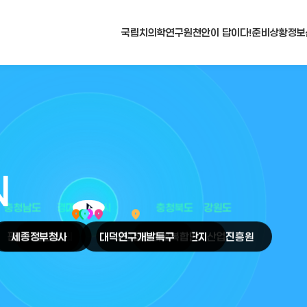
국립치의학연구원
천안이 답이다!
준비상황
정보
N
arrow_selector_tool
충청남도
경기도
대전광역시
충청북도
강원도
place
place
place
place
place
place
판교
세종
테크노밸리
정부청사
천안
시
대덕
오송
연구개발특구
첨단의료복합단지
원주
의료기기산업진흥원