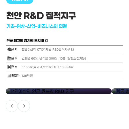
천안 R&D 집적지구
기초–임상–산업–비즈니스의 연결
전국 최고의 입지에 부지 매입
globe_location_pin
위 치
천안아산역 KTX역세권 R&D집적지구 내
corporate_fare
규 모
건폐율 60%, 용적률 300%, 10층 (상향조정가능)
fit_screen
면 적
5,163㎡(추가 4,931㎡) 최대 10,094㎡
bar_chart_4_bars
매입가
139억원
library_add
천안아산역 인근 융복합 R&D 지구
항공·철도
‹
›