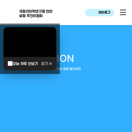
국립치의학연구원 천안
브이로그
설립 추진위원회
대한민국은 두번이나 약속하였습니다.
MEGA
REGION
오늘 하루 안보기
닫기 ✕
중부권 전체를 잇는 연구–임상–평가–사업화 융합 메가리전