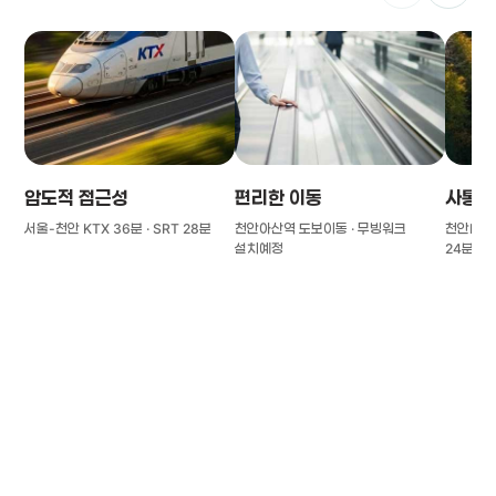
압도적 접근성
편리한 이동
사통팔
서울-천안 KTX 36분 · SRT 28분
천안아산역 도보이동 · 무빙워크
천안IC(경
설치예정
24분
풍부한 글로벌
치의학 인프라와 연구역량