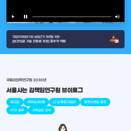
play_arrow
pause
volume_up
video_l
국립치의학연구원 설립근거 마련을 위한
[보건의료 기술 진흥법 개정] 중추적 역할
arrow_selector_tool
충청남도
경기도
대전광역시
충청북도
강원도
place
place
place
place
place
place
국립치의학연구원 2030년
서울사는 김책임연구원 브이로그
판교
세종
천안
대덕
오송
원주
출근길
무빙워크이동
너 내 동료가돼라!
광주AI센터 출장
KTX 업무
가족과의 저녁