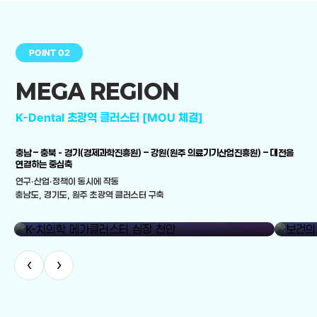
POINT 02
MEGA REGION
K-Dental 초광역 클러스터 [MOU 체결]
충남 – 충북 - 경기(경제과학진흥원) – 강원(원주 의료기기산업진흥원) – 대전을
연결하는 중심축
연구·산업·정책이 동시에 작동
충남도, 경기도, 원주 초광역 클러스터 구축
library_add
K-치의학 메가클러스터 심장 천안
보건의료
‹
›