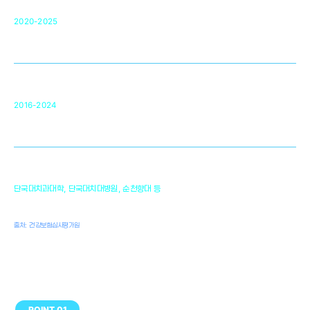
단국대 조직재생연구소
50
2020-2025
미국 베크만연구소
복합조직재생관련
원천기술 확보 및 임상적용 실용화
순천향대 조직재생연구소
34
2016-2024
골이식대, 인공뼈 등 생체이식 가능한
원천기술 개발
천안의 치의학 인프라
1,300
단국대치과대학, 단국대치대병원, 순천향대 등
여명
치과의사, 치과기공사, 치과위생사
출처: 건강보험심사평가원
POINT 01