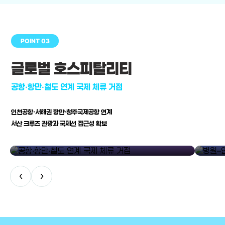
POINT 03
글로벌 호스피탈리티
공항·항만·철도 연계 국제 체류 거점
인천공항·서해권 항만·청주국제공항 연계
서산 크루즈 관광과 국제선 접근성 확보
공항·항만·철도 연계 국제 체류 거점
병원–연구
‹
›