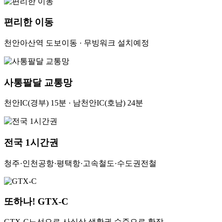
편리한 이동
천안아산역 도보이동 · 무빙워크 설치예정
사통팔달 교통망
천안IC(경부) 15분 · 남천안IC(호남) 24분
전국 1시간권
청주·인천공항·평택항·고속철도·수도권전철
또하나! GTX-C
GTX-C노선으로 사실상 생활권 수준으로 확장