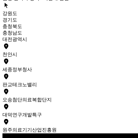
arrow_selector_tool
강원도
경기도
충청북도
충청남도
대전광역시
place
천안
시
place
세종
정부청사
place
판교
테크노밸리
place
오송
첨단의료복합단지
place
대덕
연구개발특구
place
원주
의료기기산업진흥원