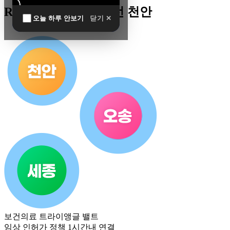
R&D 남방한계 최전선 천안
오늘 하루 안보기
닫기 ✕
보건의료 트라이앵글 밸트
임상 인허가 정책 1시간내 연결