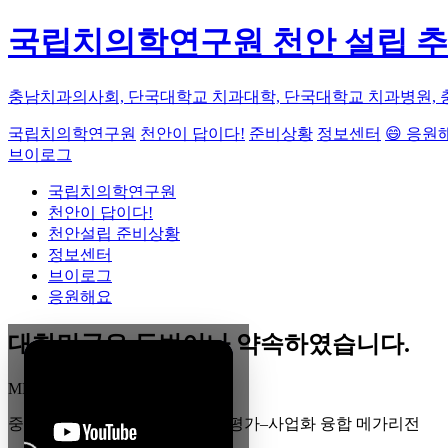
국립치의학연구원 천안 설립 
충남치과의사회, 단국대학교 치과대학, 단국대학교 치과병원, 
국립치의학연구원
천안이 답이다!
준비상황
정보센터
😄 응원
브이로그
국립치의학연구원
천안이 답이다!
천안설립 준비상황
정보센터
브이로그
응원해요
대한민국은 두번이나 약속하였습니다.
MEGA
REGION
중부권 전체를 잇는 연구–임상–평가–사업화 융합 메가리전