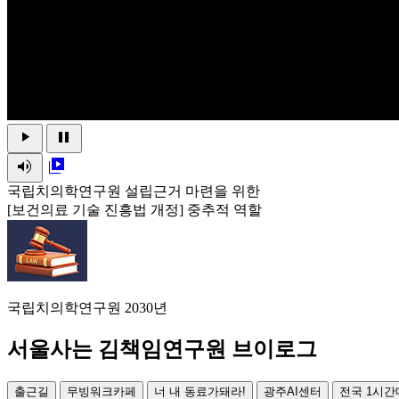
play_arrow
pause
volume_up
video_library
국립치의학연구원 설립근거 마련을 위한
[보건의료 기술 진흥법 개정] 중추적 역할
국립치의학연구원 2030년
서울사는 김책임연구원 브이로그
출근길
무빙워크카페
너 내 동료가돼라!
광주AI센터
전국 1시간