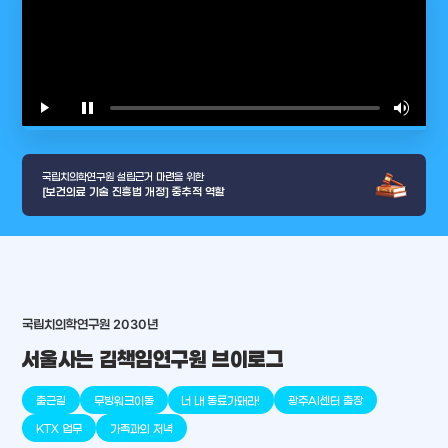
play_arrow
pause
volume_up
video_l
국립치의학연구원 설립근거 마련을 위한
[보건의료 기술 진흥법 개정] 중추적 역할
국립치의학연구원 2030년
arrow_selector_tool
충청남도
경기도
대전광역시
충청북도
강원도
서울사는 김책임연구원 브이로그
place
place
place
place
place
place
출근길
무빙워크이동
너 내 동료가돼라!
광주AI센터 출장
판교
세종
천안
대덕
오송
원주
KTX 업무
가족과의 저녁