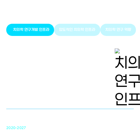
풍부한 글로벌
치의학 인프라와 연구역량
치의학 연구개발 인프라
압도적인 치의학 인프라
치의학 연구 역량
치의학 연구개발 인프라
단국대 치의학선도연구센터(MRC)
31
2020-2027
영국 UCL대학
차세대 의료용 수복·재생소재 개발을 위한