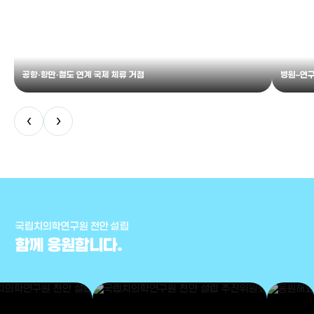
공항·항만·철도 연계 국제 체류 거점
병원–연구
‹
›
국립치의학연구원 천안 설립
함께 응원합니다.