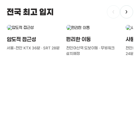
전국 최고 입지
‹
›
압도적 접근성
편리한 이동
사통팔
서울-천안 KTX 36분 · SRT 28분
천안아산역 도보이동 · 무빙워크
천안IC(경
설치예정
24분