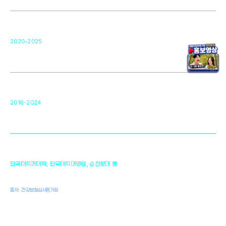
구강악안면매개체노바이올로지
단국대 조직재생연구소
50
2020-2025
미국 베크만연구소
복합조직재생관련
원천기술 확보 및 임상적용 실용화
순천향대 조직재생연구소
34
2016-2024
골이식대, 인공뼈 등 생체이식 가능한
원천기술 개발
천안의 치의학 인프라
1,300
단국대치과대학, 단국대치대병원, 순천향대 등
여명
치과의사, 치과기공사, 치과위생사
출처: 건강보험심사평가원