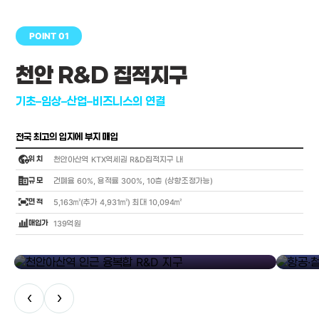
POINT 01
천안 R&D 집적지구
기초–임상–산업–비즈니스의 연결
전국 최고의 입지에 부지 매입
globe_location_pin
위 치
천안아산역 KTX역세권 R&D집적지구 내
corporate_fare
규 모
건폐율 60%, 용적률 300%, 10층 (상향조정가능)
fit_screen
면 적
5,163㎡(추가 4,931㎡) 최대 10,094㎡
bar_chart_4_bars
매입가
139억원
library_add
천안아산역 인근 융복합 R&D 지구
항공·철도
‹
›