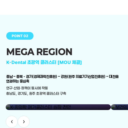
POINT 02
MEGA REGION
K-Dental 초광역 클러스터 [MOU 체결]
충남 – 충북 - 경기(경제과학진흥원) – 강원(원주 의료기기산업진흥원) – 대전을
연결하는 중심축
연구·산업·정책이 동시에 작동
충남도, 경기도, 원주 초광역 클러스터 구축
library_add
K-치의학 메가클러스터 심장 천안
보건의료
‹
›