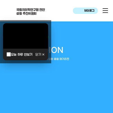
국립치의학연구원 천안
브이로그
설립 추진위원회
대한민국은 두번이나 약속하였습니다.
MEGA
REGION
오늘 하루 안보기
닫기 ✕
중부권 전체를 잇는 연구–임상–평가–사업화 융합 메가리전