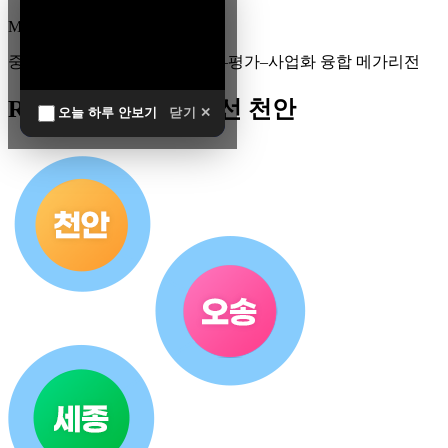
MEGA
REGION
중부권 전체를 잇는 연구–임상–평가–사업화 융합 메가리전
R&D 남방한계 최전선 천안
오늘 하루 안보기
닫기 ✕