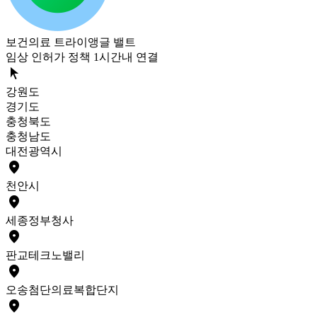
보건의료 트라이앵글 밸트
임상 인허가 정책 1시간내 연결
arrow_selector_tool
강원도
경기도
충청북도
충청남도
대전광역시
place
천안
시
place
세종
정부청사
place
판교
테크노밸리
place
오송
첨단의료복합단지
place