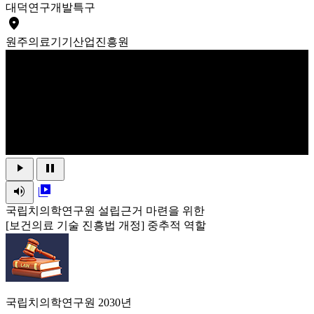
대덕
연구개발특구
place
원주
의료기기산업진흥원
play_arrow
pause
volume_up
video_library
국립치의학연구원 설립근거 마련을 위한
[보건의료 기술 진흥법 개정] 중추적 역할
국립치의학연구원 2030년