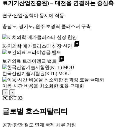
료기기산업진흥원) – 대전을 연결하는 중심축
연구·산업·정책이 동시에 작동
충남도, 경기도, 원주 초광역 클러스터 구축
library_add
K-치의학 메가클러스터 심장 천안
library_add
보건의료 트라이앵글 밸트
한국산업기술시험원(KTL) MOU
이동·시간·비용을 최소화한 효율 극대화
‹
›
POINT 03
글로벌 호스피탈리티
공항·항만·철도 연계 국제 체류 거점