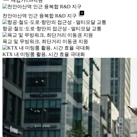
매입가
139억원
library_add
천안아산역 인근 융복합 R&D 지구
항공·철도·도로·항만의 접근성 - 멀티모달 교통
육교 및 무빙워크, 최단거리 이동권 지원
KTX 내 미팅룸 활용, 시간 효율 극대화