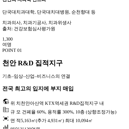
단국대치과대학, 단국대치대병원, 순천향대 등
치과의사, 치과기공사, 치과위생사
출처: 건강보험심사평가원
1,300
여명
POINT 01
천안 R&D 집적지구
기초–임상–산업–비즈니스의 연결
전국 최고의 입지에 부지 매입
globe_location_pin
위 치
천안아산역 KTX역세권 R&D집적지구 내
corporate_fare
규 모
건폐율 60%, 용적률 300%, 10층 (상향조정가능)
fit_screen
면 적
5,163㎡(추가 4,931㎡) 최대 10,094㎡
bar_chart_4_bars