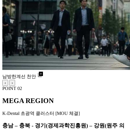
library_add
남방한계선 천안
‹
›
POINT 02
MEGA REGION
K-Dental 초광역 클러스터 [MOU 체결]
충남 – 충북 - 경기(경제과학진흥원) – 강원(원주 의